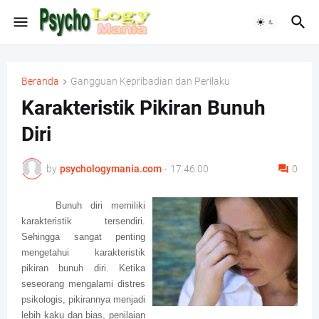
Beranda
Gangguan Kepribadian dan Perilaku
Karakteristik Pikiran Bunuh
Diri
by
psychologymania.com
-
17.46.00
0
Bunuh diri memiliki
karakteristik tersendiri.
Sehingga sangat penting
mengetahui karakteristik
pikiran bunuh diri. Ketika
seseorang mengalami distres
psikologis, pikirannya menjadi
lebih kaku dan bias, penilaian