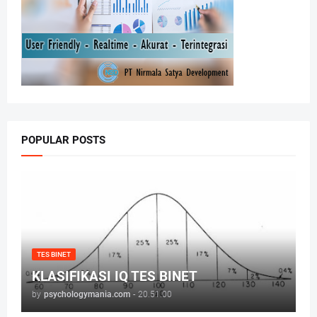
POPULAR POSTS
TES BINET
KLASIFIKASI IQ TES BINET
by
psychologymania.com
-
20.51.00