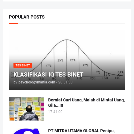
POPULAR POSTS
TES BINET
KLASIFIKASI IQ TES BINET
by
psychologymania.com
-
20.51.00
Berniat Cari Uang, Malah di Mintai Uang,
Gila...!!!
17.41.00
PT MITRA UTAMA GLOBAL Penipu,