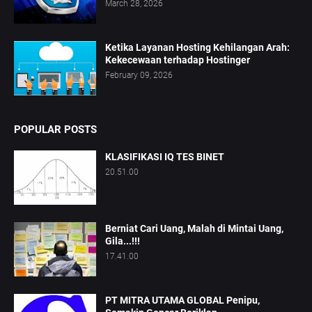
March 28, 2026
Ketika Layanan Hosting Kehilangan Arah:
Kekecewaan terhadap Hostinger
February 09, 2026
POPULAR POSTS
KLASIFIKASI IQ TES BINET
20.51.00
Berniat Cari Uang, Malah di Mintai Uang,
Gila...!!!
17.41.00
PT MITRA UTAMA GLOBAL Penipu,