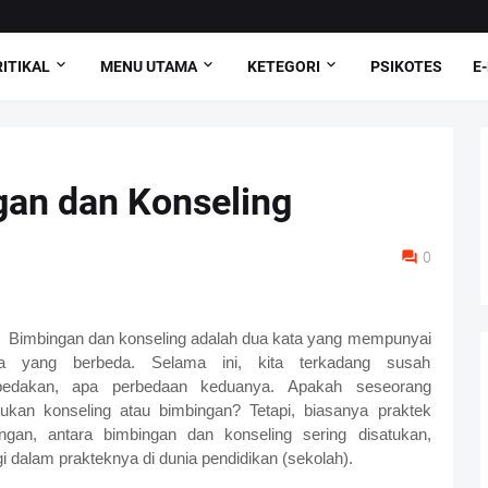
ITIKAL
MENU UTAMA
KETEGORI
PSIKOTES
E
gan dan Konseling
0
Bimbingan dan konseling adalah dua kata yang mempunyai
a yang berbeda. Selama ini, kita terkadang susah
edakan, apa perbedaan keduanya. Apakah seseorang
uk
an konseling atau bimbingan? Tetapi, biasanya praktek
angan, a
ntara bi
mbingan dan konseling sering disatukan,
gi dalam prakteknya di dunia pendidikan (sekola
h).