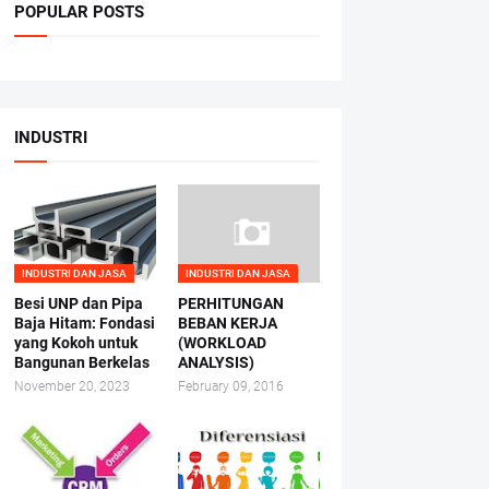
POPULAR POSTS
INDUSTRI
INDUSTRI DAN JASA
INDUSTRI DAN JASA
Besi UNP dan Pipa
PERHITUNGAN
Baja Hitam: Fondasi
BEBAN KERJA
yang Kokoh untuk
(WORKLOAD
Bangunan Berkelas
ANALYSIS)
November 20, 2023
February 09, 2016