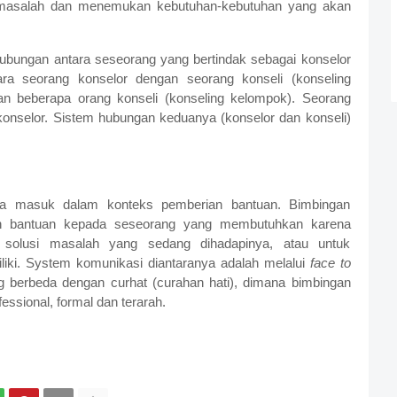
masalah dan menemukan kebutuhan-kebutuhan yang akan
hubungan antara seseorang yang bertindak sebagai konselor
ara seorang konselor dengan seorang konseli (konseling
gan beberapa orang konseli (konseling kelompok). Seorang
konselor. Sistem hubungan keduanya (konselor dan konseli)
ya masuk dalam konteks pemberian bantuan. Bimbingan
an bantuan kepada seseorang yang membutuhkan karena
olusi masalah yang sedang dihadapinya, atau untuk
ki. System komunikasi diantaranya adalah melalui
face to
g berbeda dengan curhat (curahan hati), dimana bimbingan
ssional, formal dan terarah.