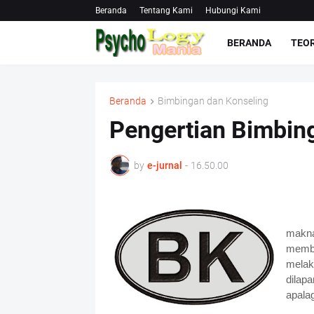
Beranda
Tentang Kami
Hubungi Kami
BERANDA
TEOR
Beranda
Bimbingan dan Konseling
Pengertian Bimbin
by
e-jurnal
-
16.50.00
makn
memb
melak
dilap
ap
ala