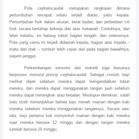
Pola cephalocaudal merupakan rangkaian dimana
pertumbuhan tercepat selalu terjadi diatas, yaitu kepala.
Pertumbuhan fisik dalam ukuran, berat badan, dan perbedaan ciri
fisik secara bertahap bekerja dari atas kebawah. Contohnya, dari
leher kebahu, ke batang tubuh bagian tengah, dan seterusnya.
Pola yang sama ini terjadi didaerah kepala; bagian atas kepala –
mata dan otak – tumbuh lebih cepat dari pada bagian bawahnya,
seperti janggut.
Perkembangan sensoris dan motorik juga biasanya
berproses menurut princip cephalocaudal. Sebagai contoh, bayi
melihat objek sebelum mereka dapat mengendalikan tubuh
mereka, dan mereka dapat menggunakan tangan jauh sebelum
mereka dapat merangkak atau berjalan. Meskipun demikian, salah
satu studi menunjukkan bahwa bayi meraih mainan dengan kaki
mereka sebelum mereka menggunakan tangannya. Secara rata-
rata, bayi pertama kali menyentuh mainan dengan kaki mereka
saat mereka berusia 12 minggu dan dengan tangan mereka
setelah berusia 16 minggu.