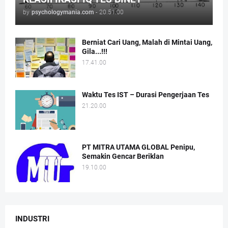
by
psychologymania.com
-
20.51.00
Berniat Cari Uang, Malah di Mintai Uang,
Gila...!!!
17.41.00
Waktu Tes IST – Durasi Pengerjaan Tes
21.20.00
PT MITRA UTAMA GLOBAL Penipu,
Semakin Gencar Beriklan
19.10.00
INDUSTRI