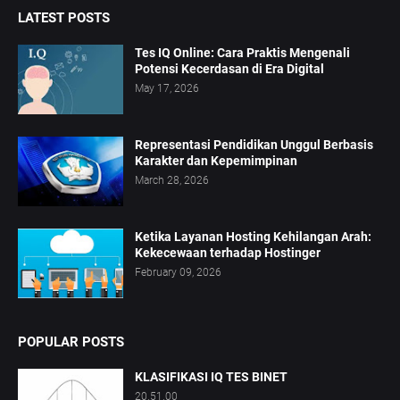
LATEST POSTS
Tes IQ Online: Cara Praktis Mengenali
Potensi Kecerdasan di Era Digital
May 17, 2026
Representasi Pendidikan Unggul Berbasis
Karakter dan Kepemimpinan
March 28, 2026
Ketika Layanan Hosting Kehilangan Arah:
Kekecewaan terhadap Hostinger
February 09, 2026
POPULAR POSTS
KLASIFIKASI IQ TES BINET
20.51.00