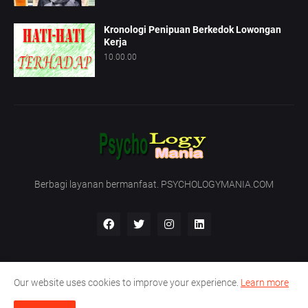
Kronologi Penipuan Berkedok Lowongan
Kerja
10.00.00
Berbagi layanan bermanfaat. PSYCHOLOGYMANIA.COM
Our website uses cookies to improve your experience.
Learn more
Beranda
Tentang Kami
Hubungi Kami