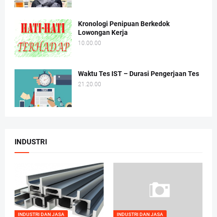
Kronologi Penipuan Berkedok
Lowongan Kerja
10.00.00
Waktu Tes IST – Durasi Pengerjaan Tes
21.20.00
INDUSTRI
INDUSTRI DAN JASA
INDUSTRI DAN JASA