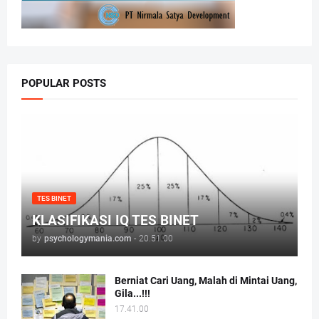
POPULAR POSTS
TES BINET
KLASIFIKASI IQ TES BINET
by
psychologymania.com
-
20.51.00
Berniat Cari Uang, Malah di Mintai Uang,
Gila...!!!
17.41.00