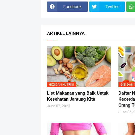
Facebook
Twitter
ARTIKEL LAINNYA
GIZI DAN NUTRISI
GIZI DAN 
List Makanan yang Baik Untuk
Daftar N
Kesehatan Jantung Kita
Kecerda
Orang T
June 07, 2023
June 06, 