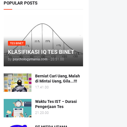
POPULAR POSTS
TES BINET
KLASIFIKASI IQ TES BINET
by
psychologymania.com
-
20.51.00
Berniat Cari Uang, Malah
di Mintai Uang, Gila...!!!
17.41.00
Waktu Tes IST – Durasi
Pengerjaan Tes
21.20.00