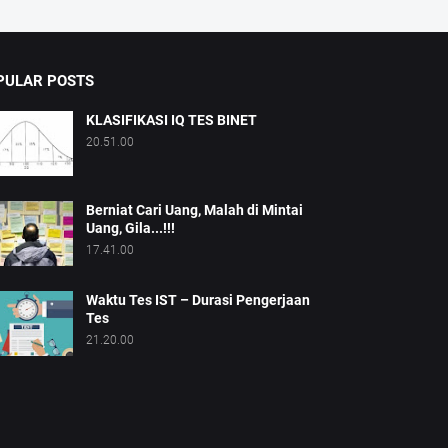
PULAR POSTS
KLASIFIKASI IQ TES BINET
20.51.00
Berniat Cari Uang, Malah di Mintai
Uang, Gila...!!!
17.41.00
Waktu Tes IST – Durasi Pengerjaan
Tes
21.20.00