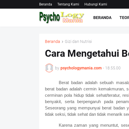
Beranda
Tentang Kami
Hubungi Kami
BERANDA
TEOR
Beranda
Gizi dan Nutrisi
Cara Mengetahui Be
by
psychologymania.com
-
18.55.00
Berat badan adalah sebuah masala
berat badan adalah cermin kemakmuran, s
cerminan pola hidup tidak sehat/teratur, res
benyakit, serta berpengaruh pada penam
Seseorang yang mempunyai berat badan ya
tidak seksi, tidak sehat dan tidak menarik sec
Karena zaman yang menuntut, seseo