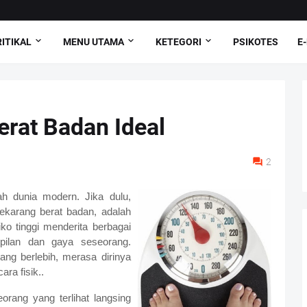
ITIKAL
MENU UTAMA
KETEGORI
PSIKOTES
E
rat Badan Ideal
2
h dunia modern. Jika dulu,
ekarang berat badan, adalah
iko tinggi menderita berbagai
pilan dan gaya seseorang.
ng berlebih, merasa dirinya
ara fisik..
rang yang terlihat langsing