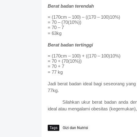
Berat badan terendah
= (170cm – 100) – ((170 – 100)10%)
= 70 – (70(10%))
= 70 – 7
= 63kg
Berat badan tertinggi
= (170cm – 100) + ((170 – 100)10%)
= 70 + (70(10%))
= 70 + 7
= 77 kg
Jadi berat badan ideal bagi seseorang yan
77kg.
Silahkan ukur berat badan anda de
ideal atau mengalami obesitas (kegemukan),
Tags
Gizi dan Nutrisi