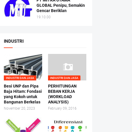
PT MITRA UTAMA
GLOBAL Penipu, Semakin
Gencar Beriklan
19.10.00
INDUSTRI
INDUSTRI DAN JASA
INDUSTRI DAN JASA
Besi UNP dan Pipa
PERHITUNGAN
Baja Hitam: Fondasi
BEBAN KERJA
yang Kokoh untuk
(WORKLOAD
Bangunan Berkelas
ANALYSIS)
November 20, 2023
February 09, 2016