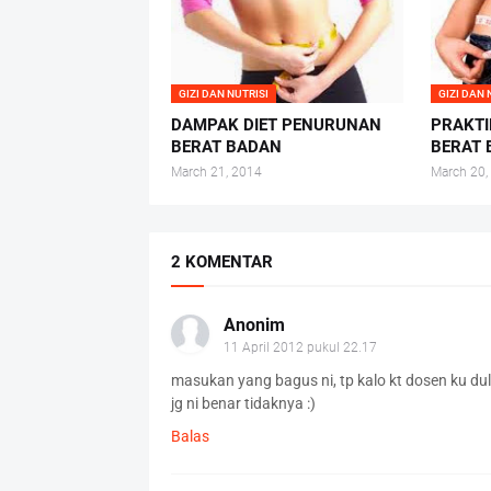
GIZI DAN NUTRISI
GIZI DAN 
DAMPAK DIET PENURUNAN
PRAKTI
BERAT BADAN
BERAT
March 21, 2014
March 20,
2 KOMENTAR
Anonim
11 April 2012 pukul 22.17
masukan yang bagus ni, tp kalo kt dosen ku dul
jg ni benar tidaknya :)
Balas