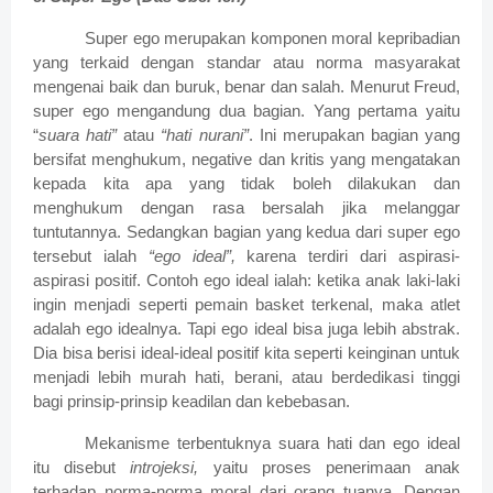
Super ego merupakan komponen moral kepribadian
yang terkaid dengan standar atau norma masyarakat
mengenai baik dan buruk, benar dan salah.
Menurut Freud,
super ego mengandung dua bagian. Yang pertama yaitu
“
suara hati”
atau
“hati nurani”
. Ini merupakan bagian yang
bersifat menghukum, negative dan kritis yang mengatakan
kepada kita apa yang tidak boleh dilakukan dan
menghukum dengan rasa bersalah jika melanggar
tuntutannya. Sedangkan bagian yang kedua dari super ego
tersebut ialah
“ego ideal”,
karena terdiri dari aspirasi-
aspirasi positif. Contoh ego ideal ialah: ketika anak laki-laki
ingin menjadi seperti pemain basket terkenal, maka atlet
adalah ego idealnya. Tapi ego ideal bisa juga lebih abstrak.
Dia bisa berisi ideal-ideal positif kita seperti keinginan untuk
menjadi lebih murah hati, berani, atau berdedikasi tinggi
bagi prinsip-prinsip keadilan dan kebebasan.
Mekanisme terbentuknya suara hati dan ego ideal
itu disebut
introjeksi,
yaitu proses penerimaan anak
terhadap norma-norma moral dari orang tuanya.
Dengan