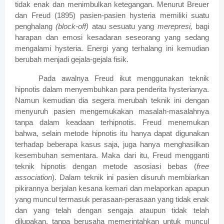
tidak enak dan menimbulkan ketegangan.
Menurut Breuer
dan Freud (1895) pasien-pasien hysteria memiliki suatu
penghalang
(block-off)
atau sesuatu yang
merepresi,
bagi
harapan dan emosi kesadaran seseorang yang sedang
mengalami hysteria. Energi yang terhalang ini kemudian
berubah menjadi gejala-gejala fisik.
Pada awalnya Freud ikut menggunakan teknik
hipnotis dalam menyembuhkan para penderita hysterianya.
Namun kemudian dia segera merubah teknik ini dengan
menyuruh pasien mengemukakan masalah-masalahnya
tanpa dalam keadaan terhipnotis. Freud menemukan
bahwa, selain metode hipnotis itu hanya dapat digunakan
terhadap beberapa kasus saja, juga hanya menghasilkan
kesembuhan sementara. Maka dari itu, Freud mengganti
teknik hipnotis dengan metode asosiasi bebas (
free
association
). Dalam teknik ini pasien disuruh membiarkan
pikirannya berjalan kesana kemari dan melaporkan apapun
yang muncul termasuk perasaan-perasaan yang tidak enak
dan yang telah dengan sengaja ataupun tidak telah
dilupakan, tanpa berusaha memerintahkan untuk muncul