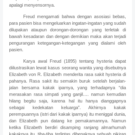
apalagi menyensornya.
Freud mengamati bahwa dengan asosiasi bebas,
para pasien bisa mengeluarkan ingatan-ingatan yang sudah
dilupakan ataupun dorongan-dorongan yang terletak di
bawah kesadaran dan dengan demikian maka akan terjadi
pengurangan ketegangan-ketegangan yang dialami oleh
pasien.
Karya awal Freud (1895) tentang hysteria dapat
diilustrasikan lewat kasus seorang wanita yang disebutnya
Elizabeth von R. Elizabeth menderita rasa sakit hysteria di
pahanya. Rasa sakit itu semakin buruk setelah berjalan-
jalan bersama kakak iparnya, yang terhadapnya “dia
merasakan rasa simpati yang ganjil…. namun kemudian
hilang begitu saja, karena hal itu hanya dianggapnya
sebagai kedekatan keluarga”. Akhirnya kakak
perempuannya (istri dari kakak iparnya) itu meniggal dunia,
dan Elizabeth pun datang ke pemakamannya. Namun
ketika Elizabeth berdiri disamping ranjang almarhumah
kakaknya itu, tiba-tiba terlintas dibenaknya sebuah pikiran