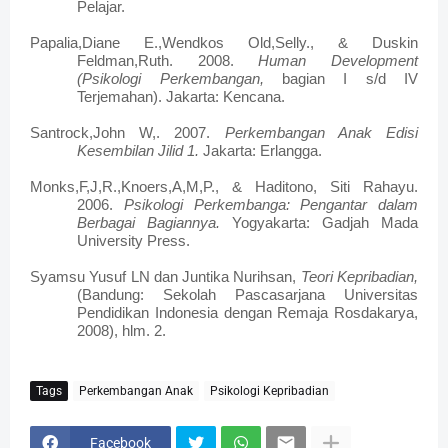
Pelajar.
Papalia,Diane E.,Wendkos Old,Selly., & Duskin
Feldman,Ruth. 2008.
Human Development
(Psikologi Perkembangan,
bagian I s/d IV
Terjemahan). Jakarta: Kencana.
Santrock,John W,. 2007.
Perkembangan Anak Edisi
Kesembilan Jilid 1.
Jakarta: Erlangga.
Monks,F,J,R.,Knoers,A,M,P., & Haditono, Siti Rahayu.
2006.
Psikologi Perkembanga: Pengantar dalam
Berbagai Bagiannya.
Yogyakarta: Gadjah Mada
University Press.
Syamsu Yusuf LN dan Juntika Nurihsan,
Teori Kepribadian,
(Bandung: Sekolah Pascasarjana Universitas
Pendidikan Indonesia dengan Remaja Rosdakarya,
2008), hlm. 2.
Tags
Perkembangan Anak
Psikologi Kepribadian
Facebook