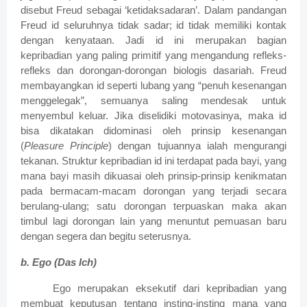
disebut Freud sebagai ‘ketidaksadaran’.
Dalam pandangan
Freud id seluruhnya tidak sadar; id tidak memiliki kontak
dengan kenyataan.
Jadi id ini merupakan bagian
kepribadian yang paling primitif yang mengandung refleks-
refleks dan dorongan-dorongan biologis dasariah. Freud
membayangkan id seperti lubang yang “penuh kesenangan
menggelegak”, semuanya saling mendesak untuk
menyembul keluar. Jika diselidiki motovasinya, maka id
bisa dikatakan didominasi oleh prinsip kesenangan
(
Pleasure Principle
) dengan tujuannya ialah mengurangi
tekanan.
Struktur kepribadian id ini terdapat pada bayi, yang
mana bayi masih dikuasai oleh prinsip-prinsip kenikmatan
pada bermacam-macam dorongan yang terjadi secara
berulang-ulang; satu dorongan terpuaskan maka akan
timbul lagi dorongan lain yang menuntut pemuasan baru
dengan segera dan begitu seterusnya.
b.
Ego (Das Ich)
Ego merupakan eksekutif dari kepribadian yang
membuat keputusan tentang insting-insting mana yang