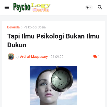
Beranda
Psikologi Sosial
Tapi Ilmu Psikologi Bukan Ilmu
Dukun
by
Ardi al-Maqassary
-
21.09.00
1