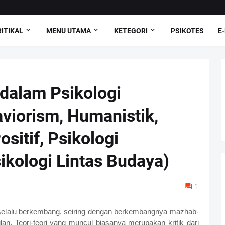
ITIKAL
MENU UTAMA
KETEGORI
PSIKOTES
E
dalam Psikologi
aviorism, Humanistik,
ositif, Psikologi
ikologi Lintas Budaya)
1
 selalu berkembang, seiring dengan berkembangnya mazhab-
an. Teori-teori yang muncul biasanya merupakan kritik dari