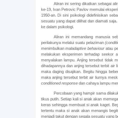
Aliran ini sering dikatkan sebagai al
ke-19, Ivan Petrovic Pavlov memulai ekspe
1950-an. Di sini psikologi didefinisikan s
sesuatu yang dapat dilihat dan diamati saja.
ke dalam psikologi.
Aliran ini memandang manusia se
perilakunya melalui suatu pelaziman
(condit
menimbulkan
maladaptive behaviour
atau p
melakukan eksperimen terhadap seekor an
menyalakan lampu. Anjing tersebut tidak m
dihadapannya dan anjing tersebut terbit air l
maka daging disajikan. Begitu hingga beber
maka anjing tersebut terbit air liurnya meski
conditioned response
dan cahaya lampu men
Percobaan yang hampir sama dilakuk
tikus putih. Setiap kali si anak akan memeg
keras sehingga membuat si anak kaget. Begi
tertentu maka si anak akan menangis begitu
menjadi takut dengan segala sesuatu yang berb