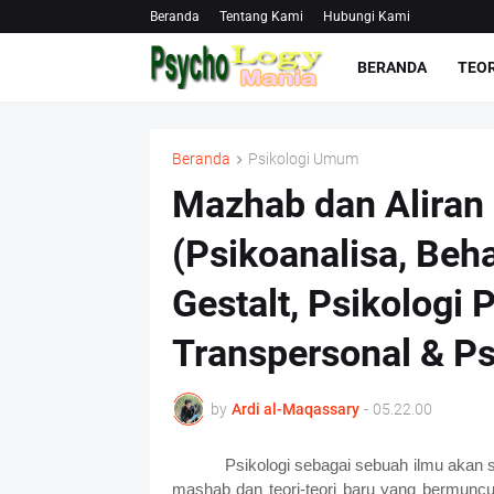
Beranda
Tentang Kami
Hubungi Kami
BERANDA
TEOR
Beranda
Psikologi Umum
Mazhab dan Aliran 
(Psikoanalisa, Beh
Gestalt, Psikologi P
Transpersonal & Ps
by
Ardi al-Maqassary
-
05.22.00
Psikologi sebagai sebuah ilmu akan
mashab dan teori-teori baru yang bermuncul