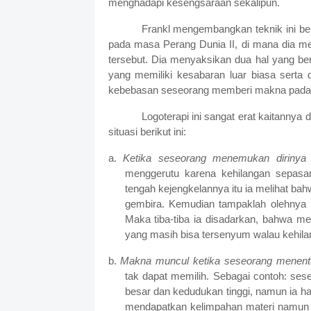
menghadapi kesengsaraan sekalipun.
Frankl mengembangkan teknik ini be
pada masa Perang Dunia II, di mana dia 
tersebut. Dia menyaksikan dua hal yang be
yang memiliki kesabaran luar biasa serta 
kebebasan seseorang memberi makna pada 
Logoterapi ini sangat erat kaitannya
situasi berikut ini:
a.
Ketika seseorang menemukan dirinya (
menggerutu karena kehilangan sepas
tengah kejengkelannya itu ia melihat b
gembira. Kemudian tampaklah olehnya 
Maka tiba-tiba ia disadarkan, bahwa m
yang masih bisa tersenyum walau kehila
b.
Makna muncul ketika seseorang menentu
tak dapat memilih. Sebagai contoh: ses
besar dan kedudukan tinggi, namun ia har
mendapatkan kelimpahan materi namun di