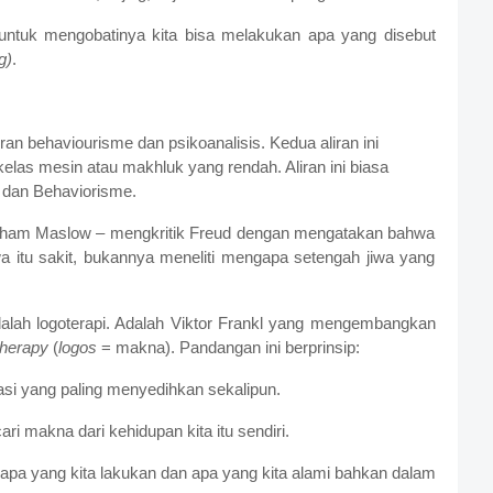
untuk mengobatinya kita bisa melakukan apa yang disebut
g)
.
liran behaviourisme dan psikoanalisis. Kedua aliran ini
as mesin atau makhluk yang rendah. Aliran ini biasa
 dan Behaviorisme.
Abraham Maslow – mengkritik Freud dengan mengatakan bahwa
a itu sakit, bukannya meneliti mengapa setengah jiwa yang
dalah logoterapi. Adalah Viktor Frankl yang mengembangkan
therapy
(
logos
= makna). Pandangan ini berprinsip:
asi yang paling menyedihkan sekalipun.
ri makna dari kehidupan kita itu sendiri.
apa yang kita lakukan dan apa yang kita alami bahkan dalam