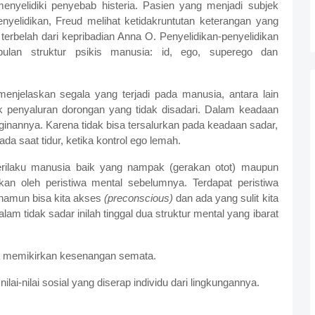
enyelidiki penyebab histeria. Pasien yang menjadi subjek
yelidikan, Freud melihat ketidakruntutan keterangan yang
terbelah dari kepribadian Anna O. Penyelidikan-penyelidikan
an struktur psikis manusia: id, ego, superego dan
menjelaskan segala yang terjadi pada manusia, antara lain
k penyaluran dorongan yang tidak disadari. Dalam keadaan
ginannya. Karena tidak bisa tersalurkan pada keadaan sadar,
da saat tidur, ketika kontrol ego lemah.
ilaku manusia baik yang nampak (gerakan otot) maupun
kan oleh peristiwa mental sebelumnya. Terdapat peristiwa
i namun bisa kita akses
(preconscious)
dan ada yang sulit kita
 alam tidak sadar inilah tinggal dua struktur mental yang ibarat
nya memikirkan kesenangan semata.
nilai-nilai sosial yang diserap individu dari lingkungannya.