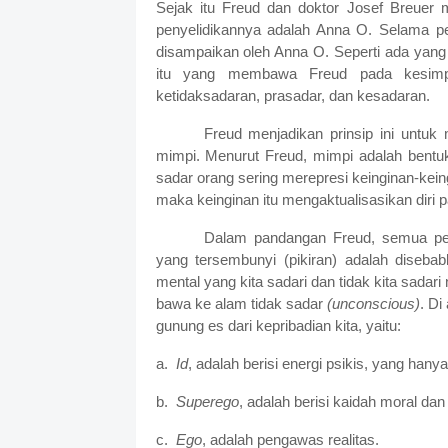
Sejak itu Freud dan doktor Josef Breuer m
penyelidikannya adalah Anna O. Selama pen
disampaikan oleh Anna O. Seperti ada yang 
itu yang membawa Freud pada kesimpul
ketidaksadaran, prasadar, dan kesadaran.
Freud menjadikan prinsip ini untuk 
mimpi. Menurut Freud, mimpi adalah bentu
sadar orang sering merepresi keinginan-kein
maka keinginan itu mengaktualisasikan diri pa
Dalam pandangan Freud, semua per
yang tersembunyi (pikiran) adalah disebab
mental yang kita sadari dan tidak kita sadar
bawa ke alam tidak sadar
(unconscious)
. Di
gunung es dari kepribadian kita, yaitu:
a.
Id
, adalah berisi energi psikis, yang ha
b.
Superego
, adalah berisi kaidah moral dan 
c.
Ego
, adalah pengawas realitas.