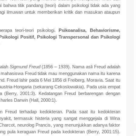
i bahwa titik pandang (teori) dalam psikologi tidak ada yang
agi ilmuwan untuk memberikan kritik dan masukan ataupun
rapa teori-teori psikologi.
Psikoanalisa, Behaviorisme,
 Psikologi Positif, Psikologi Transpersonal dan Psikologi
)
dalah
Sigmund Freud
(1856 – 1939). Nama asli Freud adalah
i mahasiswa Freud tidak mau menggunakan nama itu karena
. Freud lahir pada 6 Mei 1856 di Freiberg, Moravia. Saat itu
Austria-Hongaria (sekarang Cekoslowakia). Pada usia empat
ia (Berry, 2001:3). Kedatangan Freud berbarengan dengan
arles Darwin (Hall, 2000:1).
an Freud terhadap kedokteran. Pada saat itu kedokteran
kit, termasuk histeria yang sangat menggejala di Wina
n Charcot, neurolog Prancis, yang menunjukkan adanya faktor
ng pula keraguan Freud pada kedokteran (Berry, 2001:15).