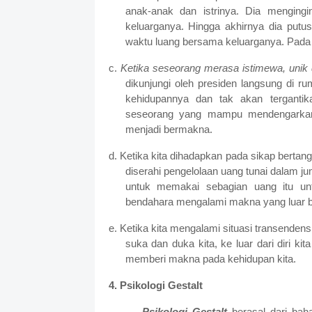
anak-anak dan istrinya. Dia menging
keluarganya. Hingga akhirnya dia putus
waktu luang bersama keluarganya. Pada 
c.
Ketika seseorang merasa istimewa, unik 
dikunjungi oleh presiden langsung di 
kehidupannya dan tak akan terganti
seseorang yang mampu mendengarkan k
menjadi bermakna.
d. Ketika kita dihadapkan pada sikap bertan
diserahi pengelolaan uang tunai dalam ju
untuk memakai sebagian uang itu un
bendahara mengalami makna yang luar b
e. Ketika kita mengalami situasi transendens
suka dan duka kita, ke luar dari diri ki
memberi makna pada kehidupan kita.
4. Psikologi Gestalt
Psikologi Gestalt
berasal dari ba