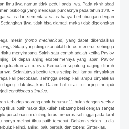
iran ilmu jiwa namun tidak peduli pada jiwa. Pada akhir abad
rimen psikologi yang mencapai puncaknya pada tahun 1940 –
ebagai sains dan sementara sains hanya berhubungan dengan
 Sedangkan ‘jiwa’ tidak bisa diamati, maka tidak digolongkan
bagai mesin
(homo mechanicus)
yang dapat dikendalikan
ioning)
. Sikap yang diinginkan dilatih terus-menerus sehingga
erilaku menyimpang. Salah satu contoh adalah ketika Pavlov
jing. Di depan anjing eksperimennya yang lapar, Pavlov
engeluarkan air liurnya. Kemudian sepotong daging ditaruh
iurnya. Selanjutnya begitu terus setiap kali lampu dinyalakan
apa kali percobaan, sehingga setiap kali lampu dinyalakan
 daging tidak disajikan. Dalam hal ini air liur anjing menjadi
jadi
conditioned stimulus
.
an terhadap seorang anak berumur 11 bulan dengan seekor
ang tikus putih maka dipukullah sebatang besi dengan sangat
tu percobaan ini diulang terus menerus sehingga pada taraf
 hanya melihat tikus putih tersebut. Bahkan setelah itu dia
ulu: kelinci, anjing, baju berbulu dan topeng Sinterklas.