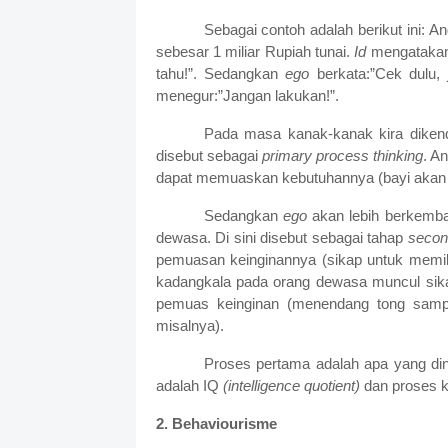
Sebagai contoh adalah berikut ini: 
sebesar 1 miliar Rupiah tunai.
Id
mengatakan 
tahu!”. Sedangkan
ego
berkata:”Cek dulu,
menegur:”Jangan lakukan!”.
Pada masa kanak-kanak kira diken
disebut sebagai
primary process thinking
. A
dapat memuaskan kebutuhannya (bayi akan m
Sedangkan
ego
akan lebih berkemb
dewasa. Di sini disebut sebagai tahap
secon
pemuasan keinginannya (sikap untuk memili
kadangkala pada orang dewasa muncul sik
pemuas keinginan (menendang tong sampa
misalnya).
Proses pertama adalah apa yang 
adalah IQ
(intelligence quotient)
dan proses 
2. Behaviourisme