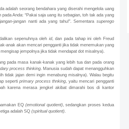
Anda adalah seorang bendahara yang diserahi mengelola uang
pada Anda: “Pakai saja uang itu sebagian, toh tak ada yang
 jangan-jangan nanti ada yang tahu!”. Sementara
superego
dalikan sepenuhnya oleh
id
, dan pada tahap ini oleh Freud
nak-anak akan mencari pengganti jika tidak menemukan yang
engisap jempolnya jika tidak mendapat dot misalnya).
ang pada masa kanak-kanak yang lebih tua dan pada orang
dary process thinking
. Manusia sudah dapat menangguhkan
h tidak jajan demi ingin menabung misalnya). Walau begitu
ap seperti
primary process thnking
, yaitu mencari pengganti
h karena merasa jengkel akibat dimarahi bos di kantor
dinamakan EQ
(emotional quotient)
, sedangkan proses kedua
ketiga adalah SQ
(spiritual quotient)
.