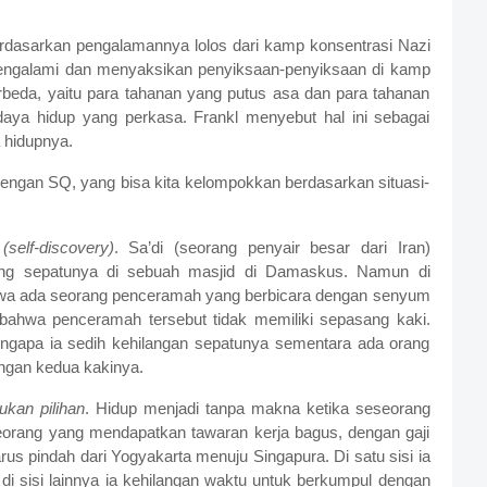
rdasarkan pengalamannya lolos dari kamp konsentrasi Nazi
mengalami dan menyaksikan penyiksaan-penyiksaan di kamp
rbeda, yaitu para tahanan yang putus asa dan para tahanan
daya hidup yang perkasa. Frankl menyebut hal ini sebagai
hidupnya.
 dengan SQ, yang bisa kita kelompokkan berdasarkan situasi-
self-discovery)
. Sa’di (seorang penyair besar dari Iran)
ang sepatunya di sebuah masjid di Damaskus. Namun di
ahwa ada seorang penceramah yang berbicara dengan senyum
bahwa penceramah tersebut tidak memiliki sepasang kaki.
engapa ia sedih kehilangan sepatunya sementara ada orang
ngan kedua kakinya.
kan pilihan
. Hidup menjadi tanpa makna ketika seseorang
eorang yang mendapatkan tawaran kerja bagus, dengan gaji
us pindah dari Yogyakarta menuju Singapura. Di satu sisi ia
 sisi lainnya ia kehilangan waktu untuk berkumpul dengan