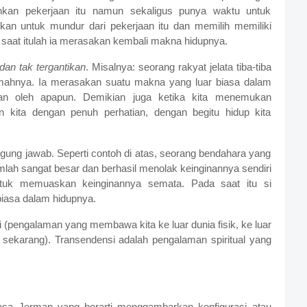
inkan pekerjaan itu namun sekaligus punya waktu untuk
kan untuk mundur dari pekerjaan itu dan memilih memiliki
saat itulah ia merasakan kembali makna hidupnya.
dan tak tergantikan
. Misalnya: seorang rakyat jelata tiba-tiba
rumahnya. Ia merasakan suatu makna yang luar biasa dalam
kan oleh apapun. Demikian juga ketika kita menemukan
ita dengan penuh perhatian, dengan begitu hidup kita
ggung jawab. Seperti contoh di atas, seorang bendahara yang
mlah sangat besar dan berhasil menolak keinginannya sendiri
tuk memuaskan keinginannya semata. Pada saat itu si
iasa dalam hidupnya.
i (pengalaman yang membawa kita ke luar dunia fisik, ke luar
ta sekarang). Transendensi adalah pengalaman spiritual yang
hasa Jerman yang berarti menggambarkan konfigurasi atau