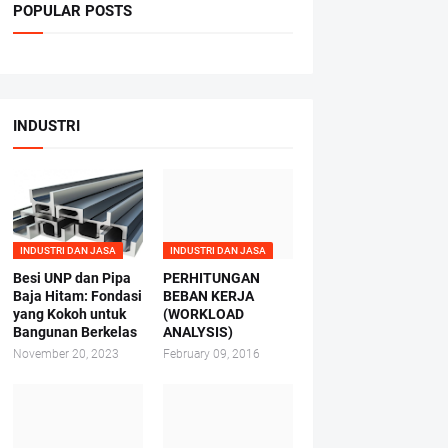
POPULAR POSTS
INDUSTRI
INDUSTRI DAN JASA
INDUSTRI DAN JASA
Besi UNP dan Pipa
PERHITUNGAN
Baja Hitam: Fondasi
BEBAN KERJA
yang Kokoh untuk
(WORKLOAD
Bangunan Berkelas
ANALYSIS)
November 20, 2023
February 09, 2016