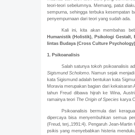
teori-teori sebelumnya. Memang, patut diaku
sempurna, sehingga terbuka kesempatan b
penyempurnaan dari teori yang sudah ada.
Kali ini, kita akan membahas bebe
Humanistik (Holistik), Psikologi Gestalt,
lintas Budaya (Cross Culture Psychology
1. Psikoanalisis
Salah satunya tokoh psikoanalisis a
Sigismund Scholomo
. Namun sejak menjad
kata Sigismund adalah bentukan kata Sigmund
Moravia merupakan bagian dari kekaisaran 
tahun Freud dibawa hijrah ke Wina, Austr
ramainya teori
The Origin of Species
karya Ch
Psikoanalisis bermula dari keragu
dipercaya bisa menyembuhkan semua penya
(Freud, terj.,1991:4). Pengaruh Jean-Marti
psikis yang menyebabkan histeria menduku