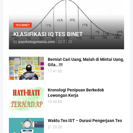
TES BINET
KLASIFIKASI IQ TES BINET
by
psychologymania.com
-
20.51.00
Berniat Cari Uang, Malah di Mintai Uang,
Gila...!!!
17.41.00
Kronologi Penipuan Berkedok
Lowongan Kerja
10.00.00
Waktu Tes IST – Durasi Pengerjaan Tes
21.20.00