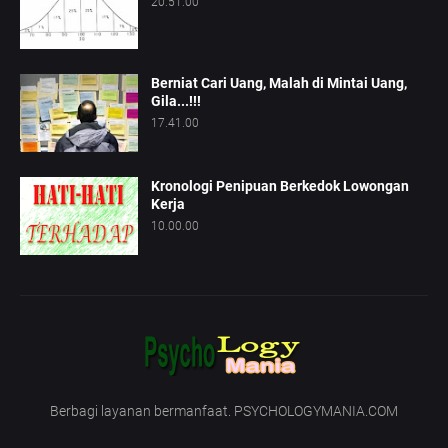
20.51.00
Berniat Cari Uang, Malah di Mintai Uang,
Gila...!!!
17.41.00
Kronologi Penipuan Berkedok Lowongan
Kerja
10.00.00
Berbagi layanan bermanfaat. PSYCHOLOGYMANIA.COM