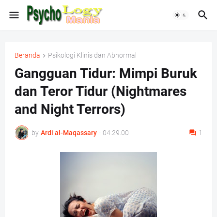
Beranda
Psikologi Klinis dan Abnormal
Gangguan Tidur: Mimpi Buruk
dan Teror Tidur (Nightmares
and Night Terrors)
by
Ardi al-Maqassary
-
04.29.00
1