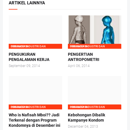
ARTIKEL LAINNYA
PSIKOLOGI INDUSTRI DAN ORGANISASI
PSIKOLOGI INDUSTRI DAN ORGANISASI
PENGUKURAN
PENGERTIAN
PENGALAMAN KERJA
ANTROPOMETRI
September 09, 2014
April 06, 2014
PSIKOLOGI INDUSTRI DAN ORGANISASI
PSIKOLOGI INDUSTRI DAN ORGANISASI
Who is Nafisah Mboi?? Jadi
Kebohongan Dibalik
Terkenal dengan Program
Kampanye Kondom
Kondomnya di Desember ini
December 04, 2013