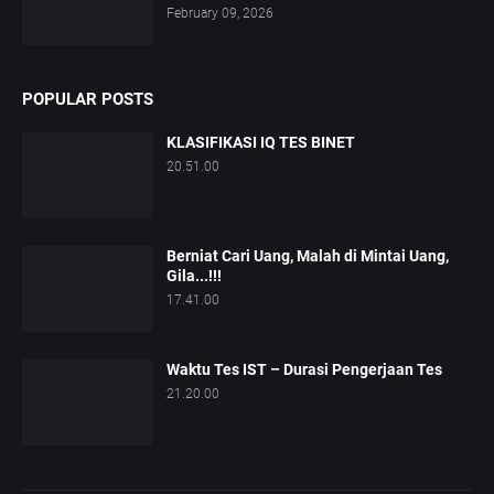
February 09, 2026
POPULAR POSTS
KLASIFIKASI IQ TES BINET
20.51.00
Berniat Cari Uang, Malah di Mintai Uang,
Gila...!!!
17.41.00
Waktu Tes IST – Durasi Pengerjaan Tes
21.20.00