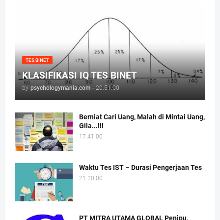
TES BINET
KLASIFIKASI IQ TES BINET
by
psychologymania.com
-
20.51.00
Berniat Cari Uang, Malah di Mintai Uang,
Gila...!!!
17.41.00
Waktu Tes IST – Durasi Pengerjaan Tes
21.20.00
PT MITRA UTAMA GLOBAL Penipu,