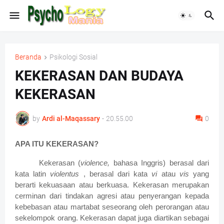
Beranda
Psikologi Sosial
KEKERASAN DAN BUDAYA
KEKERASAN
by
Ardi al-Maqassary
-
20.55.00
0
APA ITU KEKERASAN?
Kekerasan (
violence,
bahasa Inggris) berasal dari
kata latin
violentus
, berasal dari kata
vi
atau
vis
yang
berarti kekuasaan atau berkuasa. Kekerasan merupakan
cerminan dari tindakan agresi atau penyerangan kepada
kebebasan atau martabat seseorang oleh perorangan atau
sekelompok orang. Kekerasan dapat juga diartikan sebagai