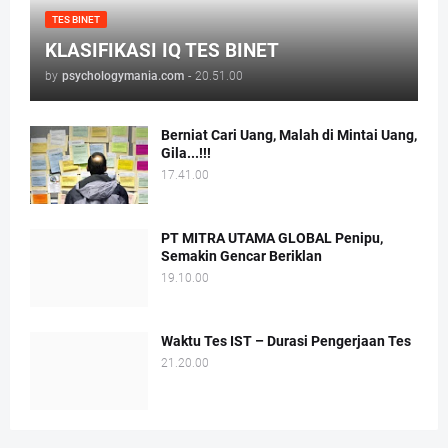
TES BINET
KLASIFIKASI IQ TES BINET
by
psychologymania.com
-
20.51.00
Berniat Cari Uang, Malah di Mintai Uang,
Gila...!!!
17.41.00
PT MITRA UTAMA GLOBAL Penipu,
Semakin Gencar Beriklan
19.10.00
Waktu Tes IST – Durasi Pengerjaan Tes
21.20.00