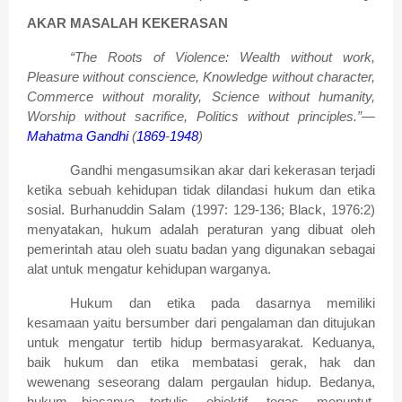
AKAR MASALAH KEKERASAN
“The Roots of Violence: Wealth without work,
Pleasure without conscience, Knowledge without character,
Commerce without morality, Science without humanity,
Worship without sacrifice, Politics without principles.”—
Mahatma Gandhi
(
1869
-
1948
)
Gandhi mengasumsikan akar dari kekerasan terjadi
ketika sebuah kehidupan tidak dilandasi hukum dan etika
sosial. Burhanuddin Salam (1997: 129-136; Black, 1976:2)
menyatakan, hukum adalah peraturan yang dibuat oleh
pemerintah atau oleh suatu badan yang digunakan sebagai
alat untuk mengatur kehidupan warganya.
Hukum dan etika pada dasarnya memiliki
kesamaan yaitu bersumber dari pengalaman dan ditujukan
untuk mengatur tertib hidup bermasyarakat. Keduanya,
baik hukum dan etika membatasi gerak, hak dan
wewenang seseorang dalam pergaulan hidup. Bedanya,
hukum biasanya tertulis, objektif, tegas, menuntut,