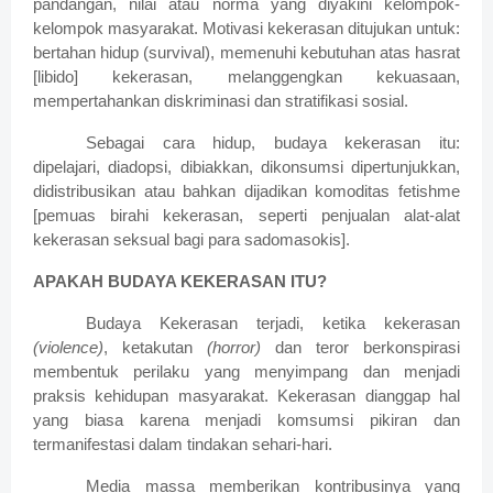
pandangan, nilai atau norma yang diyakini kelompok-
kelompok masyarakat. Motivasi kekerasan ditujukan untuk:
bertahan hidup (survival), memenuhi kebutuhan atas hasrat
[libido] kekerasan, melanggengkan kekuasaan,
mempertahankan diskriminasi dan stratifikasi sosial.
Sebagai cara hidup, budaya kekerasan itu:
dipelajari, diadopsi, dibiakkan, dikonsumsi dipertunjukkan,
didistribusikan atau bahkan dijadikan komoditas fetishme
[pemuas birahi kekerasan, seperti penjualan alat-alat
kekerasan seksual bagi para sadomasokis].
APAKAH BUDAYA KEKERASAN ITU?
Budaya Kekerasan terjadi, ketika kekerasan
(violence)
, ketakutan
(horror)
dan teror berkonspirasi
membentuk perilaku yang menyimpang dan menjadi
praksis kehidupan masyarakat. Kekerasan dianggap hal
yang biasa karena menjadi komsumsi pikiran dan
termanifestasi dalam tindakan sehari-hari.
Media massa memberikan kontribusinya yang