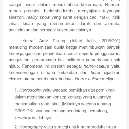
sangat besar dalam mendistribusi kekerasan. Rumah-
rumah produksi berlomba-lomba menyajikan tayangan
sinetron,
reality show
yang sarat dengan caci maki, intrik
jahat, kisah yang menampilkan darah dan airmata,
penindasan dan berbagai kekerasan lainnya.
Yasraf Amir Piliang (Alfatri Adlin, 2006:201)
menuding modernisasi dunia ketiga menimbulkan banyak
kesenjangan dan penderitaan sosial seperti: penggusuran,
pengusiran, perampasan hak milik dan pemerkosaan hak
hidup. Fenomena ini disebut sebagai
horror-culture
yaitu
kecenderungan dimana ketakutan dan
horor
dijadikan
elemen utama pembentuk budaya.
Horror culture
meliputi :
Horrosophy
yaitu wacana pemikiran dan pemikiran
dalam menciptakan konsep-konsep yang tujuannya
menimbulkan rasa takut. [Misalnya wacana tentang
G30S PKI, wacana tentang pendatang, pemulung,
kesepekan
, dsbnya]
Horrography
yaitu strategi untuk memproduksi rasa