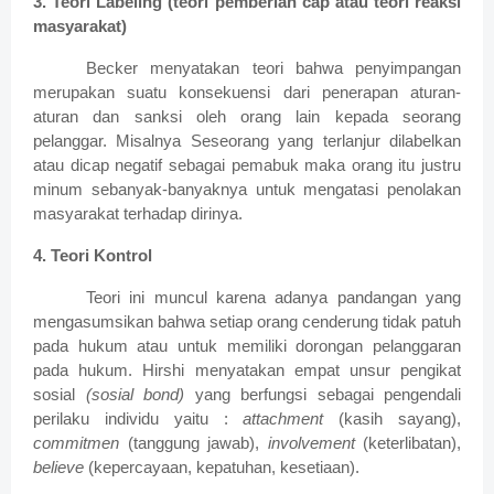
3. Teori Labeling (teori pemberian cap atau teori reaksi
masyarakat)
Becker menyatakan teori bahwa penyimpangan
merupakan suatu konsekuensi dari penerapan aturan-
aturan dan sanksi oleh orang lain kepada seorang
pelanggar. Misalnya Seseorang yang terlanjur dilabelkan
atau dicap negatif sebagai pemabuk maka orang itu justru
minum sebanyak-banyaknya untuk mengatasi penolakan
masyarakat terhadap dirinya.
4. Teori Kontrol
Teori ini muncul karena adanya pandangan yang
mengasumsikan bahwa setiap orang cenderung tidak patuh
pada hukum atau untuk memiliki dorongan pelanggaran
pada hukum. Hirshi menyatakan empat unsur pengikat
sosial
(sosial bond)
yang berfungsi sebagai pengendali
perilaku individu yaitu :
attachment
(kasih sayang),
commitmen
(tanggung jawab),
involvement
(keterlibatan),
believe
(kepercayaan, kepatuhan, kesetiaan).