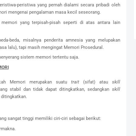
istiwa-peristiwa yang pernah dialami secara pribadi oleh
emori mengenai pengalaman masa kecil seseorang.
memori yang terpisah-pisah seperti di atas antara lain
eda-beda, misalnya penderita amnesia yang melupakan
a lalu), tapi masih mengingat Memori Prosedural.
menyerang sistem memori tertentu saja.
MORI
akah Memori merupakan suatu
trait
(sifat) atau
skill
ang stabil dan tidak dapat ditingkatkan, sedangkan
skill
 ditingkatkan.
sangat tinggi memiliki ciri-ciri sebagai berikut:
rmakna.