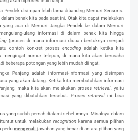
ang akan diproses lebih lanjut.
 Pendek disimpan lebih lama dibanding Memori Sensoris.
ri dalam benak kita pada saat ini. Otak kita dapat melakukan
a yang ada di Memori Jangka Pendek ke dalam Memori
(mengulang-ulang informasi di dalam benak kita hingga
ding
(proses di mana informasi diubah bentuknya menjadi
satu contoh konkret proses
encoding
adalah ketika kita
ita mengingat nomor telepon, di mana kita akan berusaha
di beberapa potongan yang lebih mudah diingat.
gka Panjang adalah informasi-informasi yang disimpan
masa yang akan datang. Ketika kita membutuhkan informasi
Panjang, maka kita akan melakukan proses
retrieval
, yaitu
masi yang dibutuhkan tersebut. Proses
retrieval
ini bisa
lus yang sudah pernah dialami sebelumnya. Misalnya dalam
dituntut untuk melakukan
recognition
karena semua pilihan
a perlu
mengenali
jawaban yang benar di antara pilihan yang