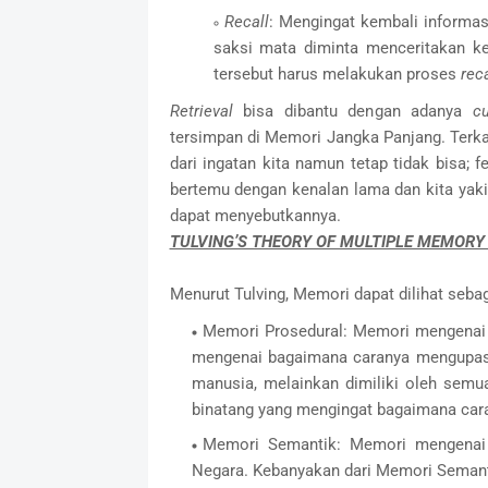
Recall
: Mengingat kembali informas
saksi mata diminta menceritakan ke
tersebut harus melakukan proses
reca
Retrieval
bisa dibantu dengan adanya
c
tersimpan di Memori Jangka Panjang. Terk
dari ingatan kita namun tetap tidak bisa; 
bertemu dengan kenalan lama dan kita yak
dapat menyebutkannya.
TULVING’S THEORY OF MULTIPLE MEMORY
Menurut Tulving, Memori dapat dilihat sebaga
Memori Prosedural: Memori mengenai
mengenai bagaimana caranya mengupas p
manusia, melainkan dimiliki oleh sem
binatang yang mengingat bagaimana cara
Memori Semantik: Memori mengenai f
Negara. Kebanyakan dari Memori Semanti