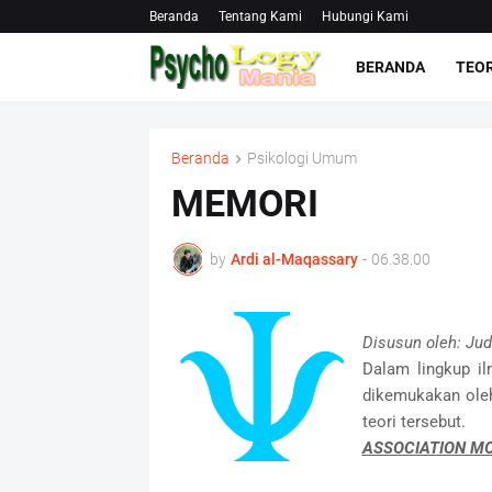
Beranda
Tentang Kami
Hubungi Kami
BERANDA
TEOR
Beranda
Psikologi Umum
MEMORI
by
Ardi al-Maqassary
-
06.38.00
Disusun oleh: Judi
Dalam lingkup i
dikemukakan oleh 
teori tersebut.
ASSOCIATION M