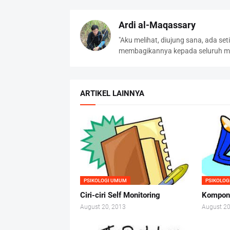
Ardi al-Maqassary
"Aku melihat, diujung sana, ada se
membagikannya kepada seluruh ma
ARTIKEL LAINNYA
PSIKOLOGI UMUM
PSIKOLO
Ciri-ciri Self Monitoring
Kompone
August 20, 2013
August 20