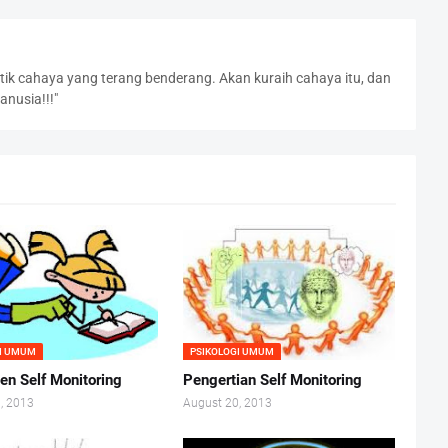
titik cahaya yang terang benderang. Akan kuraih cahaya itu, dan
nusia!!!"
GI UMUM
PSIKOLOGI UMUM
n Self Monitoring
Pengertian Self Monitoring
, 2013
August 20, 2013