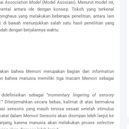
gai
Association Model
(Model Asosiasi). Menurut model ini,
ental antara ide dengan konsep. Tokoh yang terkenal
binghaus yang melakukan beberapa penelitian, antara lain
ik di bawah menunjukkan salah satu hasil penelitian yang
ndah dengan berjalannya waktu.
atakan bahwa Memori merupakan bagian dari
information
kan bahwa manusia memiliki tiga macam Memori sebagai
idefinisikan sebagai ”
momentary lingering of sensory
.
” Diterjemahkan secara bebas, kalimat di atas bermakna
si sensoris yang masih tersisa sesaat setelah stimulus
catat dalam Memori Sensoris akan disimpan lebih lanjut ke
anjang, karena manusia akan melakukan proses
selective