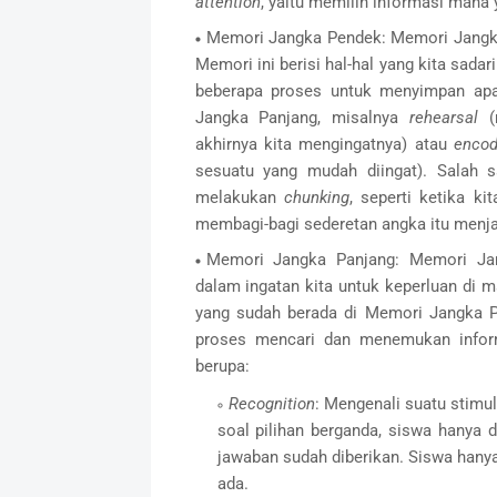
attention
, yaitu memilih informasi mana y
Memori Jangka Pendek: Memori Jangka
Memori ini berisi hal-hal yang kita sada
beberapa proses untuk menyimpan ap
Jangka Panjang, misalnya
rehearsal
akhirnya kita mengingatnya) atau
enco
sesuatu yang mudah diingat). Salah 
melakukan
chunking
, seperti ketika k
membagi-bagi sederetan angka itu menja
Memori Jangka Panjang: Memori Jan
dalam ingatan kita untuk keperluan di 
yang sudah berada di Memori Jangka 
proses mencari dan menemukan infor
berupa:
Recognition
: Mengenali suatu stimu
soal pilihan berganda, siswa hanya 
jawaban sudah diberikan. Siswa hany
ada.