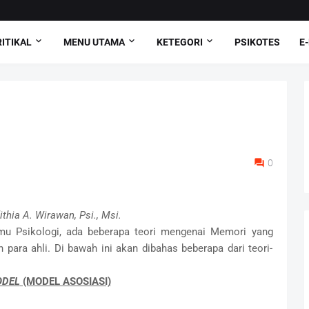
ITIKAL
MENU UTAMA
KETEGORI
PSIKOTES
E
0
thia A. Wirawan, Psi., Msi.
lmu Psikologi, ada beberapa teori mengenai Memori yang
para ahli. Di bawah ini akan dibahas beberapa dari teori-
ODEL
(MODEL ASOSIASI)