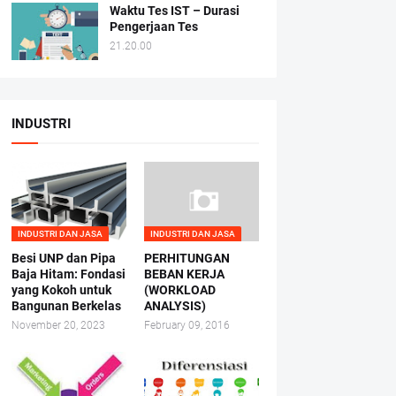
Waktu Tes IST – Durasi
Pengerjaan Tes
21.20.00
INDUSTRI
INDUSTRI DAN JASA
INDUSTRI DAN JASA
Besi UNP dan Pipa
PERHITUNGAN
Baja Hitam: Fondasi
BEBAN KERJA
yang Kokoh untuk
(WORKLOAD
Bangunan Berkelas
ANALYSIS)
November 20, 2023
February 09, 2016