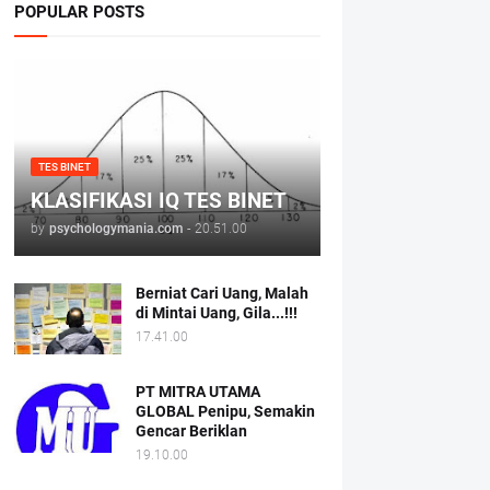
POPULAR POSTS
TES BINET
KLASIFIKASI IQ TES BINET
by
psychologymania.com
-
20.51.00
Berniat Cari Uang, Malah
di Mintai Uang, Gila...!!!
17.41.00
PT MITRA UTAMA
GLOBAL Penipu, Semakin
Gencar Beriklan
19.10.00