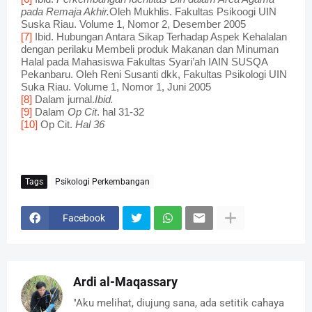
pada Remaja Akhir.
Oleh Mukhlis. Fakultas Psikoogi UIN
Suska Riau. Volume 1, Nomor 2, Desember 2005
[7]
Ibid. Hubungan Antara Sikap Terhadap Aspek Kehalalan
dengan perilaku Membeli produk Makanan dan Minuman
Halal pada Mahasiswa Fakultas Syari’ah IAIN SUSQA
Pekanbaru. Oleh Reni Susanti dkk, Fakultas Psikologi UIN
Suka Riau. Volume 1, Nomor 1, Juni 2005
[8]
Dalam jurnal.
Ibid.
[9]
Dalam
Op Cit
. hal 31-32
[10]
Op Cit.
Hal 36
Tags
Psikologi Perkembangan
Facebook
Ardi al-Maqassary
"Aku melihat, diujung sana, ada setitik cahaya