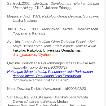
Santrock.2002.
Life-Span Development (Perkembangan
Masa Hidup).
Jilid 2. Jakarta: Erlangga
Mappiare, Andi. 1983.
Psikologi Orang Dewasa
. Surabaya:
Usaha Nasional
Julius dkk. 1989.
Melangkah Menuju Kedewasaan
.
Yogyakarta: Kanisius
Ayu, Ida. Jurnal:
Perbedaan Sikap Terhadap Perilaku Seks
Maya Berdasarkan Jenis Kelamin pada Dewasa Awal.
Fakultas Psikologi, Universitas Gunadarma:
dayu_sarasvaty@yahoo.com
Qalbinur. Periodesasi Perkembangan Masa Dewasa Awal.
http//qalbinur.wordpress/2009/03/27.
Hubungan Sikap terhadap Penundaan Usia Perkawinan
dengan Intensi Penundaan Usia Perkawinan
:http/www.averroes.or.id / 2009/03/21
Nurul. Dewasa Dini.http/www.nurul.or.id/2009/02/23
Sari Dewi, Ika. 2006.
Kesiapan Menikah pada Wanita
Dewasa Awal yang Bekerja.
Medan:
Jurusan Psikologi Fakultas Kedokteran Universitas