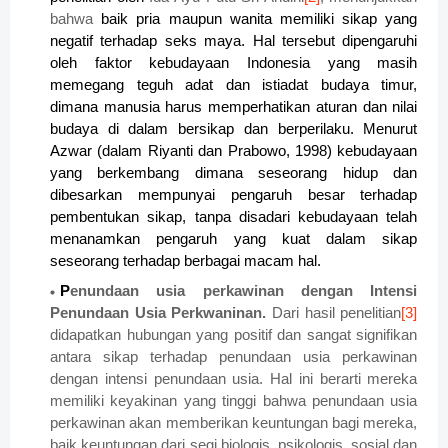
bahwa
baik pria maupun wanita memiliki sikap yang
negatif terhadap seks maya. Hal tersebut dipengaruhi
oleh faktor kebudayaan Indonesia yang masih
memegang teguh adat dan istiadat budaya timur,
dimana manusia harus memperhatikan aturan dan nilai
budaya di dalam bersikap dan berperilaku. Menurut
Azwar (dalam Riyanti dan Prabowo, 1998) kebudayaan
yang berkembang dimana seseorang hidup dan
dibesarkan mempunyai pengaruh besar terhadap
pembentukan sikap, tanpa disadari kebudayaan telah
menanamkan pengaruh yang kuat dalam sikap
seseorang terhadap berbagai macam hal.
P
enundaan usia perkawinan dengan Intensi
Penundaan Usia Perkwaninan.
Dari hasil penelitian
[3]
didapatkan hubungan yang positif dan sangat signifikan
antara sikap terhadap penundaan usia perkawinan
dengan intensi penundaan usia. Hal ini berarti mereka
memiliki keyakinan yang tinggi bahwa penundaan usia
perkawinan akan memberikan keuntungan bagi mereka,
baik keuntungan dari segi biologis, psikologis, sosial dan