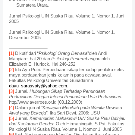
Sumatera Utara.
Jurnal Psikologi UIN Suska Riau. Volume 1, Nomor 1, Juni
2005
Jurnal Psikologi UIN Suska Riau. Volume 1, Nomor 1,
Desember 2005
[1]
Dikutif dari “
Psikologi Orang Dewasa
”oleh Andi
Mappiare, hal 20 dan
Psikologi Perkembangan
oleh
Elizabeth E. Hurlock. Hal 246-252
[2]
Ida Ayu Putri. Perbedaaan sikap terhadap perilaku seks
maya berdasarkan jenis kelamin pada dewasa awal.
Fakultas Psikologi Universitas Gunadarma
dayu_sarasvaty@yahoo.com.
[3]
Jurnal.
Hubungan Sikap Terhadap Penundaan
Perkawinan Dengan Intensi Penundaan Usia Perkawinan.
http//www.averroes.or.id.(03.12.2009)
[4]
Dalam jurnal
”Kesiapan Menikah pada Wanita Dewasa
Awal yang Bekerja”
. Ika Sari Dewi. 2006: USU
[5]
Jurnal.
Kemandirian Mahasiswi UIN Suska Riau Ditinjau
dari Ksetaraan Gender.
Oleh Hirmaningsih, S.Psi. Fakultas
Psikologi UIN Suska Riau. Volume 1, Nomor 1, Juni 2005
[6]
Ibid.
Perkembangan Identitas Diri dalam Area Agama