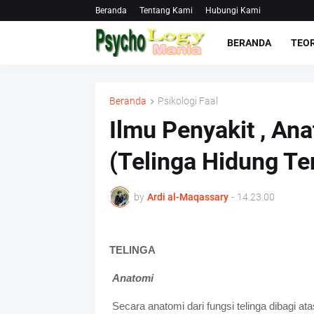
Beranda
Tentang Kami
Hubungi Kami
BERANDA
TEOR
Beranda
Psikologi Faal
Ilmu Penyakit , Ana
(Telinga Hidung T
by
Ardi al-Maqassary
-
14.23.00
TELINGA
Anatomi
Secara anatomi dari fungsi telinga dibagi ata