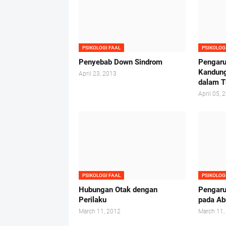
PSIKOLOGI FAAL
PSIKOLOG
Penyebab Down Sindrom
Pengaru
Kandung
April 23, 2013
dalam T
April 05, 
PSIKOLOGI FAAL
PSIKOLOG
Hubungan Otak dengan
Pengaru
Perilaku
pada Ab
March 11, 2012
March 11,