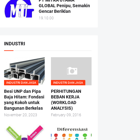
PT MITRA UTAMA
GLOBAL Penipu, Semakin
Gencar Beriklan
19.10.00
INDUSTRI
INDUSTRI DAN JASA
INDUSTRI DAN JASA
Besi UNP dan Pipa
PERHITUNGAN
Baja Hitam: Fondasi
BEBAN KERJA
yang Kokoh untuk
(WORKLOAD
Bangunan Berkelas
ANALYSIS)
November 20, 2023
February 09, 2016