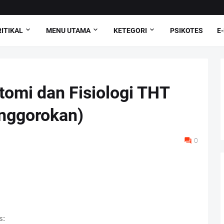
ITIKAL
MENU UTAMA
KETEGORI
PSIKOTES
E
tomi dan Fisiologi THT
enggorokan)
0
s: