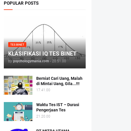
POPULAR POSTS
TES BINET
KLASIFIKASI IQ TES BINET
by
psychologymania.com
-
20.51.00
Berniat Cari Uang, Malah
di Mintai Uang, Gila...!!!
17.41.00
Waktu Tes IST – Durasi
Pengerjaan Tes
21.20.00