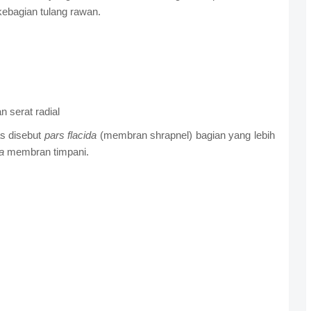
kebagian tulang rawan.
n serat radial
s disebut
pars flacida
(membran shrapnel) bagian yang lebih
a
membran timpani.