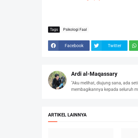
Tags
Psikologi Faal
Facebook
Twitter
Ardi al-Maqassary
"Aku melihat, diujung sana, ada se
membagikannya kepada seluruh ma
ARTIKEL LAINNYA