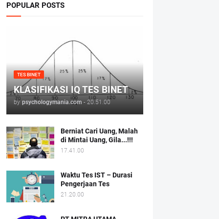
POPULAR POSTS
TES BINET
KLASIFIKASI IQ TES BINET
by
psychologymania.com
-
20.51.00
Berniat Cari Uang, Malah
di Mintai Uang, Gila...!!!
17.41.00
Waktu Tes IST – Durasi
Pengerjaan Tes
21.20.00