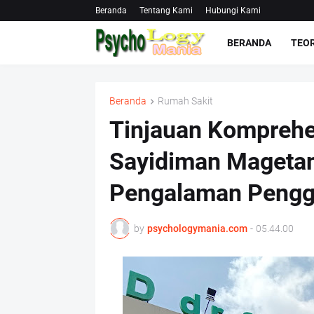
Beranda
Tentang Kami
Hubungi Kami
BERANDA
TEOR
Beranda
Rumah Sakit
Tinjauan Komprehe
Sayidiman Magetan:
Pengalaman Peng
by
psychologymania.com
-
05.44.00