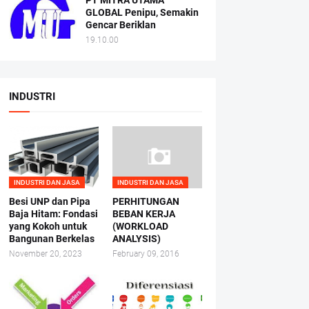
PT MITRA UTAMA
GLOBAL Penipu, Semakin
Gencar Beriklan
19.10.00
INDUSTRI
INDUSTRI DAN JASA
INDUSTRI DAN JASA
Besi UNP dan Pipa
PERHITUNGAN
Baja Hitam: Fondasi
BEBAN KERJA
yang Kokoh untuk
(WORKLOAD
Bangunan Berkelas
ANALYSIS)
November 20, 2023
February 09, 2016