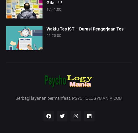
Gila...!!!
17.41.00
Waktu Tes IST – Durasi Pengerjaan Tes
21.20.00
Berbagi layanan bermanfaat. PSYCHOLOGYMANIA.COM