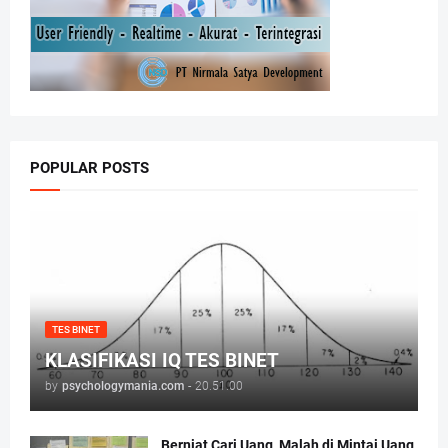
POPULAR POSTS
TES BINET
KLASIFIKASI IQ TES BINET
by
psychologymania.com
-
20.51.00
Berniat Cari Uang, Malah di Mintai Uang,