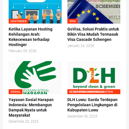
HOSTINGER
VISA
Ketika Layanan Hosting
GoVisa, Solusi Praktis untuk
Kehilangan Arah:
Bikin Visa Mudah Termasuk
Kekecewaan terhadap
Visa Cascade Schengen
Hostinger
January 24, 2026
February 09, 2026
SOSIAL
KESEHATAN DAN KESELAMATAN KERJA DAN LINGKUNGAN
Yayasan Sosial Harapan
DLH Luwu: Garda Terdepan
Indonesia: Membangun
Pengelolaan Lingkungan di
Dampak Nyata untuk
Kabupaten Luwu
Masyarakat
December 06, 2025
December 20, 2025