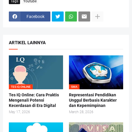
Tags
Youtube
Facebook
ARTIKEL LAINNYA
TES IQ ONLINE
SMA
Tes IQ Online: Cara Praktis
Representasi Pendidikan
Mengenali Potensi
Unggul Berbasis Karakter
Kecerdasan di Era Digital
dan Kepemimpinan
May 17, 2026
March 28, 2026