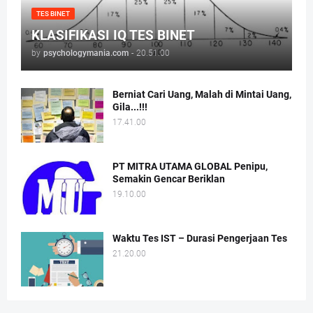
TES BINET
KLASIFIKASI IQ TES BINET
by
psychologymania.com
-
20.51.00
Berniat Cari Uang, Malah di Mintai Uang,
Gila...!!!
17.41.00
PT MITRA UTAMA GLOBAL Penipu,
Semakin Gencar Beriklan
19.10.00
Waktu Tes IST – Durasi Pengerjaan Tes
21.20.00