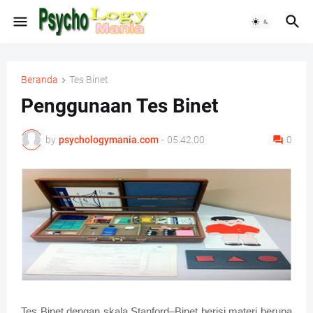
Beranda
Tes Binet
Penggunaan Tes Binet
by
psychologymania.com
-
05.42.00
0
Tes Binet dengan skala Stanford–Binet berisi materi berupa