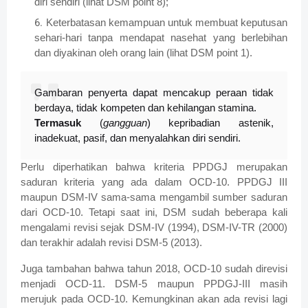
diri sendiri (lihat DSM point 8);
Keterbatasan kemampuan untuk membuat keputusan
sehari-hari tanpa mendapat nasehat yang berlebihan
dan diyakinan oleh orang lain (lihat DSM point 1).
Gambaran penyerta dapat mencakup peraan tidak
berdaya, tidak kompeten dan kehilangan stamina.
Termasuk
(
gangguan
) kepribadian astenik,
inadekuat, pasif, dan menyalahkan diri sendiri.
Perlu diperhatikan bahwa kriteria PPDGJ merupakan
saduran kriteria yang ada dalam OCD-10. PPDGJ III
maupun DSM-IV sama-sama mengambil sumber saduran
dari OCD-10. Tetapi saat ini, DSM sudah beberapa kali
mengalami revisi sejak DSM-IV (1994), DSM-IV-TR (2000)
dan terakhir adalah revisi DSM-5 (2013).
Juga tambahan bahwa tahun 2018, OCD-10 sudah direvisi
menjadi OCD-11. DSM-5 maupun PPDGJ-III masih
merujuk pada OCD-10. Kemungkinan akan ada revisi lagi