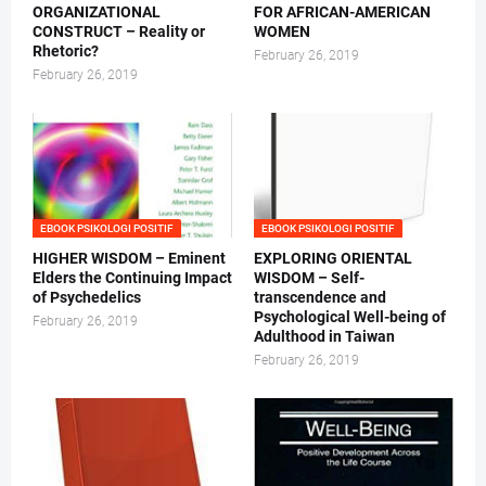
ORGANIZATIONAL
FOR AFRICAN-AMERICAN
CONSTRUCT – Reality or
WOMEN
Rhetoric?
February 26, 2019
February 26, 2019
EBOOK PSIKOLOGI POSITIF
EBOOK PSIKOLOGI POSITIF
HIGHER WISDOM – Eminent
EXPLORING ORIENTAL
Elders the Continuing Impact
WISDOM – Self-
of Psychedelics
transcendence and
Psychological Well-being of
February 26, 2019
Adulthood in Taiwan
February 26, 2019