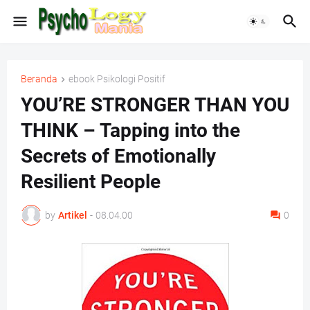
Beranda
ebook Psikologi Positif
YOU’RE STRONGER THAN YOU
THINK – Tapping into the
Secrets of Emotionally
Resilient People
by
Artikel
-
08.04.00
0