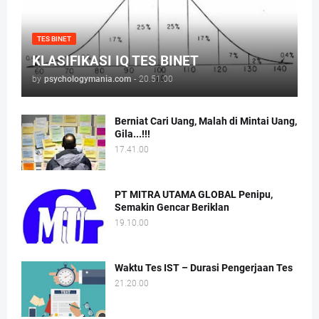
TES BINET
KLASIFIKASI IQ TES BINET
by
psychologymania.com
-
20.51.00
Berniat Cari Uang, Malah di Mintai Uang,
Gila...!!!
17.41.00
PT MITRA UTAMA GLOBAL Penipu,
Semakin Gencar Beriklan
19.10.00
Waktu Tes IST – Durasi Pengerjaan Tes
21.20.00