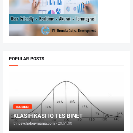
POPULAR POSTS
TES BINET
KLASIFIKASI IQ TES BINET
by
psychologymania.com
-
20.51.00