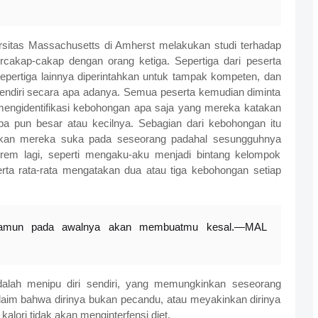
rsitas Massachusetts di Amherst melakukan studi terhadap
akap-cakap dengan orang ketiga. Sepertiga dari peserta
epertiga lainnya diperintahkan untuk tampak kompeten, dan
sendiri secara apa adanya. Semua peserta kemudian diminta
mengidentifikasi kebohongan apa saja yang mereka katakan
pa pun besar atau kecilnya. Sebagian dari kebohongan itu
takan mereka suka pada seseorang padahal sesungguhnya
trem lagi, seperti mengaku-aku menjadi bintang kelompok
rta rata-rata mengatakan dua atau tiga kebohongan setiap
amun pada awalnya akan membuatmu kesal.—MAL
lah menipu diri sendiri, yang memungkinkan seseorang
aim bahwa dirinya bukan pecandu, atau meyakinkan dirinya
lori tidak akan menginterfensi diet.