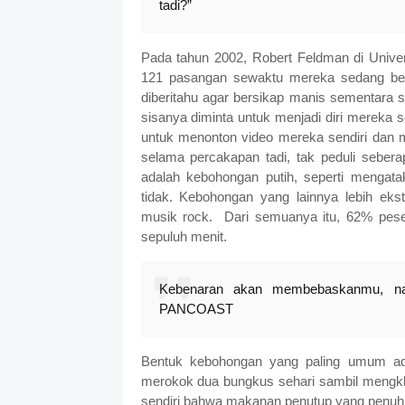
tadi?”
Pada tahun 2002, Robert Feldman di Unive
121 pasangan sewaktu mereka sedang berc
diberitahu agar bersikap manis sementara s
sisanya diminta untuk menjadi diri mereka 
untuk menonton video mereka sendiri dan 
selama percakapan tadi, tak peduli sebera
adalah kebohongan putih, seperti menga
tidak. Kebohongan yang lainnya lebih eks
musik rock.
Dari semuanya itu, 62% pese
sepuluh menit.
Kebenaran akan membebaskanmu, n
PANCOAST
Bentuk kebohongan yang paling umum ada
merokok dua bungkus sehari sambil mengkl
sendiri bahwa makanan penutup yang penuh ka