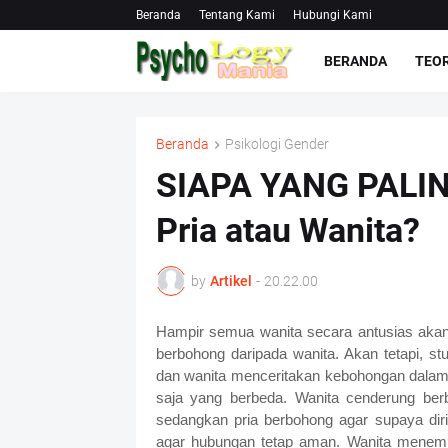
Beranda
Tentang Kami
Hubungi Kami
BERANDA
TEOR
Beranda
Psikologi Gender
SIAPA YANG PALI
Pria atau Wanita?
by
Artikel
-
20.22.00
Hampir semua wanita secara antusias akan
berbohong daripada wanita. Akan tetapi, st
dan wanita menceritakan kebohongan dala
saja yang berbeda. Wanita cenderung berb
sedangkan pria berbohong agar supaya dir
agar hubungan tetap aman. Wanita menemu