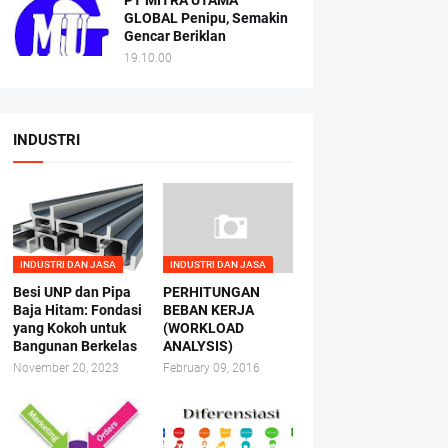
PT MITRA UTAMA
GLOBAL Penipu, Semakin
Gencar Beriklan
19.10.00
INDUSTRI
INDUSTRI DAN JASA
INDUSTRI DAN JASA
Besi UNP dan Pipa
PERHITUNGAN
Baja Hitam: Fondasi
BEBAN KERJA
yang Kokoh untuk
(WORKLOAD
Bangunan Berkelas
ANALYSIS)
November 20, 2023
February 09, 2016