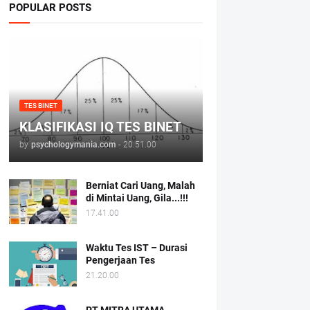
POPULAR POSTS
TES BINET
KLASIFIKASI IQ TES BINET
by
psychologymania.com
-
20.51.00
Berniat Cari Uang, Malah
di Mintai Uang, Gila...!!!
17.41.00
Waktu Tes IST – Durasi
Pengerjaan Tes
21.20.00