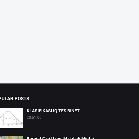
PULAR POSTS
KLASIFIKASI IQ TES BINET
20.51.00
Berniat Cari Uang, Malah di Mintai