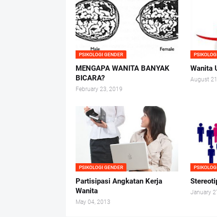
PSIKOLOGI GENDER
PSIKOLOG
MENGAPA WANITA BANYAK
Wanita 
BICARA?
August 21
February 23, 2019
PSIKOLOGI GENDER
PSIKOLOG
Partisipasi Angkatan Kerja
Stereot
Wanita
January 2
May 04, 2013