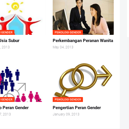
I GENDER
PSIKOLOGI GENDER
Usia Subur
Perkembangan Peranan Wanita
, 2013
May 04, 2013
I GENDER
PSIKOLOGI GENDER
ip Peran Gender
Pengertian Peran Gender
7, 2013
January 09, 2013