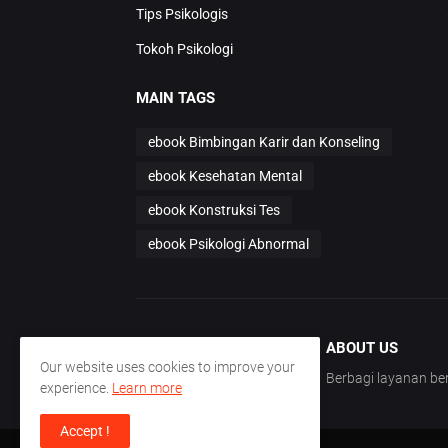
Tips Psikologis
Tokoh Psikologi
MAIN TAGS
ebook Bimbingan Karir dan Konseling
ebook Kesehatan Mental
ebook Konstruksi Tes
ebook Psikologi Abnormal
ABOUT US
Our website uses cookies to improve your
Berbagi layanan 
experience.
Learn more
Accept !