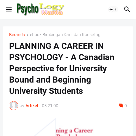
Beranda
ebook Bimbingan Karir dan Konseling
PLANNING A CAREER IN
PSYCHOLOGY - A Canadian
Perspective for University
Bound and Beginning
University Students
by
Artikel
-
05.21.00
0