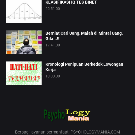
KLASIFIKASI IQ TES BINET
20.51.00
Berniat Cari Uang, Malah di Mintai Uang,
Gila...!!!
17.41.00
Kronologi Penipuan Berkedok Lowongan
Kerja
10.00.00
Berbagi layanan bermanfaat. PSYCHOLOGYMANIA.COM