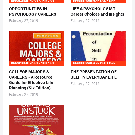
EBOOK BIMBINGAN KARIR DAN KONSELING
EBOOK BIMBINGAN KARIR DAN KONSELING
OPPORTUNITIES IN
LIFE A PSYCHOLOGIST -
PSYCHOLOGY CAREERS
Career Choices and Insights
February 27, 2019
February 27, 2019
EBOOK BIMBINGAN KARIR DAN KONSELING
EBOOK BIMBINGAN KARIR DAN KONSELING
COLLEGE MAJORS &
THE PRESENTATION OF
CAREERS - A Resource
SELF IN EVERYDAY LIFE
Guide for Effective Life
February 27, 2019
Planning (Six Edition)
February 27, 2019