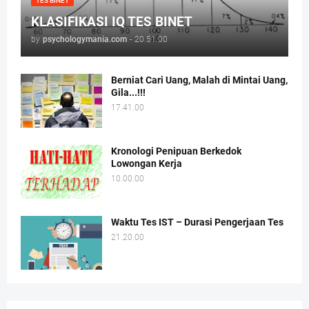
TES BINET
KLASIFIKASI IQ TES BINET
by
psychologymania.com
-
20.51.00
Berniat Cari Uang, Malah di Mintai Uang,
Gila...!!!
17.41.00
Kronologi Penipuan Berkedok
Lowongan Kerja
10.00.00
Waktu Tes IST – Durasi Pengerjaan Tes
21.20.00