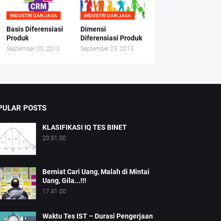
INDUSTRI DAN JASA
INDUSTRI DAN JASA
Basis Diferensiasi
Dimensi
Produk
Diferensiasi Produk
September 05, 2013
September 05, 2013
PULAR POSTS
KLASIFIKASI IQ TES BINET
20.51.00
Berniat Cari Uang, Malah di Mintai
Uang, Gila...!!!
17.41.00
Waktu Tes IST – Durasi Pengerjaan