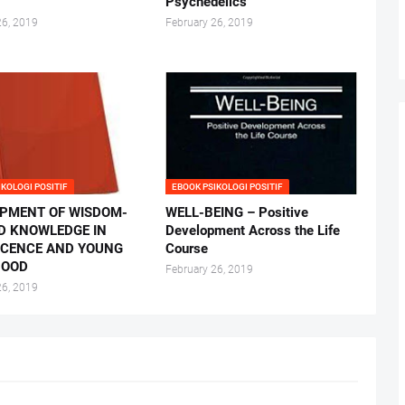
N
Psychedelics
26, 2019
February 26, 2019
IKOLOGI POSITIF
EBOOK PSIKOLOGI POSITIF
PMENT OF WISDOM-
WELL-BEING – Positive
D KNOWLEDGE IN
Development Across the Life
CENCE AND YOUNG
Course
HOOD
February 26, 2019
26, 2019