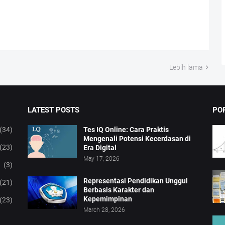
Lebih lama
LATEST POSTS
PO
(34)
Tes IQ Online: Cara Praktis
Mengenali Potensi Kecerdasan di
(23)
Era Digital
May 17, 2026
(3)
Representasi Pendidikan Unggul
(21)
Berbasis Karakter dan
Kepemimpinan
(23)
March 28, 2026