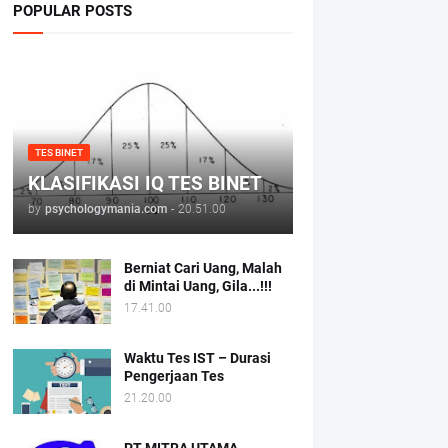
POPULAR POSTS
TES BINET
KLASIFIKASI IQ TES BINET
by
psychologymania.com
-
20.51.00
Berniat Cari Uang, Malah
di Mintai Uang, Gila...!!!
17.41.00
Waktu Tes IST – Durasi
Pengerjaan Tes
21.20.00