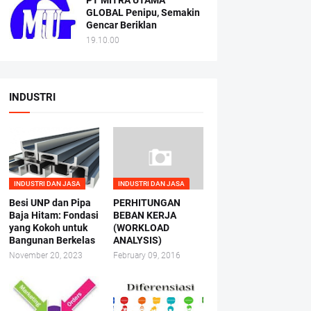
PT MITRA UTAMA
GLOBAL Penipu, Semakin
Gencar Beriklan
19.10.00
INDUSTRI
INDUSTRI DAN JASA
INDUSTRI DAN JASA
Besi UNP dan Pipa
PERHITUNGAN
Baja Hitam: Fondasi
BEBAN KERJA
yang Kokoh untuk
(WORKLOAD
Bangunan Berkelas
ANALYSIS)
November 20, 2023
February 09, 2016