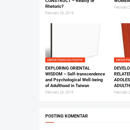
CONSTRUCT – Reality or
WOME
Rhetoric?
February 
February 26, 2019
EBOOK PSIKOLOGI POSITIF
EBOOK PS
EXPLORING ORIENTAL
DEVELO
WISDOM – Self-transcendence
RELATE
and Psychological Well-being
ADOLES
of Adulthood in Taiwan
ADULT
February 26, 2019
February 
POSTING KOMENTAR