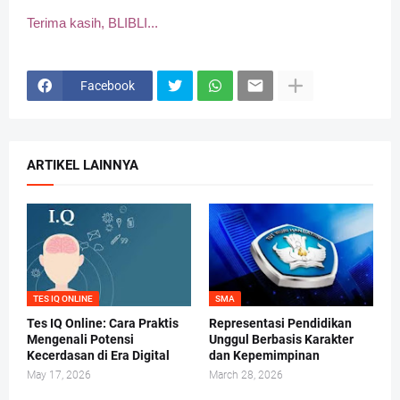
Terima kasih, BLIBLI...
Facebook
ARTIKEL LAINNYA
TES IQ ONLINE
SMA
Tes IQ Online: Cara Praktis
Representasi Pendidikan
Mengenali Potensi
Unggul Berbasis Karakter
Kecerdasan di Era Digital
dan Kepemimpinan
May 17, 2026
March 28, 2026