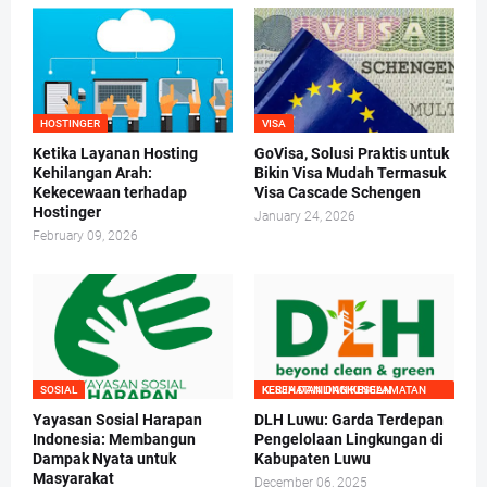
HOSTINGER
VISA
Ketika Layanan Hosting
GoVisa, Solusi Praktis untuk
Kehilangan Arah:
Bikin Visa Mudah Termasuk
Kekecewaan terhadap
Visa Cascade Schengen
Hostinger
January 24, 2026
February 09, 2026
SOSIAL
KESEHATAN DAN KESELAMATAN KERJA DAN LINGKUNGAN
Yayasan Sosial Harapan
DLH Luwu: Garda Terdepan
Indonesia: Membangun
Pengelolaan Lingkungan di
Dampak Nyata untuk
Kabupaten Luwu
Masyarakat
December 06, 2025