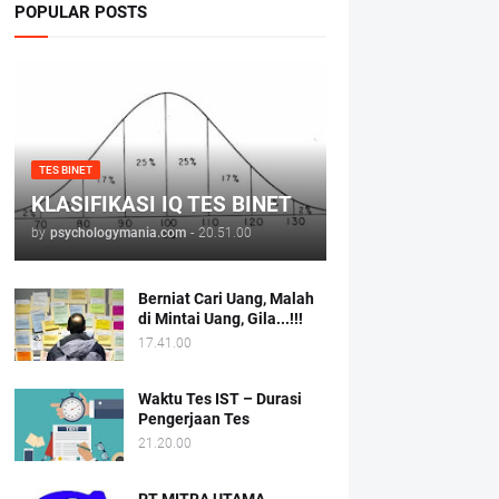
POPULAR POSTS
TES BINET
KLASIFIKASI IQ TES BINET
by
psychologymania.com
-
20.51.00
Berniat Cari Uang, Malah
di Mintai Uang, Gila...!!!
17.41.00
Waktu Tes IST – Durasi
Pengerjaan Tes
21.20.00