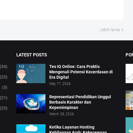
Lebih lama
LATEST POSTS
PO
(34)
Tes IQ Online: Cara Praktis
Mengenali Potensi Kecerdasan di
(23)
Era Digital
May 17, 2026
(3)
Representasi Pendidikan Unggul
(21)
Berbasis Karakter dan
Kepemimpinan
(23)
March 28, 2026
Ketika Layanan Hosting
Kehilangan Arah: Kekecewaan