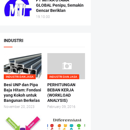
PT MITRA UTAMA
GLOBAL Penipu, Semakin
Gencar Beriklan
19.10.00
INDUSTRI
INDUSTRI DAN JASA
INDUSTRI DAN JASA
Besi UNP dan Pipa
PERHITUNGAN
Baja Hitam: Fondasi
BEBAN KERJA
yang Kokoh untuk
(WORKLOAD
Bangunan Berkelas
ANALYSIS)
November 20, 2023
February 09, 2016