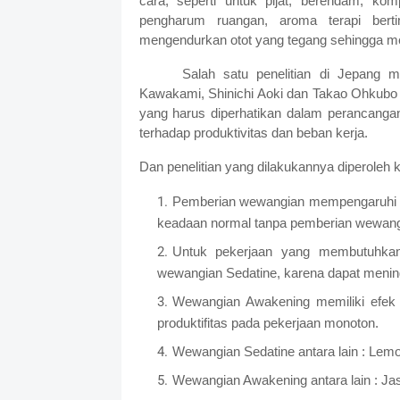
cara, seperti untuk pijat, berendam, ko
pengharum ruangan, aroma terapi berti
mengendurkan otot yang tegang sehingga me
Salah satu penelitian di Jepang m
Kawakami, Shinichi Aoki dan Takao Ohkubo
yang harus diperhatikan dalam perancanga
terhadap produktivitas dan beban kerja.
Dan penelitian yang dilakukannya diperoleh 
Pemberian wewangian mempengaruhi kon
keadaan normal tanpa pemberian wewang
Untuk pekerjaan yang membutuhkan 
wewangian Sedatine, karena dapat meningk
Wewangian Awakening memiliki efek
produktifitas pada pekerjaan monoton.
Wewangian Sedatine antara lain : Lem
Wewangian Awakening antara lain : Ja