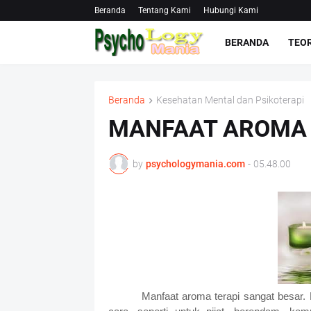
Beranda
Tentang Kami
Hubungi Kami
BERANDA
TEOR
Beranda
Kesehatan Mental dan Psikoterapi
MANFAAT AROMA 
by
psychologymania.com
-
05.48.00
Manfaat aroma terapi sangat besar. 