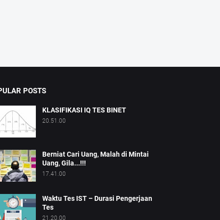
PULAR POSTS
KLASIFIKASI IQ TES BINET
20.51.00
Berniat Cari Uang, Malah di Mintai
Uang, Gila...!!!
17.41.00
Waktu Tes IST – Durasi Pengerjaan
Tes
21.20.00