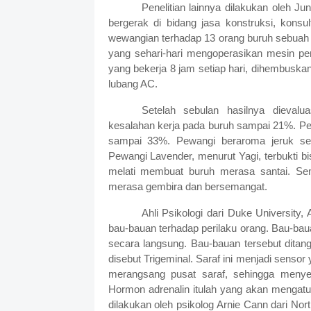
Penelitian lainnya dilakukan oleh J
bergerak di bidang jasa konstruksi, konsul
wewangian terhadap 13 orang buruh sebuah 
yang sehari-hari mengoperasikan mesin pe
yang bekerja 8 jam setiap hari, dihembusk
lubang AC.
Setelah sebulan hasilnya dievalu
kesalahan kerja pada buruh sampai 21%. P
sampai 33%. Pewangi beraroma jeruk se
Pewangi Lavender, menurut Yagi, terbukti 
melati membuat buruh merasa santai. S
merasa gembira dan bersemangat.
Ahli Psikologi dari Duke Universit
bau-bauan terhadap perilaku orang. Bau-ba
secara langsung. Bau-bauan tersebut ditan
disebut Trigeminal. Saraf ini menjadi sens
merangsang pusat saraf, sehingga menye
Hormon adrenalin itulah yang akan mengatur
dilakukan oleh psikolog Arnie Cann dari No