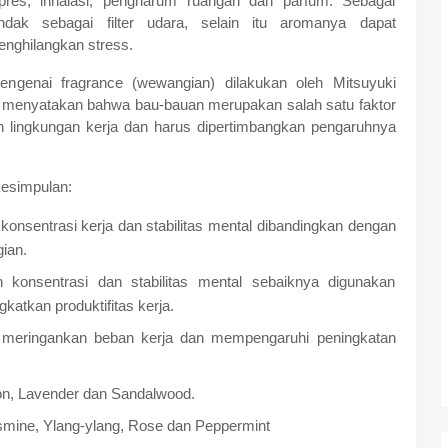
mpres, inhalasi, pengharum ruangan dan parfum. Sebagai
ndak sebagai filter udara, selain itu aromanya dapat
nghilangkan stress.
engenai fragrance (wewangian) dilakukan oleh Mitsuyuki
 menyatakan bahwa bau-bauan merupakan salah satu faktor
n lingkungan kerja dan harus dipertimbangkan pengaruhnya
kesimpulan:
sentrasi kerja dan stabilitas mental dibandingkan dengan
ian.
konsentrasi dan stabilitas mental sebaiknya digunakan
atkan produktifitas kerja.
 meringankan beban kerja dan mempengaruhi peningkatan
on, Lavender dan Sandalwood.
smine, Ylang-ylang, Rose dan Peppermint