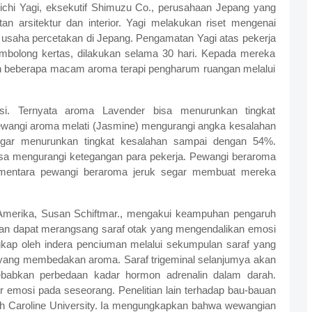
unichi Yagi, eksekutif Shimuzu Co., perusahaan Jepang yang
tan arsitektur dan interior. Yagi melakukan riset mengenai
usaha percetakan di Jepang. Pengamatan Yagi atas pekerja
mbolong kertas, dilakukan selama 30 hari. Kepada mereka
an beberapa macam aroma terapi pengharum ruangan melalui
asi. Ternyata aroma Lavender bisa menurunkan tingkat
ewangi aroma melati (Jasmine) mengurangi angka kesalahan
gar menurunkan tingkat kesalahan sampai dengan 54%.
bisa mengurangi ketegangan para pekerja. Pewangi beraroma
ementara pewangi beraroma jeruk segar membuat mereka
y, Amerika, Susan Schiftmar., mengakui keampuhan pengaruh
uan dapat merangsang saraf otak yang mengendalikan emosi
gkap oleh indera penciuman melalui sekumpulan saraf yang
or yang membedakan aroma. Saraf trigeminal selanjumya akan
babkan perbedaan kadar hormon adrenalin dalam darah.
 emosi pada seseorang. Penelitian lain terhadap bau-bauan
rth Caroline University. Ia mengungkapkan bahwa wewangian