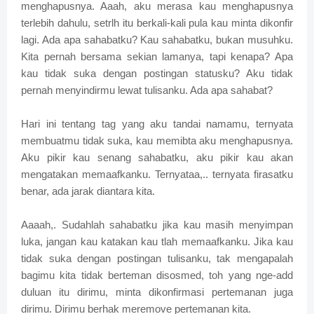
menghapusnya. Aaah, aku merasa kau menghapusnya
terlebih dahulu, setrlh itu berkali-kali pula kau minta dikonfir
lagi. Ada apa sahabatku? Kau sahabatku, bukan musuhku.
Kita pernah bersama sekian lamanya, tapi kenapa? Apa
kau tidak suka dengan postingan statusku? Aku tidak
pernah menyindirmu lewat tulisanku. Ada apa sahabat?
Hari ini tentang tag yang aku tandai namamu, ternyata
membuatmu tidak suka, kau memibta aku menghapusnya.
Aku pikir kau senang sahabatku, aku pikir kau akan
mengatakan memaafkanku. Ternyataa,.. ternyata firasatku
benar, ada jarak diantara kita.
Aaaah,. Sudahlah sahabatku jika kau masih menyimpan
luka, jangan kau katakan kau tlah memaafkanku. Jika kau
tidak suka dengan postingan tulisanku, tak mengapalah
bagimu kita tidak berteman disosmed, toh yang nge-add
duluan itu dirimu, minta dikonfirmasi pertemanan juga
dirimu. Dirimu berhak meremove pertemanan kita.