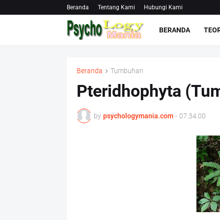
Beranda
Tentang Kami
Hubungi Kami
BERANDA
TEOR
Beranda
Tumbuhan
Pteridhophyta (Tu
by
psychologymania.com
-
07.34.00