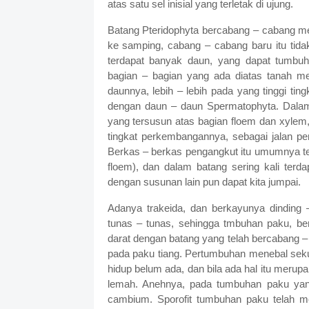
atas satu sel inisial yang terletak di ujung.
Batang Pteridophyta bercabang – cabang m
ke samping, cabang – cabang baru itu tidak
terdapat banyak daun, yang dapat tumbuh
bagian – bagian yang ada diatas tanah me
daunnya, lebih – lebih pada yang tinggi ti
dengan daun – daun Spermatophyta. Dalam 
yang tersusun atas bagian floem dan xylem,
tingkat perkembangannya, sebagai jalan pen
Berkas – berkas pengangkut itu umumnya ters
floem), dan dalam batang sering kali terd
dengan susunan lain pun dapat kita jumpai.
Adanya trakeida, dan berkayunya dinding
tunas – tunas, sehingga tmbuhan paku, be
darat dengan batang yang telah bercabang – c
pada paku tiang. Pertumbuhan menebal se
hidup belum ada, dan bila ada hal itu meru
lemah. Anehnya, pada tumbuhan paku yang
cambium. Sporofit tumbuhan paku telah 