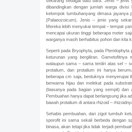
sekarang sebagai batu bara. Jenis – jenis y
dibandingkan dengan jumlah warga divisi l
kelompok tumbuhanyang dimasa jayanya pe
(Palaeozoicum). Jenis – jenis yang sekar
Mereka lebih menyukai tempat – tempat yang
mencapai ukuran tinggi beberapa meter saja
warganya masih berhabitus pohon dan kita ken
Seperti pada Bryophyta, pada Pteridophyta
keturunan yang bergiliran. Gametofitnya
walaupun sama – sama terdiri atas sel – 
protalium, dan protalium ini hanya beru
beberapa cm saja, bentuknya menyerupai th
berwarna hijau dan melekat pada substratn
(biasanya pada bagian yang sempit) dan 
Pembuahan hanya dapat berlangsung jika ada
bawah protalium di antara rhizoid – rhizoidny
Sehabis pembuahan, dari zigot tumbuh ketu
sporofit ini sama sekali berbeda dengan s
binasa, akan tetapi jika tidak terjadi pembua