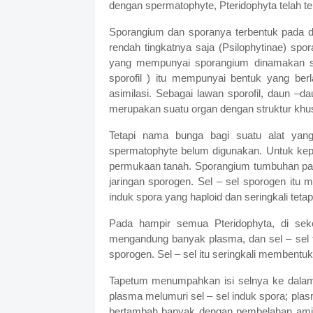
dengan spermatophyte, Pteridophyta telah te
Sporangium dan sporanya terbentuk pada 
rendah tingkatnya saja (Psilophytinae) sp
yang mempunyai sporangium dinamakan spo
sporofil ) itu mempunyai bentuk yang ber
asimilasi. Sebagai lawan sporofil, daun –daun
merupakan suatu organ dengan struktur khu
Tetapi nama bunga bagi suatu alat yan
spermatophyte belum digunakan. Untuk kepen
permukaan tanah. Sporangium tumbuhan pak
jaringan sporogen. Sel – sel sporogen itu 
induk spora yang haploid dan seringkali tet
Pada hampir semua Pteridophyta, di sekel
mengandung banyak plasma, dan sel – sel 
sporogen. Sel – sel itu seringkali membentuk
Tapetum menumpahkan isi selnya ke dalam r
plasma melumuri sel – sel induk spora; pla
bertambah banyak dengan pembelahan amit