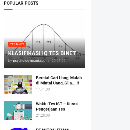
POPULAR POSTS
TES BINET
KLASIFIKASI IQ TES BINET
by
psychologymania.com
-
20.51.00
Berniat Cari Uang, Malah
di Mintai Uang, Gila...!!!
17.41.00
Waktu Tes IST – Durasi
Pengerjaan Tes
21.20.00