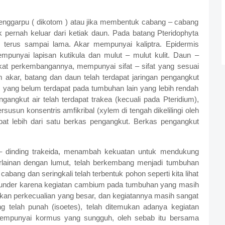
enggarpu ( dikotom ) atau jika membentuk cabang – cabang
 pernah keluar dari ketiak daun. Pada batang Pteridophyta
 terus sampai lama. Akar mempunyai kaliptra. Epidermis
mpunyai lapisan kutikula dan mulut – mulut kulit. Daun –
ngkat perkembangannya, mempunyai sifat – sifat yang sesuai
akar, batang dan daun telah terdapat jaringan pengangkut
 yang belum terdapat pada tumbuhan lain yang lebih rendah
gangkut air telah terdapat trakea (kecuali pada Pteridium),
usun konsentris amfikribal (xylem di tengah dikelilingi oleh
apat lebih dari satu berkas pengangkut. Berkas pengangkut
 – dinding trakeida, menambah kekuatan untuk mendukung
rlainan dengan lumut, telah berkembang menjadi tumbuhan
abang dan seringkali telah terbentuk pohon seperti kita lihat
kunder karena kegiatan cambium pada tumbuhan yang masih
pakan perkecualian yang besar, dan kegiatannya masih sangat
 telah punah (isoetes), telah ditemukan adanya kegiatan
mempunyai kormus yang sungguh, oleh sebab itu bersama