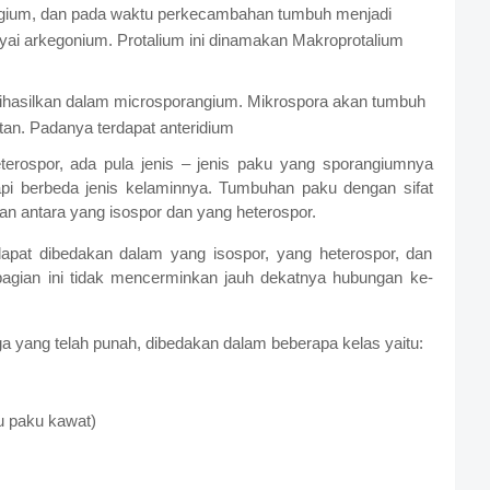
gium, dan pada waktu perkecambahan tumbuh menjadi
ai arkegonium. Protalium ini dinamakan Makroprotalium
ihasilkan dalam microsporangium. Mikrospora akan tumbuh
ntan. Padanya terdapat anteridium
terospor, ada pula jenis – jenis paku yang sporangiumnya
pi berbeda jenis kelaminnya. Tumbuhan paku dengan sifat
han antara yang isospor dan yang heterospor.
dapat dibedakan dalam yang isospor, yang heterospor, dan
bagian ini tidak mencerminkan jauh dekatnya hubungan ke-
a yang telah punah, dibedakan dalam beberapa kelas yaitu:
u paku kawat)