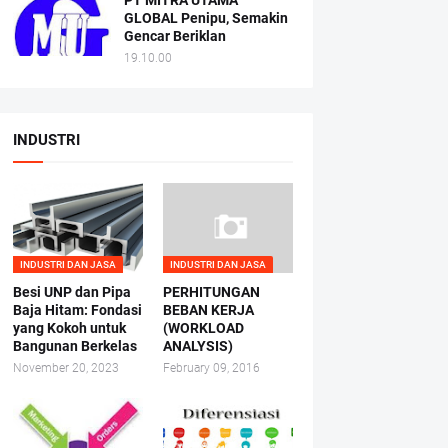
PT MITRA UTAMA
GLOBAL Penipu, Semakin
Gencar Beriklan
19.10.00
INDUSTRI
INDUSTRI DAN JASA
INDUSTRI DAN JASA
Besi UNP dan Pipa
PERHITUNGAN
Baja Hitam: Fondasi
BEBAN KERJA
yang Kokoh untuk
(WORKLOAD
Bangunan Berkelas
ANALYSIS)
November 20, 2023
February 09, 2016