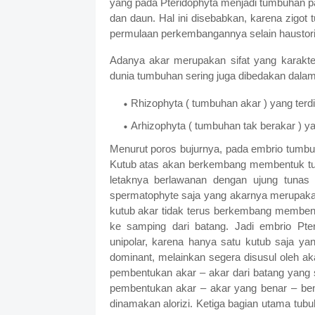
yang pada Pteridophyta menjadi tumbuhan pa
dan daun. Hal ini disebabkan, karena zigot
permulaan perkembangannya selain haustoriu
Adanya akar merupakan sifat yang karakter
dunia tumbuhan sering juga dibedakan dalam 
Rhizophyta ( tumbuhan akar ) yang terd
Arhizophyta ( tumbuhan tak berakar ) ya
Menurut poros bujurnya, pada embrio tumbu
Kutub atas akan berkembang membentuk tun
letaknya berlawanan dengan ujung tunas 
spermatophyte saja yang akarnya merupaka
kutub akar tidak terus berkembang memben
ke samping dari batang. Jadi embrio Pteri
unipolar, karena hanya satu kutub saja ya
dominant, melainkan segera disusul oleh ak
pembentukan akar – akar dari batang yang
pembentukan akar – akar yang benar – bena
dinamakan alorizi. Ketiga bagian utama tubu