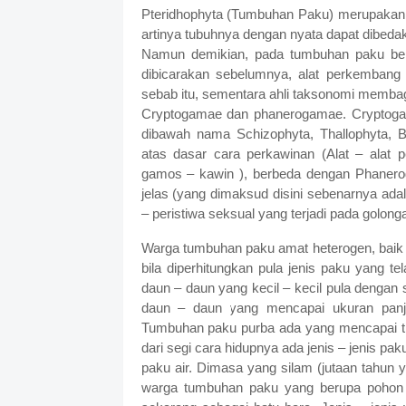
Pteridhophyta (Tumbuhan Paku) merupakan 
artinya tubuhnya dengan nyata dapat dibedak
Namun demikian, pada tumbuhan paku belum 
dibicarakan sebelumnya, alat perkembang
sebab itu, sementara ahli taksonomi memba
Cryptogamae dan phanerogamae. Cryptogam
dibawah nama Schizophyta, Thallophyta, 
atas dasar cara perkawinan (Alat – alat 
gamos – kawin ), berbeda dengan Phanero
jelas (yang dimaksud disini sebenarnya adal
– peristiwa seksual yang terjadi pada golonga
Warga tumbuhan paku amat heterogen, baik di
bila diperhitungkan pula jenis paku yang t
daun – daun yang kecil – kecil pula dengan
daun – daun yang mencapai ukuran panja
Tumbuhan paku purba ada yang mencapai ti
dari segi cara hidupnya ada jenis – jenis pak
paku air. Dimasa yang silam (jutaan tahun y
warga tumbuhan paku yang berupa pohon –