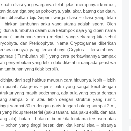
suatu divisi yang warganya telah jelas mempunyai kormus,
an dalam tiga bagian pokoknya, yaitu akar, batang dan daun.
dihasilkan biji. Seperti warga divisi – divisi yang telah
 – biakan tumbuhan paku yang utama adalah spora. Oleh
gi dunia tumbuhan dalam dua kelompok saja yng diberi nama
ae ( tumbuhan spora ) meliputi yang sekarang kita sebut
Bryophyta, dan Pteridophyta. Nama Cryptogamae diberikan
perkawinannya) yang tersembunyi (Cryptos – tersembunyi,
gamae ( Tumbuhan biji ) yang cara perkawinannya tampak
ah penyerbukan yang lebih dulu diketahui daripada peristiwa
n tumbuhan yang tidak berbiji).
tinjau dari segi habitus maupun cara hidupnya, lebih – lebih
elah punah. Ada jenis – jenis paku yang sangat kecil dengan
 struktur yang masih sederhana, ada pula yang besar dengan
ng sampai 2 m atau lebih dengan struktur yang rumit.
nggi sampai 30 m dengan garis tengah batang sampai 2 m,
u yang hidup teresterial (paku tanah), ada paku epifit, dan ada
ang lalu), hutan – hutan di bumi kita terutama tersusun atas
 pohon yang tinggi besar, dan kita kenal sisa – sisanya