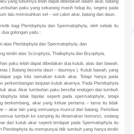
ku yang tubuhnya telah dapat dibedakan dalam akar, batang
 tumbuhan paku yang sekarang masih hidup itu, segera pada
m lalu memisahkan sel – sel calon akar, batang dan daun.
istik bagi Pteridophyta dan Spermatophyta, oleh sebab itu
dua golongan yaitu :
iri atas Pteridophyta dan Spermatophyta, dan
ng terdiri atas Scizophyta, Thallophyta dan Bryophyta.
han paku telah dapat dibedakan dua kutub, atas dan bawah.
as ( Batang beserta daun – daunnya ). Kutub bawah, yang
dapat juga kita namakan kutub akar. Tetapi hanya pada
n perkembangan lanjutan kutub akarnya. Pada Pteridophyta
tuk akar. Akar tumbuhan paku bersifat endogen dan tumbuh
dophyta tidak bipolar seperti pada spermatophyte, tetapi
ng berkembang, akar yang keluar pertama – tama itu tidak
ar – akar lain yang semuanya muncul dari batang. Peristiwa
 semua tumbuh ke samping itu dinamakan homorizi, sedang
r dari kutub akar seperti terdapat pada Spermatophyta itu
h Pteridophyta itu mempunyai titik tumbuh yang hanya terdiri