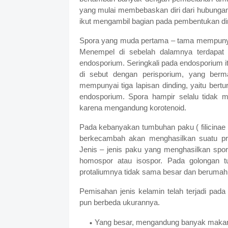
yang mulai membebaskan diri dari hubungan
ikut mengambil bagian pada pembentukan din
Spora yang muda pertama – tama mempunyai
Menempel di sebelah dalamnya terdapat s
endosporium. Seringkali pada endosporium i
di sebut dengan perisporium, yang be
mempunyai tiga lapisan dinding, yaitu bertu
endosporium. Spora hampir selalu tidak me
karena mengandung korotenoid.
Pada kebanyakan tumbuhan paku ( filicinae 
berkecambah akan menghasilkan suatu pr
Jenis – jenis paku yang menghasilkan sp
homospor atau isospor. Pada golongan tu
protaliumnya tidak sama besar dan berumah
Pemisahan jenis kelamin telah terjadi pad
pun berbeda ukurannya.
Yang besar, mengandung banyak makan