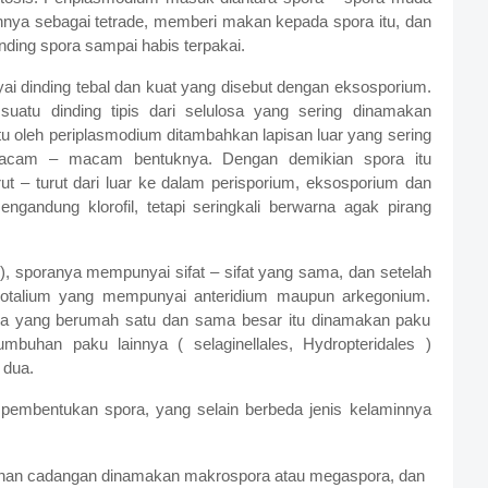
nya sebagai tetrade, memberi makan kepada spora itu, dan
ding spora sampai habis terpakai.
 dinding tebal dan kuat yang disebut dengan eksosporium.
uatu dinding tipis dari selulosa yang sering dinamakan
tu oleh periplasmodium ditambahkan lapisan luar yang sering
rmacam – macam bentuknya. Dengan demikian spora itu
rut – turut dari luar ke dalam perisporium, eksosporium dan
ngandung klorofil, tetapi seringkali berwarna agak pirang
), sporanya mempunyai sifat – sifat yang sama, dan setelah
otalium yang mempunyai anteridium maupun arkegonium.
ora yang berumah satu dan sama besar itu dinamakan paku
mbuhan paku lainnya ( selaginellales, Hydropteridales )
 dua.
a pembentukan spora, yang selain berbeda jenis kelaminnya
an cadangan dinamakan makrospora atau megaspora, dan