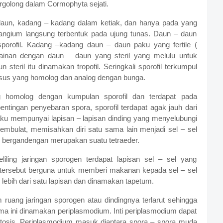
rgolong dalam Cormophyta sejati.
daun, kadang – kadang dalam ketiak, dan hanya pada yang
orangium langsung terbentuk pada ujung tunas. Daun – daun
rofil. Kadang –kadang daun – daun paku yang fertile (
lainan dengan daun – daun yang steril yang melulu untuk
 steril itu dinamakan tropofil. Seringkali sporofil terkumpul
sus yang homolog dan analog dengan bunga.
g homolog dengan kumpulan sporofil dan terdapat pada
tingan penyebaran spora, sporofil terdapat agak jauh dari
u mempunyai lapisan – lapisan dinding yang menyelubungi
membulat, memisahkan diri satu sama lain menjadi sel – sel
ap bergandengan merupakan suatu tetraeder.
iling jaringan sporogen terdapat lapisan sel – sel yang
tersebut berguna untuk memberi makanan kepada sel – sel
 lebih dari satu lapisan dan dinamakan tapetum.
uang jaringan sporogen atau dindingnya terlarut sehingga
sma ini dinamakan periplasmodium. Inti periplasmodium dapat
osis. Periplasmodium masuk diantara spora – spora muda