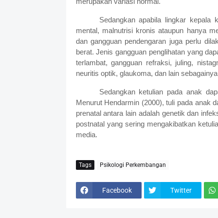
merupakan variasi normal.
Sedangkan apabila lingkar kepala k
mental, malnutrisi kronis ataupun hanya me
dan gangguan pendengaran juga perlu dilak
berat. Jenis gangguan penglihatan yang dapat
terlambat, gangguan refraksi, juling, nist
neuritis optik, glaukoma, dan lain sebagainya.
Sedangkan ketulian pada anak dapat
Menurut Hendarmin (2000), tuli pada anak da
prenatal antara lain adalah genetik dan in
postnatal yang sering mengakibatkan ketulian
media.
Tags
Psikologi Perkembangan
Facebook
Twitter