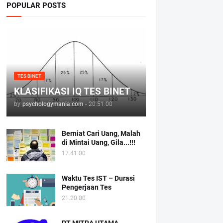
POPULAR POSTS
TES BINET
KLASIFIKASI IQ TES BINET
by
psychologymania.com
-
20.51.00
Berniat Cari Uang, Malah
di Mintai Uang, Gila...!!!
17.41.00
Waktu Tes IST – Durasi
Pengerjaan Tes
21.20.00