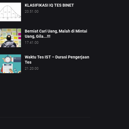
KLASIFIKASI IQ TES BINET
20.51.00
Berniat Cari Uang, Malah di Mintai
Uang, Gila...!!!
17.41.00
Waktu Tes IST – Durasi Pengerjaan
Tes
21.20.00