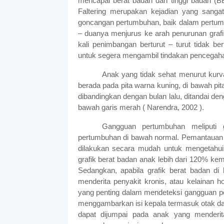
mencapai berat badan dan tinggi badan (B
Faltering merupakan kejadian yang sanga
goncangan pertumbuhan, baik dalam pertum
– duanya menjurus ke arah penurunan grafik
kali penimbangan berturut – turut tidak 
untuk segera mengambil tindakan pencegahan
Anak yang tidak sehat menurut kurv
berada pada pita warna kuning, di bawah pita
dibandingkan dengan bulan lalu, ditandai den
bawah garis merah ( Narendra, 2002 ).
Gangguan pertumbuhan meliputi
pertumbuhan di bawah normal. Pemantauan
dilakukan secara mudah untuk mengetahui 
grafik berat badan anak lebih dari 120% ke
Sedangkan, apabila grafik berat badan d
menderita penyakit kronis, atau kelainan h
yang penting dalam mendeteksi gangguan p
menggambarkan isi kepala termasuk otak dan 
dapat dijumpai pada anak yang menderita