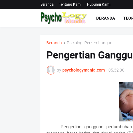
Beranda
Tentang Kami
Hubungi Kami
BERANDA
TEOR
Beranda
Psikologi Perkembangan
Pengertian Gangg
by
psychologymania.com
-
05.32.00
Pengertian gangguan pertumbuhan