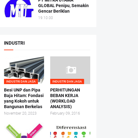
PT MITRA UTAMA
GLOBAL Penipu, Semakin
Gencar Beriklan
19.10.00
INDUSTRI
INDUSTRI DAN JASA
INDUSTRI DAN JASA
Besi UNP dan Pipa
PERHITUNGAN
Baja Hitam: Fondasi
BEBAN KERJA
yang Kokoh untuk
(WORKLOAD
Bangunan Berkelas
ANALYSIS)
November 20, 2023
February 09, 2016