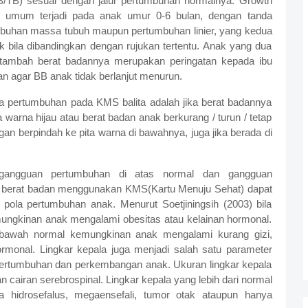
B/TB) sesuai dengan jalur pertumbuhan normalnya. Growth
t umum terjadi pada anak umur 0-6 bulan, dengan tanda
buhan massa tubuh maupun pertumbuhan linier, yang kedua
 bila dibandingkan dengan rujukan tertentu. Anak yang dua
bertambah berat badannya merupakan peringatan kepada ibu
 agar BB anak tidak berlanjut menurun.
a pertumbuhan pada KMS balita adalah jika berat badannya
 warna hijau atau berat badan anak berkurang / turun / tetap
gan berpindah ke pita warna di bawahnya, juga jika berada di
 gangguan pertumbuhan di atas normal dan gangguan
 berat badan menggunakan KMS(Kartu Menuju Sehat) dapat
pola pertumbuhan anak. Menurut Soetjiningsih (2003) bila
mungkinan anak mengalami obesitas atau kelainan hormonal.
i bawah normal kemungkinan anak mengalami kurang gizi,
ormonal. Lingkar kepala juga menjadi salah satu parameter
ertumbuhan dan perkembangan anak. Ukuran lingkar kepala
cairan serebrospinal. Lingkar kepala yang lebih dari normal
 hidrosefalus, megaensefali, tumor otak ataupun hanya