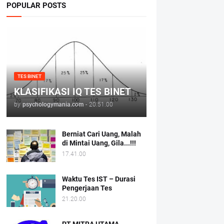
POPULAR POSTS
TES BINET
KLASIFIKASI IQ TES BINET
by
psychologymania.com
-
20.51.00
Berniat Cari Uang, Malah
di Mintai Uang, Gila...!!!
17.41.00
Waktu Tes IST – Durasi
Pengerjaan Tes
21.20.00