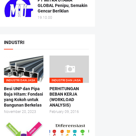
PT MITRA UTAMA
GLOBAL Penipu, Semakin
Gencar Beriklan
19.10.00
INDUSTRI
INDUSTRI DAN JASA
INDUSTRI DAN JASA
Besi UNP dan Pipa
PERHITUNGAN
Baja Hitam: Fondasi
BEBAN KERJA
yang Kokoh untuk
(WORKLOAD
Bangunan Berkelas
ANALYSIS)
November 20, 2023
February 09, 2016