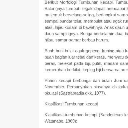
Berikut Morfologi Tumbuhan kecapi. Tumb
Batangnya tumbuh tegak dapat mencapai 3
majemuk berselang-seling, bertangkai sampa
sampai bundar telur, membulat atau agak runc
atas, hijau kusam di bawahnya. Anak daun uj
daun sampingnya. Bunga berkelamin dua, ber
hijau, samar-samar berbau harum.
Buah buni bulat agak gepeng, kuning atau k
buah bagian luar tebal dan keras, menyatu 
berair, melekat pada biji, putih, masam sampa
kemerahan berkilat; keping biji berwarna mer
Pohon kecapi berbunga dari bulan Juni 
November. Perbanyakan biasanya dilakukan 
okulasi (Sastrapradja dkk, 1977).
Klasifikasi Tumbuhan kecapi
Klasifikasi tumbuhan kecapi (Sandoricum k
Watanabe, 1969):