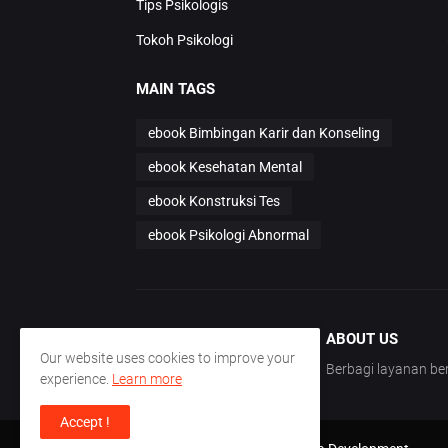
Tips Psikologis
Tokoh Psikologi
MAIN TAGS
ebook Bimbingan Karir dan Konseling
ebook Kesehatan Mental
ebook Konstruksi Tes
ebook Psikologi Abnormal
ABOUT US
Our website uses cookies to improve your
Berbagi layanan 
experience.
Learn more
Accept !