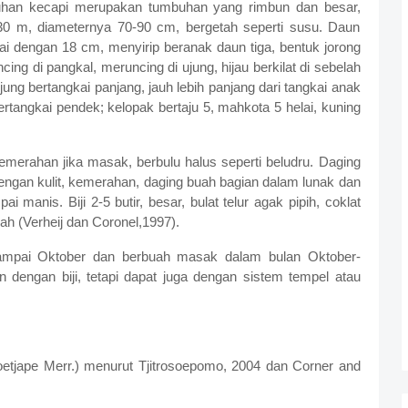
uhan kecapi merupakan tumbuhan yang rimbun dan besar,
0 m, diameternya 70-90 cm, bergetah seperti susu. Daun
i dengan 18 cm, menyirip beranak daun tiga, bentuk jorong
ing di pangkal, meruncing di ujung, hijau berkilat di sebelah
ung bertangkai panjang, jauh lebih panjang dari tangkai anak
tangkai pendek; kelopak bertaju 5, mahkota 5 helai, kuning
emerahan jika masak, berbulu halus seperti beludru. Daging
dengan kulit, kemerahan, daging buah bagian dalam lunak dan
i manis. Biji 2-5 butir, besar, bulat telur agak pipih, coklat
ah (Verheij dan Coronel,1997).
sampai Oktober dan berbuah masak dalam bulan Oktober-
dengan biji, tetapi dapat juga dengan sistem tempel atau
oetjape Merr.) menurut Tjitrosoepomo, 2004 dan Corner and