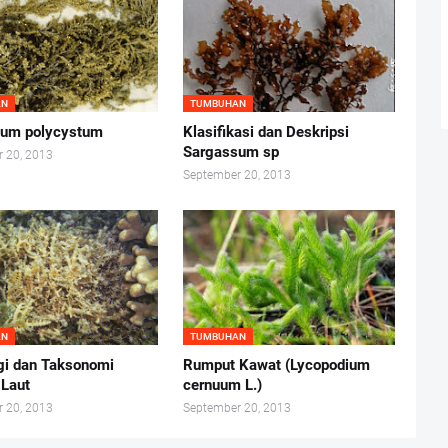
AN
TUMBUHAN
sum polycystum
Klasifikasi dan Deskripsi
Sargassum sp
 20, 2013
September 20, 2013
AN
TUMBUHAN
gi dan Taksonomi
Rumput Kawat (Lycopodium
Laut
cernuum L.)
 20, 2013
September 20, 2013