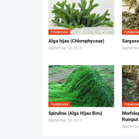
TUMBUHAN
TUMBUH
Alga hijau (Chlorophyceae)
Sargas
September 20, 2013
September
TUMBUHAN
TUMBUH
Spirulina (Alga Hijau Biru)
Morfolo
Rumput 
September 20, 2013
September