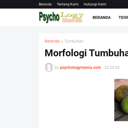
Beranda
Tentang Kami
Hubungi Kami
BERANDA
TEOR
Beranda
Tumbuhan
Morfologi Tumbuha
by
psychologymania.com
-
20.53.00