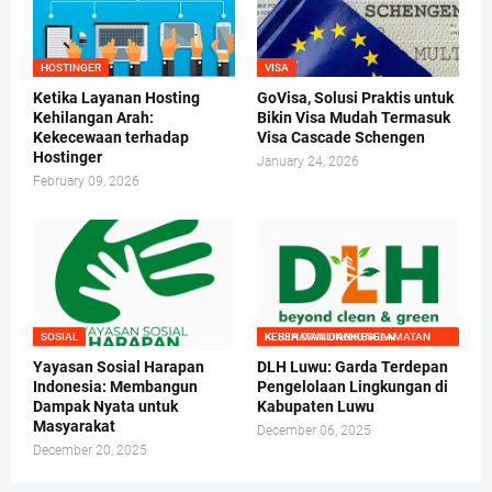
HOSTINGER
VISA
Ketika Layanan Hosting
GoVisa, Solusi Praktis untuk
Kehilangan Arah:
Bikin Visa Mudah Termasuk
Kekecewaan terhadap
Visa Cascade Schengen
Hostinger
January 24, 2026
February 09, 2026
SOSIAL
KESEHATAN DAN KESELAMATAN KERJA DAN LINGKUNGAN
Yayasan Sosial Harapan
DLH Luwu: Garda Terdepan
Indonesia: Membangun
Pengelolaan Lingkungan di
Dampak Nyata untuk
Kabupaten Luwu
Masyarakat
December 06, 2025
December 20, 2025