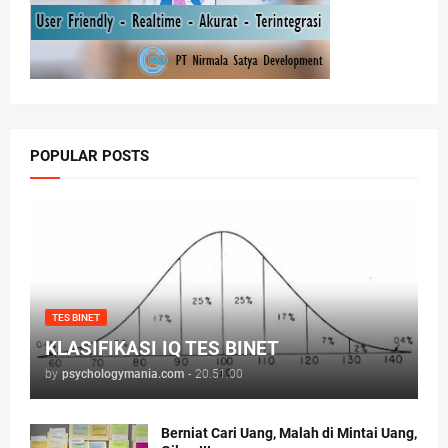
POPULAR POSTS
TES BINET
KLASIFIKASI IQ TES BINET
by
psychologymania.com
-
20.51.00
Berniat Cari Uang, Malah di Mintai Uang,