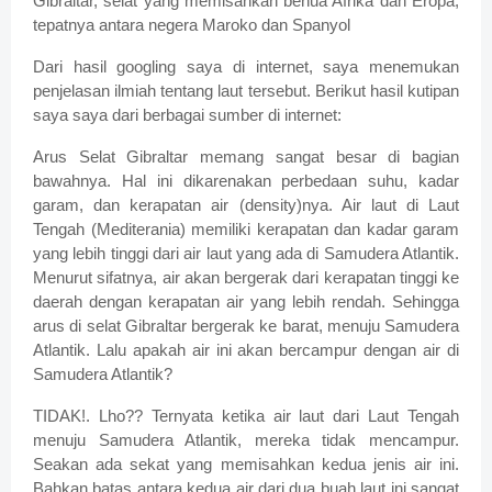
Gibraltar, selat yang memisahkan benua Afrika dan Eropa,
tepatnya antara negera Maroko dan Spanyol
Dari hasil googling saya di internet, saya menemukan
penjelasan ilmiah tentang laut tersebut. Berikut hasil kutipan
saya saya dari berbagai sumber di internet:
Arus Selat Gibraltar memang sangat besar di bagian
bawahnya. Hal ini dikarenakan perbedaan suhu, kadar
garam, dan kerapatan air (density)nya. Air laut di Laut
Tengah (Mediterania) memiliki kerapatan dan kadar garam
yang lebih tinggi dari air laut yang ada di Samudera Atlantik.
Menurut sifatnya, air akan bergerak dari kerapatan tinggi ke
daerah dengan kerapatan air yang lebih rendah. Sehingga
arus di selat Gibraltar bergerak ke barat, menuju Samudera
Atlantik. Lalu apakah air ini akan bercampur dengan air di
Samudera Atlantik?
TIDAK!. Lho?? Ternyata ketika air laut dari Laut Tengah
menuju Samudera Atlantik, mereka tidak mencampur.
Seakan ada sekat yang memisahkan kedua jenis air ini.
Bahkan batas antara kedua air dari dua buah laut ini sangat