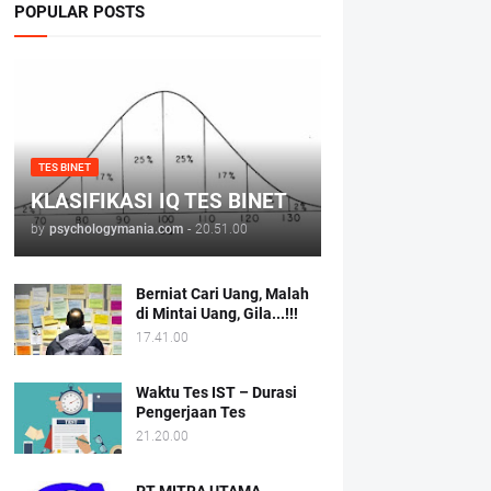
POPULAR POSTS
TES BINET
KLASIFIKASI IQ TES BINET
by
psychologymania.com
-
20.51.00
Berniat Cari Uang, Malah
di Mintai Uang, Gila...!!!
17.41.00
Waktu Tes IST – Durasi
Pengerjaan Tes
21.20.00