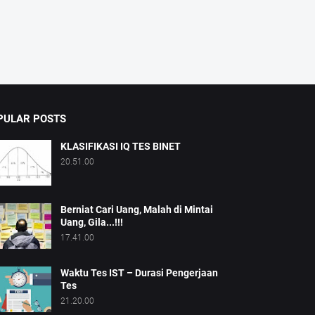
PULAR POSTS
KLASIFIKASI IQ TES BINET
20.51.00
Berniat Cari Uang, Malah di Mintai
Uang, Gila...!!!
17.41.00
Waktu Tes IST – Durasi Pengerjaan
Tes
21.20.00