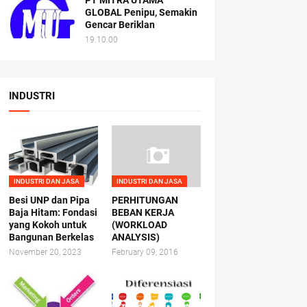
PT MITRA UTAMA
GLOBAL Penipu, Semakin
Gencar Beriklan
19.10.00
INDUSTRI
INDUSTRI DAN JASA
INDUSTRI DAN JASA
Besi UNP dan Pipa
PERHITUNGAN
Baja Hitam: Fondasi
BEBAN KERJA
yang Kokoh untuk
(WORKLOAD
Bangunan Berkelas
ANALYSIS)
November 20, 2023
February 09, 2016