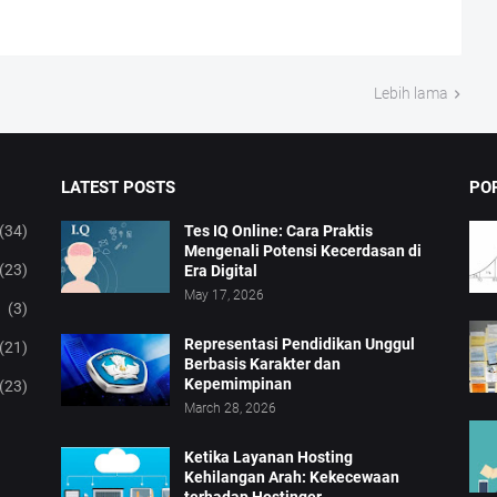
Lebih lama
LATEST POSTS
PO
(34)
Tes IQ Online: Cara Praktis
Mengenali Potensi Kecerdasan di
(23)
Era Digital
May 17, 2026
(3)
Representasi Pendidikan Unggul
(21)
Berbasis Karakter dan
Kepemimpinan
(23)
March 28, 2026
Ketika Layanan Hosting
Kehilangan Arah: Kekecewaan