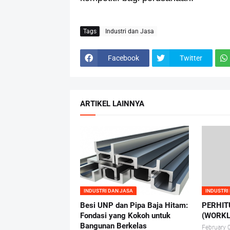
Tags
Industri dan Jasa
Facebook
Twitter
ARTIKEL LAINNYA
INDUSTRI DAN JASA
INDUSTRI
Besi UNP dan Pipa Baja Hitam:
PERHIT
Fondasi yang Kokoh untuk
(WORKL
Bangunan Berkelas
February 