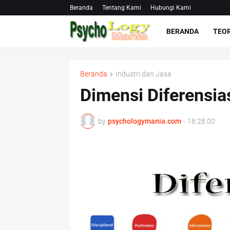
Beranda
Tentang Kami
Hubungi Kami
BERANDA
TEOR
Beranda
Industri dan Jasa
Dimensi Diferensia
by
psychologymania.com
-
18.28.00