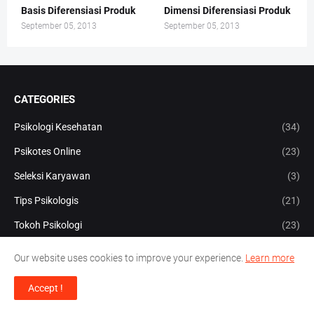
Basis Diferensiasi Produk
Dimensi Diferensiasi Produk
September 05, 2013
September 05, 2013
CATEGORIES
Psikologi Kesehatan
(34)
Psikotes Online
(23)
Seleksi Karyawan
(3)
Tips Psikologis
(21)
Tokoh Psikologi
(23)
Our website uses cookies to improve your experience.
Learn more
MAIN TAGS
Accept !
ebook Bimbingan Karir dan Konseling
ebook Kesehatan Mental
ebook Konstruksi Tes