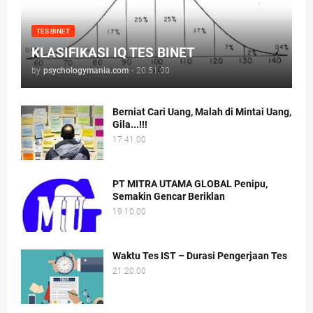
TES BINET
KLASIFIKASI IQ TES BINET
by
psychologymania.com
-
20.51.00
Berniat Cari Uang, Malah di Mintai Uang,
Gila...!!!
17.41.00
PT MITRA UTAMA GLOBAL Penipu,
Semakin Gencar Beriklan
19.10.00
Waktu Tes IST – Durasi Pengerjaan Tes
21.20.00