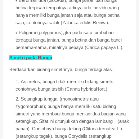
Berumah dua (dioceus); bunga jantan dan bunga
betina terpisah tempatnya artinya ada individu yang
hanya memiliki bunga jantan saja atau bunga betina
saja, contohnya salak (Zalacca edulis Reinw.).
Poligami (polygamus); jka pada satu tumbuhan
terdapat bunga jantan, bunga betina dan bunga banci
bersama-sama, misalnya pepaya (Carica papaya L.).
Simetri pada Bunga
Berdasarkan bidang simetrinya, bunga terbagi atas :
Asimetris; bunga tidak memiliki bidang simetri,
contohnya bunga tasbih (Canna hybridaHort.).
Setangkup tunggal (monosimetris atau
zygomorphus); bunga hanya memiliki satu bidang
simetri yang membagi bunga menjadi dua bagian yang
setangkup. Sifat ini ditunjukkan dengan lambang ↑ (anak
panah). Contohnya bunga telang (Clitoria ternatea L.)
(setangkup tegak), bunga Corydalis (setangkup