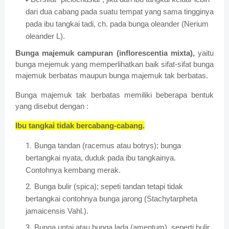
dari dua cabang pada suatu tempat yang sama tingginya
pada ibu tangkai tadi, ch. pada bunga oleander (Nerium
oleander L).
Bunga majemuk campuran (inflorescentia mixta),
yaitu
bunga mejemuk yang memperlihatkan baik sifat-sifat bunga
majemuk berbatas maupun bunga majemuk tak berbatas.
Bunga majemuk tak berbatas memiliki beberapa bentuk
yang disebut dengan :
Ibu tangkai tidak bercabang-cabang.
Bunga tandan (racemus atau botrys); bunga
bertangkai nyata, duduk pada ibu tangkainya.
Contohnya kembang merak.
Bunga bulir (spica); sepeti tandan tetapi tidak
bertangkai contohnya bunga jarong (Stachytarpheta
jamaicensis Vahl.).
Bunga untai atau bunga lada (amentum), seperti bulir