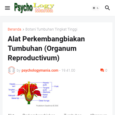
Beranda
Botani Tumbuhan Tingkat Tinggi
Alat Perkembangbiakan
Tumbuhan (Organum
Reproductivum)
by
psychologymania.com
-
19.41.00
0