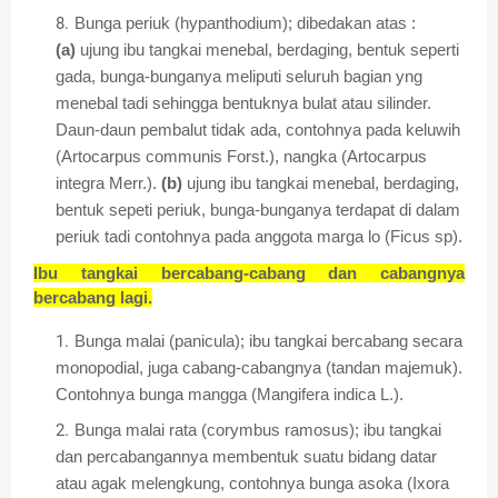
Bunga periuk (hypanthodium); dibedakan atas :
(a)
ujung ibu tangkai menebal, berdaging, bentuk seperti
gada, bunga-bunganya meliputi seluruh bagian yng
menebal tadi sehingga bentuknya bulat atau silinder.
Daun-daun pembalut tidak ada, contohnya pada keluwih
(Artocarpus communis Forst.), nangka (Artocarpus
integra Merr.).
(b)
ujung ibu tangkai menebal, berdaging,
bentuk sepeti periuk, bunga-bunganya terdapat di dalam
periuk tadi contohnya pada anggota marga lo (Ficus sp).
Ibu tangkai bercabang-cabang dan cabangnya
bercabang lagi.
Bunga malai (panicula); ibu tangkai bercabang secara
monopodial, juga cabang-cabangnya (tandan majemuk).
Contohnya bunga mangga (Mangifera indica L.).
Bunga malai rata (corymbus ramosus); ibu tangkai
dan percabangannya membentuk suatu bidang datar
atau agak melengkung, contohnya bunga asoka (Ixora