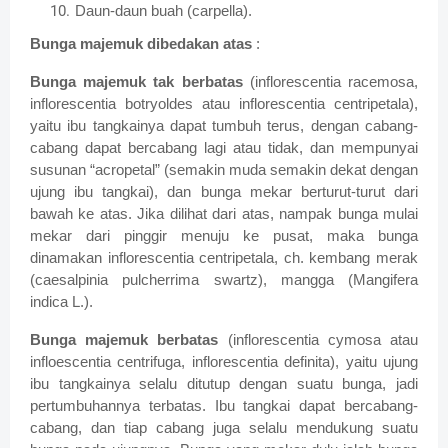
Daun-daun buah (carpella).
Bunga majemuk dibedakan atas
:
Bunga majemuk tak berbatas
(inflorescentia racemosa,
inflorescentia botryoldes atau inflorescentia centripetala),
yaitu ibu tangkainya dapat tumbuh terus, dengan cabang-
cabang dapat bercabang lagi atau tidak, dan mempunyai
susunan “acropetal” (semakin muda semakin dekat dengan
ujung ibu tangkai), dan bunga mekar berturut-turut dari
bawah ke atas. Jika dilihat dari atas, nampak bunga mulai
mekar dari pinggir menuju ke pusat, maka bunga
dinamakan inflorescentia centripetala, ch. kembang merak
(caesalpinia pulcherrima swartz), mangga (Mangifera
indica L.).
Bunga majemuk berbatas
(inflorescentia cymosa atau
infloescentia centrifuga, inflorescentia definita), yaitu ujung
ibu tangkainya selalu ditutup dengan suatu bunga, jadi
pertumbuhannya terbatas. Ibu tangkai dapat bercabang-
cabang, dan tiap cabang juga selalu mendukung suatu