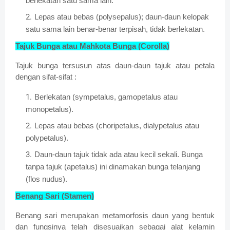
berlekatan satu sama lain.
Lepas atau bebas (polysepalus); daun-daun kelopak
satu sama lain benar-benar terpisah, tidak berlekatan.
Tajuk Bunga atau Mahkota Bunga (Corolla)
Tajuk bunga tersusun atas daun-daun tajuk atau petala
dengan sifat-sifat :
Berlekatan (sympetalus, gamopetalus atau
monopetalus).
Lepas atau bebas (choripetalus, dialypetalus atau
polypetalus).
Daun-daun tajuk tidak ada atau kecil sekali. Bunga
tanpa tajuk (apetalus) ini dinamakan bunga telanjang
(flos nudus).
Benang Sari (Stamen)
Benang sari merupakan metamorfosis daun yang bentuk
dan fungsinya telah disesuaikan sebagai alat kelamin