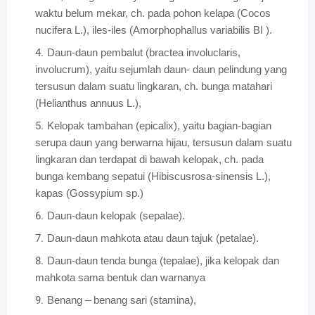
waktu belum mekar, ch. pada pohon kelapa (Cocos
nucifera L.), iles-iles (Amorphophallus variabilis BI ).
Daun-daun pembalut (bractea involuclaris,
involucrum), yaitu sejumlah daun- daun pelindung yang
tersusun dalam suatu lingkaran, ch. bunga matahari
(Helianthus annuus L.),
Kelopak tambahan (epicalix), yaitu bagian-bagian
serupa daun yang berwarna hijau, tersusun dalam suatu
lingkaran dan terdapat di bawah kelopak, ch. pada
bunga kembang sepatui (Hibiscusrosa-sinensis L.),
kapas (Gossypium sp.)
Daun-daun kelopak (sepalae).
Daun-daun mahkota atau daun tajuk (petalae).
Daun-daun tenda bunga (tepalae), jika kelopak dan
mahkota sama bentuk dan warnanya
Benang – benang sari (stamina),