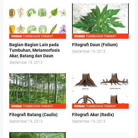
BOTANI TUMBUHAN TINGKAT TINGGI
BOTANI TUMBUHAN TINGKAT TINGGI
Bagian-Bagian Lain pada
Fitografi Daun (Folium)
Tumbuhan, Metamorfosis
September 19, 2013
Akar, Batang dan Daun
September 19, 2013
BOTANI TUMBUHAN TINGKAT TINGGI
BOTANI TUMBUHAN TINGKAT TINGGI
Fitografi Batang (Caulis)
Fitografi Akar (Radix)
September 19, 2013
September 19, 2013