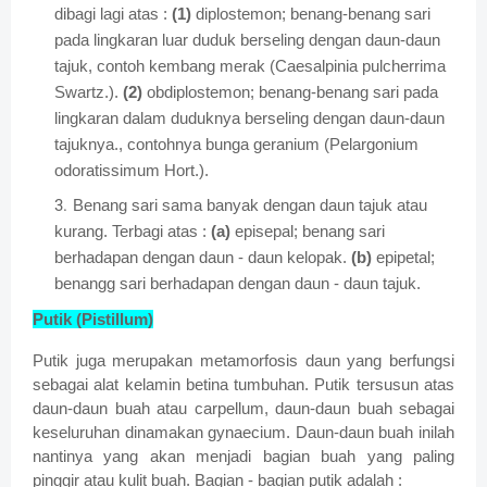
dibagi lagi atas :
(1)
diplostemon; benang-benang sari
pada lingkaran luar duduk berseling dengan daun-daun
tajuk, contoh kembang merak (Caesalpinia pulcherrima
Swartz.).
(2)
obdiplostemon; benang-benang sari pada
lingkaran dalam duduknya berseling dengan daun-daun
tajuknya., contohnya bunga geranium (Pelargonium
odoratissimum Hort.).
Benang sari sama banyak dengan daun tajuk atau
kurang. Terbagi atas :
(a)
episepal; benang sari
berhadapan dengan daun - daun kelopak.
(b)
epipetal;
benangg sari berhadapan dengan daun - daun tajuk.
Putik (Pistillum)
Putik juga merupakan metamorfosis daun yang berfungsi
sebagai alat kelamin betina tumbuhan. Putik tersusun atas
daun-daun buah atau carpellum, daun-daun buah sebagai
keseluruhan dinamakan gynaecium. Daun-daun buah inilah
nantinya yang akan menjadi bagian buah yang paling
pinggir atau kulit buah. Bagian - bagian putik adalah :