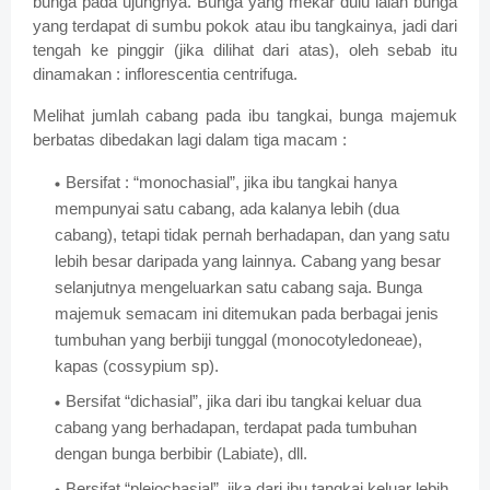
bunga pada ujungnya. Bunga yang mekar dulu ialah bunga
yang terdapat di sumbu pokok atau ibu tangkainya, jadi dari
tengah ke pinggir (jika dilihat dari atas), oleh sebab itu
dinamakan : inflorescentia centrifuga.
Melihat jumlah cabang pada ibu tangkai, bunga majemuk
berbatas dibedakan lagi dalam tiga macam :
Bersifat : “monochasial”, jika ibu tangkai hanya
mempunyai satu cabang, ada kalanya lebih (dua
cabang), tetapi tidak pernah berhadapan, dan yang satu
lebih besar daripada yang lainnya. Cabang yang besar
selanjutnya mengeluarkan satu cabang saja. Bunga
majemuk semacam ini ditemukan pada berbagai jenis
tumbuhan yang berbiji tunggal (monocotyledoneae),
kapas (cossypium sp).
Bersifat “dichasial”, jika dari ibu tangkai keluar dua
cabang yang berhadapan, terdapat pada tumbuhan
dengan bunga berbibir (Labiate), dll.
Bersifat “pleiochasial”, jika dari ibu tangkai keluar lebih