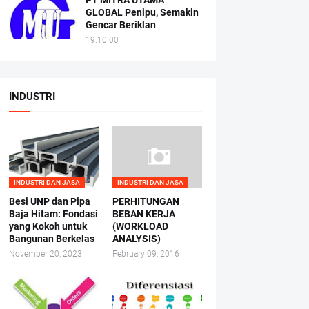
PT MITRA UTAMA
GLOBAL Penipu, Semakin
Gencar Beriklan
19.10.00
INDUSTRI
INDUSTRI DAN JASA
INDUSTRI DAN JASA
Besi UNP dan Pipa
PERHITUNGAN
Baja Hitam: Fondasi
BEBAN KERJA
yang Kokoh untuk
(WORKLOAD
Bangunan Berkelas
ANALYSIS)
November 20, 2023
February 09, 2016