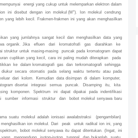
mempunyai energi yang cukup untuk melemparkan elektron dalam
+
 ion ini disebut dengan ion molekul (M
). Ion molekul cendrung
men yang lebih kecil. Frakmen-frakmen ini yang akan menghasilkan
ikan yang jumlahnya sangat kecil dan menghasilkan data yang
yawa organik. Jika efluen dari kromatofrafi gas diarahkan ke
 struktur untuk masing-masing puncak pada kromatogram dapat
kuran cuplikan yang kecil, cara ini paling mudah diterapkan pada
ntikkan ke dalam kromatografi gas dan terkromatografi sehingga
diukur secara otomatis pada selang waktu tertentu atau pada
eluar dari kolom. Kemudian data disimpan di dalam komputer,
togram disertai integrasi semua puncak. Disamping itu, kita
ing komponen. Spektrum ini dapat dipakai pada indentifikasi
 sumber informasi struktur dan bobot molekul senyawa baru
ama suatu molekul adalah ionisasi awalabstraksi (pengambilan)
nghasilkan ion molekul. Dari peak untuk radikal ion ini, yang
ektrum, bobot molekul senyawa itu dapat ditentukan. (Ingat, ini
 yang mengandung isotop-isotop tunggal dan bukanlah suatu