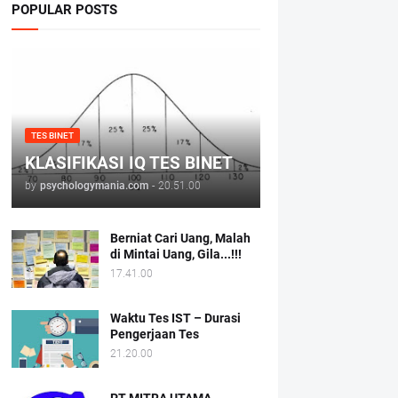
POPULAR POSTS
TES BINET
KLASIFIKASI IQ TES BINET
by
psychologymania.com
-
20.51.00
Berniat Cari Uang, Malah
di Mintai Uang, Gila...!!!
17.41.00
Waktu Tes IST – Durasi
Pengerjaan Tes
21.20.00