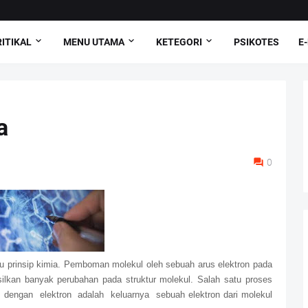
ITIKAL
MENU UTAMA
KETEGORI
PSIKOTES
E
a
0
u prinsip kimia. Pemboman molekul oleh sebuah arus elektron pada
silkan banyak perubahan pada struktur molekul. Salah satu proses
engan elektron adalah keluarnya sebuah elektron dari molekul