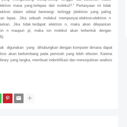
elektron mana yang terlepas dari molekul?.” Pertanyaan ini tidak
tron dalam orbital berenergi- tertinggi (elektron yang paling
kan lepas. Jika sebuah molekul mempunyai elektron-elektron n
askan. Jika tidak terdapat elektron n, maka akan dilepaskan
ektron n maupun pi, maka ion molekul akan terbentuk dengan
6).
k digunakan yang dihubungkan dengan komputer dimana dapat
isis akan berkembang pada pemisah yang lebih efesien. Karena
ibrary yang langka, membuat indentifikasi dan menunjukkan analisis