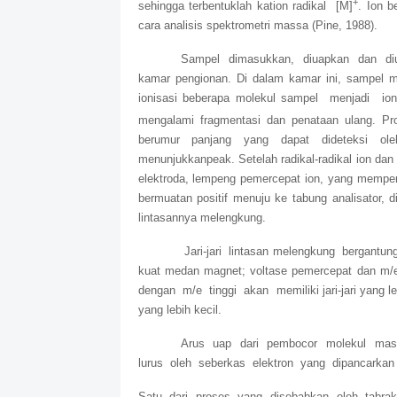
+
sehingga terbentuklah kation radikal [M]
. Ion b
cara analisis spektrometri massa (Pine, 1988).
Sampel dimasukkan, diuapkan dan diu
kamar pengionan. Di dalam kamar ini, sampel me
ionisasi beberapa molekul sampel menjadi i
mengalami fragmentasi dan penataan ulang. Pro
berumur panjang yang dapat dideteksi ol
menunjukkanpeak. Setelah radikal-radikal ion dan 
elektroda, lempeng pemercepat ion, yang memperce
bermuatan positif menuju ke tabung analisator, d
lintasannya melengkung.
Jari-jari lintasan melengkung bergantu
kuat medan magnet; voltase pemercepat dan m
dengan m/e tinggi akan memiliki jari-jari yang l
yang lebih kecil.
Arus uap dari pembocor molekul mas
lurus oleh seberkas elektron yang dipancarkan 
Satu dari proses yang disebabkan oleh tabraka