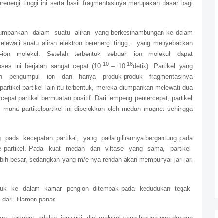
erenergi tinggi ini serta hasil fragmentasinya merupakan dasar bagi
mpankan dalam suatu aliran yang berkesinambungan ke dalam
lewati suatu aliran elektron berenergi tinggi, yang menyebabkan
on-ion molekul. Setelah terbentuk sebuah ion molekul dapat
-10
-16
ses ini berjalan sangat cepat (10
– 10
detik). Partikel yang
eh pengumpul ion dan hanya produk-produk fragmentasinya
partikel-partikel lain itu terbentuk, mereka diumpankan melewati dua
pat partikel bermuatan positif. Dari lempeng pemercepat, partikel
i mana partikelpartikel ini dibelokkan oleh medan magnet sehingga
ng pada kecepatan partikel, yang pada gilirannya bergantung pada
/e partikel. Pada kuat medan dan viltase yang sama, partikel
ebih besar, sedangkan yang m/e nya rendah akan mempunyai jari-jari
uk ke dalam kamar pengion ditembak pada kedudukan tegak
dari filamen panas.
n tersebut adalah ionisasi dari molekul yang berupa uap dengan