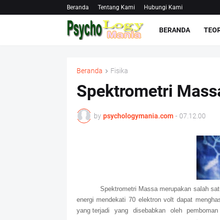
Beranda
Tentang Kami
Hubungi Kami
BERANDA
TEOR
Beranda
Fisika
Spektrometri Mass
by
psychologymania.com
-
07.12.00
Spektrometri Massa merupakan salah sat
energi mendekati 70 elektron volt dapat mengha
yang terjadi yang disebabkan oleh pemboman d