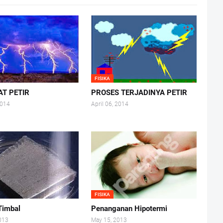
FISIKA
T PETIR
PROSES TERJADINYA PETIR
2014
April 06, 2014
FISIKA
Timbal
Penanganan Hipotermi
013
May 15, 2013