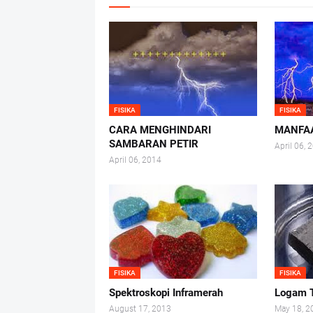
FISIKA
FISIKA
CARA MENGHINDARI
MANFAA
SAMBARAN PETIR
April 06, 
April 06, 2014
FISIKA
FISIKA
Spektroskopi Inframerah
Logam 
August 17, 2013
May 18, 2