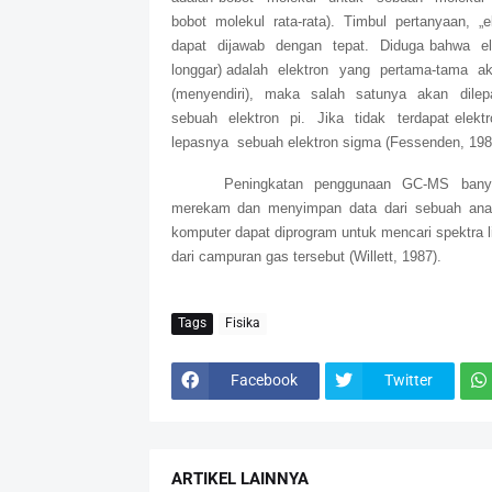
bobot molekul rata-rata). Timbul pertanyaan, „
dapat dijawab dengan tepat. Diduga bahwa elek
longgar) adalah elektron yang pertama-tama a
(menyendiri), maka salah satunya akan dilep
sebuah elektron pi. Jika tidak terdapat el
lepasnya sebuah elektron sigma (Fessenden, 198
Peningkatan penggunaan GC-MS banya
merekam dan menyimpan data dari sebuah anal
komputer dapat diprogram untuk mencari spektra l
dari campuran gas tersebut (Willett, 1987).
Tags
Fisika
Facebook
Twitter
ARTIKEL LAINNYA