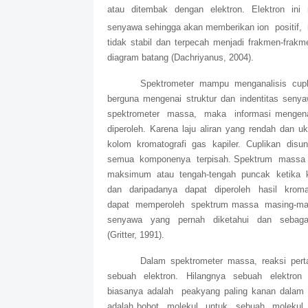
atau ditembak dengan elektron. Elektron ini 
senyawa sehingga akan memberikan ion positif,
tidak stabil dan terpecah menjadi frakmen-frak
diagram batang (Dachriyanus, 2004).
Spektrometer mampu menganalisis cupl
berguna mengenai struktur dan indentitas sen
spektrometer massa, maka informasi mengenai
diperoleh. Karena laju aliran yang rendah dan u
kolom kromatografi gas kapiler. Cuplikan disu
semua komponenya terpisah. Spektrum massa 
maksimum atau tengah-tengah puncak ketika k
dan daripadanya dapat diperoleh hasil kroma
dapat memperoleh spektrum massa masing-mas
senyawa yang pernah diketahui dan sebagai
(Gritter, 1991).
Dalam spektrometer massa, reaksi pert
sebuah elektron. Hilangnya sebuah elektron me
biasanya adalah peakyang paling kanan dalam sp
adalah bobot molekul untuk sebuah molekul