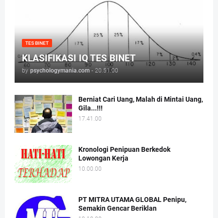
TES BINET
KLASIFIKASI IQ TES BINET
by
psychologymania.com
-
20.51.00
Berniat Cari Uang, Malah di Mintai Uang,
Gila...!!!
17.41.00
Kronologi Penipuan Berkedok
Lowongan Kerja
10.00.00
PT MITRA UTAMA GLOBAL Penipu,
Semakin Gencar Beriklan