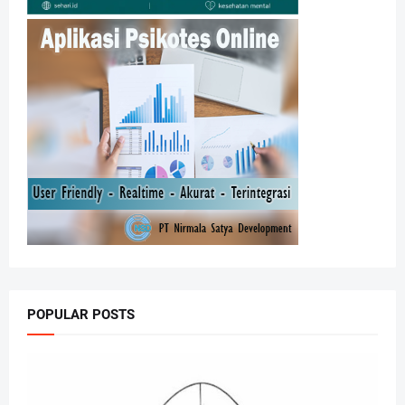
POPULAR POSTS