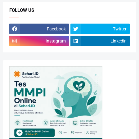
FOLLOW US
Facebook
Twitter
Instagram
Linkedin