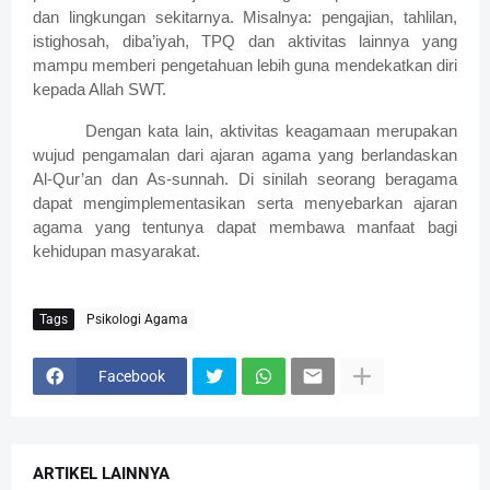
dan lingkungan sekitarnya. Misalnya: pengajian, tahlilan,
istighosah, diba’iyah, TPQ dan aktivitas lainnya yang
mampu memberi pengetahuan lebih guna mendekatkan diri
kepada Allah SWT.
Dengan kata lain, aktivitas keagamaan merupakan
wujud pengamalan dari ajaran agama yang berlandaskan
Al-Qur’an dan As-sunnah. Di sinilah seorang beragama
dapat mengimplementasikan serta menyebarkan ajaran
agama yang tentunya dapat membawa manfaat bagi
kehidupan masyarakat.
Tags
Psikologi Agama
Facebook
ARTIKEL LAINNYA