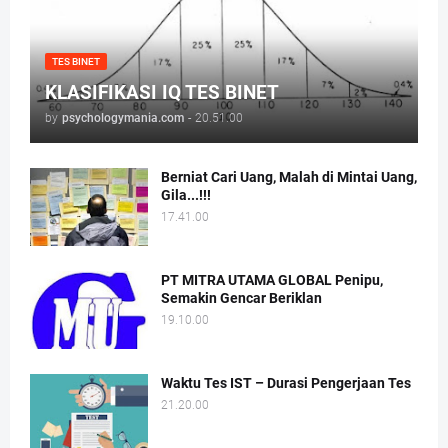
TES BINET
KLASIFIKASI IQ TES BINET
by
psychologymania.com
-
20.51.00
Berniat Cari Uang, Malah di Mintai Uang,
Gila...!!!
17.41.00
PT MITRA UTAMA GLOBAL Penipu,
Semakin Gencar Beriklan
19.10.00
Waktu Tes IST – Durasi Pengerjaan Tes
21.20.00