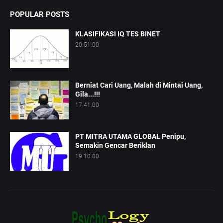
POPULAR POSTS
KLASIFIKASI IQ TES BINET
20.51.00
Berniat Cari Uang, Malah di Mintai Uang,
Gila...!!!
17.41.00
PT MITRA UTAMA GLOBAL Penipu,
Semakin Gencar Beriklan
19.10.00