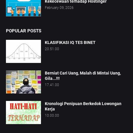
Kekecewaan terhadap Hostinger
February 09, 2026
POPULAR POSTS
KLASIFIKASI IQ TES BINET
20.51.00
Berniat Cari Uang, Malah di Mintai Uang,
Gila...!!!
17.41.00
Kronologi Penipuan Berkedok Lowongan
Kerja
10.00.00