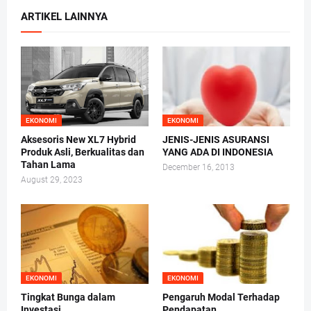
ARTIKEL LAINNYA
EKONOMI
EKONOMI
Aksesoris New XL7 Hybrid
JENIS-JENIS ASURANSI
Produk Asli, Berkualitas dan
YANG ADA DI INDONESIA
Tahan Lama
December 16, 2013
August 29, 2023
EKONOMI
EKONOMI
Tingkat Bunga dalam
Pengaruh Modal Terhadap
Investasi
Pendapatan