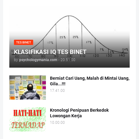
TES BINET
KLASIFIKASI IQ TES BINET
by
psychologymania.com
-
20.51.00
Berniat Cari Uang, Malah di Mintai Uang,
Gila...!!!
17.41.00
Kronologi Penipuan Berkedok
Lowongan Kerja
10.00.00