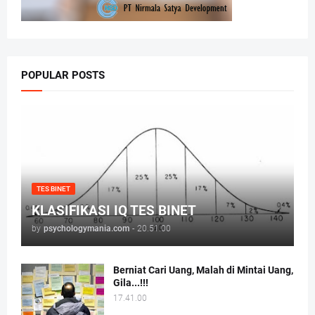
POPULAR POSTS
TES BINET
KLASIFIKASI IQ TES BINET
by
psychologymania.com
-
20.51.00
Berniat Cari Uang, Malah di Mintai Uang,
Gila...!!!
17.41.00