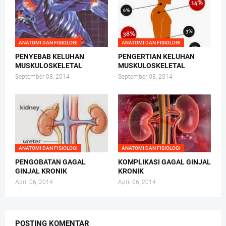
ANATOMI DAN FISIOLOGI
ANATOMI DAN FISIOLOGI
PENYEBAB KELUHAN
PENGERTIAN KELUHAN
MUSKULOSKELETAL
MUSKULOSKELETAL
September 08, 2014
September 08, 2014
ANATOMI DAN FISIOLOGI
ANATOMI DAN FISIOLOGI
PENGOBATAN GAGAL
KOMPLIKASI GAGAL GINJAL
GINJAL KRONIK
KRONIK
April 06, 2014
April 06, 2014
POSTING KOMENTAR