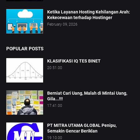
Ketika Layanan Hosting Kehilangan Arah:
Kekecewaan terhadap Hostinger
February 09, 2026
POPULAR POSTS
KLASIFIKASI IQ TES BINET
20.51.00
Berniat Cari Uang, Malah di Mintai Uang,
Gila...!!!
17.41.00
PT MITRA UTAMA GLOBAL Penipu,
Semakin Gencar Beriklan
19.10.00