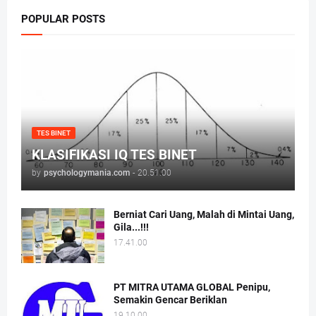
POPULAR POSTS
TES BINET
KLASIFIKASI IQ TES BINET
by
psychologymania.com
-
20.51.00
Berniat Cari Uang, Malah di Mintai Uang,
Gila...!!!
17.41.00
PT MITRA UTAMA GLOBAL Penipu,
Semakin Gencar Beriklan
19.10.00