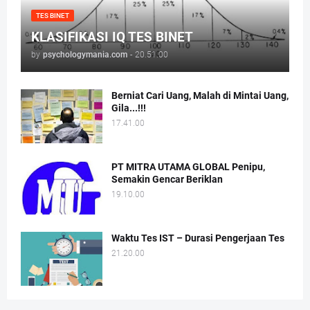
TES BINET
KLASIFIKASI IQ TES BINET
by
psychologymania.com
-
20.51.00
Berniat Cari Uang, Malah di Mintai Uang,
Gila...!!!
17.41.00
PT MITRA UTAMA GLOBAL Penipu,
Semakin Gencar Beriklan
19.10.00
Waktu Tes IST – Durasi Pengerjaan Tes
21.20.00