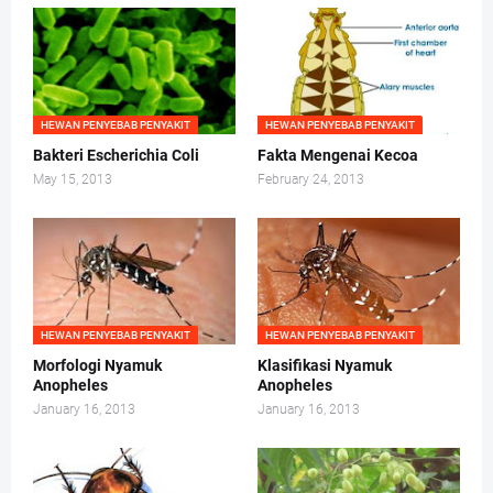
HEWAN PENYEBAB PENYAKIT
HEWAN PENYEBAB PENYAKIT
Bakteri Escherichia Coli
Fakta Mengenai Kecoa
May 15, 2013
February 24, 2013
HEWAN PENYEBAB PENYAKIT
HEWAN PENYEBAB PENYAKIT
Morfologi Nyamuk
Klasifikasi Nyamuk
Anopheles
Anopheles
January 16, 2013
January 16, 2013