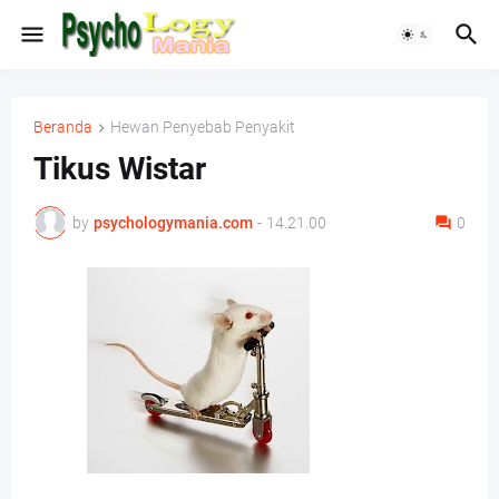
Beranda
Hewan Penyebab Penyakit
Tikus Wistar
by
psychologymania.com
-
14.21.00
0