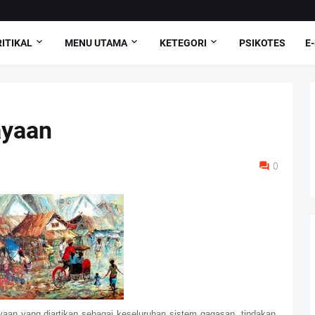
ITIKAL
MENU UTAMA
KETEGORI
PSIKOTES
E
ayaan
0
aan yang diartikan sebagai keseluruhan sistem gagasan, tindakan,