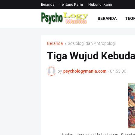
Beranda
Tentang Kami
Hubungi Kami
BERANDA
TEOR
Beranda
Sosiologi dan Antropologi
Tiga Wujud Kebud
by
psychologymania.com
-
04.53.00
Terdapat tiga wujud kebudayaan. Kebuday