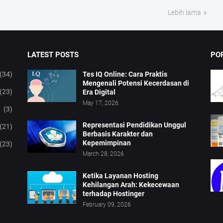
Lebih lama
LATEST POSTS
PO
(34)
Tes IQ Online: Cara Praktis
Mengenali Potensi Kecerdasan di
(23)
Era Digital
May 17, 2026
(3)
Representasi Pendidikan Unggul
(21)
Berbasis Karakter dan
Kepemimpinan
(23)
March 28, 2026
Ketika Layanan Hosting
Kehilangan Arah: Kekecewaan
terhadap Hostinger
February 09, 2026