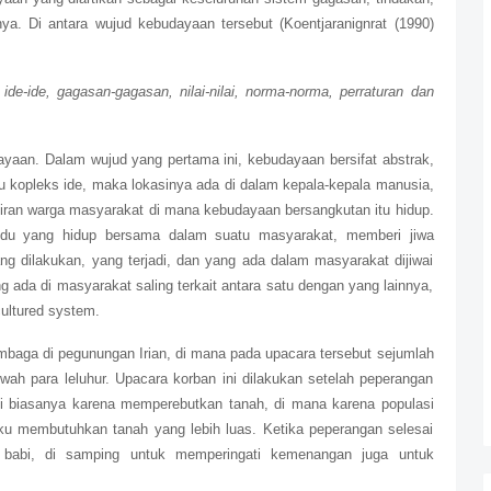
a. Di antara wujud kebudayaan tersebut (Koentjaranignrat (1990)
e-ide, gagasan-gagasan, nilai-nilai, norma-norma, perraturan dan
ayaan. Dalam wujud yang pertama ini, kebudayaan bersifat abstrak,
atu kopleks ide, maka lokasinya ada di dalam kepala-kepala manusia,
kiran warga masyarakat di mana kebudayaan bersangkutan itu hidup.
ividu yang hidup bersama dalam suatu masyarakat, memberi jiwa
ng dilakukan, yang terjadi, dan yang ada dalam masyarakat dijiwai
 ada di masyarakat saling terkait antara satu dengan yang lainnya,
ultured system.
baga di pegunungan Irian, di mana pada upacara tersebut sejumlah
ah para leluhur. Upacara korban ini dilakukan setelah peperangan
adi biasanya karena memperebutkan tanah, di mana karena populasi
ku membutuhkan tanah yang lebih luas. Ketika peperangan selesai
 babi, di samping untuk memperingati kemenangan juga untuk