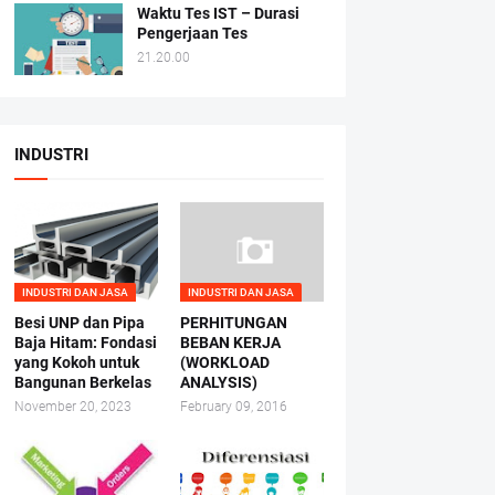
Waktu Tes IST – Durasi
Pengerjaan Tes
21.20.00
INDUSTRI
INDUSTRI DAN JASA
INDUSTRI DAN JASA
Besi UNP dan Pipa
PERHITUNGAN
Baja Hitam: Fondasi
BEBAN KERJA
yang Kokoh untuk
(WORKLOAD
Bangunan Berkelas
ANALYSIS)
November 20, 2023
February 09, 2016