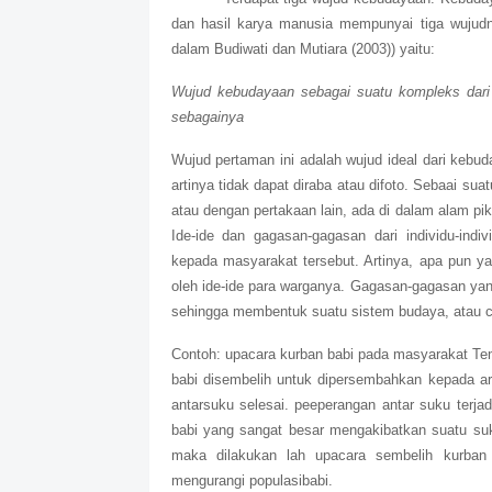
dan hasil karya manusia mempunyai tiga wujudny
dalam Budiwati dan Mutiara (2003)) yaitu:
Wujud kebudayaan sebagai suatu kompleks dari id
sebagainya
Wujud pertaman ini adalah wujud ideal dari kebud
artinya tidak dapat diraba atau difoto. Sebaai su
atau dengan pertakaan lain, ada di dalam alam pi
Ide-ide dan gagasan-gagasan dari individu-ind
kepada masyarakat tersebut. Artinya, apa pun ya
oleh ide-ide para warganya. Gagasan-gagasan yang
sehingga membentuk suatu sistem budaya, atau c
Contoh: upacara kurban babi pada masyarakat Tem
babi disembelih untuk dipersembahkan kepada arw
antarsuku selesai. peeperangan antar suku terj
babi yang sangat besar mengakibatkan suatu su
maka dilakukan lah upacara sembelih kurban
mengurangi populasibabi.