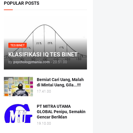
POPULAR POSTS
TES BINET
KLASIFIKASI IQ TES BINET
by
psychologymania.com
-
20.51.00
Berniat Cari Uang, Malah
di Mintai Uang, Gila...!!!
17.41.00
PT MITRA UTAMA
GLOBAL Penipu, Semakin
Gencar Beriklan
19.10.00