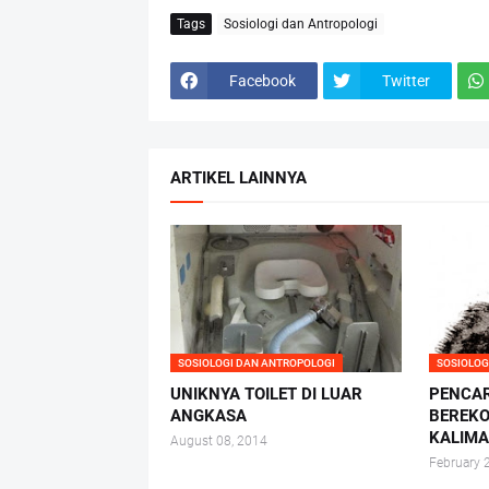
Tags
Sosiologi dan Antropologi
Facebook
Twitter
ARTIKEL LAINNYA
SOSIOLOGI DAN ANTROPOLOGI
SOSIOLOG
UNIKNYA TOILET DI LUAR
PENCAR
ANGKASA
BEREKO
KALIM
August 08, 2014
February 