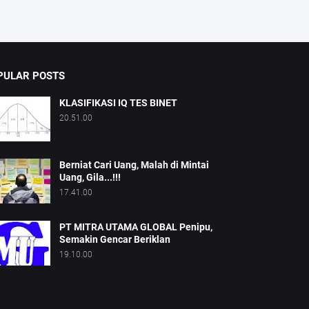
PULAR POSTS
KLASIFIKASI IQ TES BINET
20.51.00
Berniat Cari Uang, Malah di Mintai
Uang, Gila...!!!
17.41.00
PT MITRA UTAMA GLOBAL Penipu,
Semakin Gencar Beriklan
19.10.00