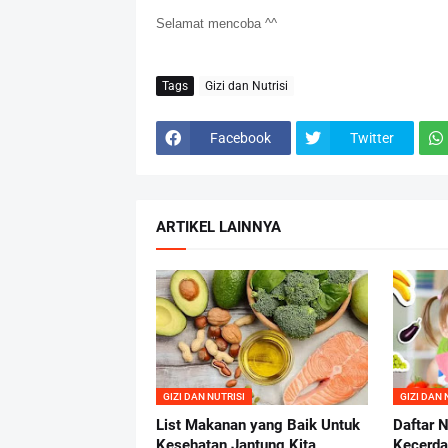
Selamat mencoba ^^
Tags
Gizi dan Nutrisi
Facebook
Twitter
ARTIKEL LAINNYA
GIZI DAN NUTRISI
GIZI DAN 
List Makanan yang Baik Untuk
Daftar N
Kesehatan Jantung Kita
Kecerda