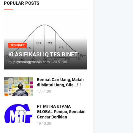
POPULAR POSTS
TES BINET
KLASIFIKASI IQ TES BINET
by
psychologymania.com
-
20.51.00
Berniat Cari Uang, Malah
di Mintai Uang, Gila...!!!
17.41.00
PT MITRA UTAMA
GLOBAL Penipu, Semakin
Gencar Beriklan
19.10.00