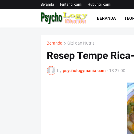
Beranda
Tentang Kami
Hubungi Kami
BERANDA
TEOR
Beranda
Gizi dan Nutrisi
Resep Tempe Rica-
by
psychologymania.com
-
13.27.00