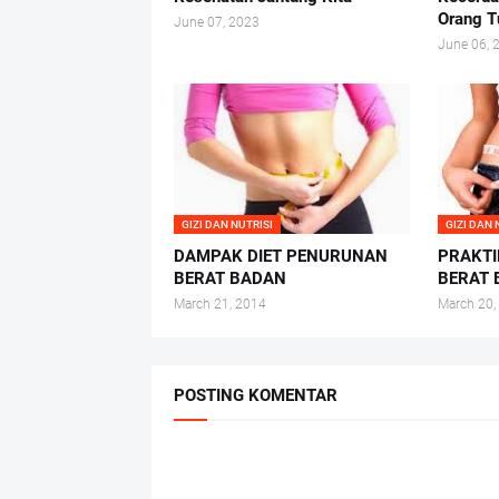
Orang T
June 07, 2023
June 06, 
GIZI DAN NUTRISI
GIZI DAN 
DAMPAK DIET PENURUNAN
PRAKTI
BERAT BADAN
BERAT
March 21, 2014
March 20,
POSTING KOMENTAR