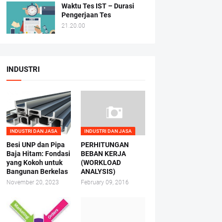
Waktu Tes IST – Durasi
Pengerjaan Tes
21.20.00
INDUSTRI
INDUSTRI DAN JASA
INDUSTRI DAN JASA
Besi UNP dan Pipa
PERHITUNGAN
Baja Hitam: Fondasi
BEBAN KERJA
yang Kokoh untuk
(WORKLOAD
Bangunan Berkelas
ANALYSIS)
November 20, 2023
February 09, 2016