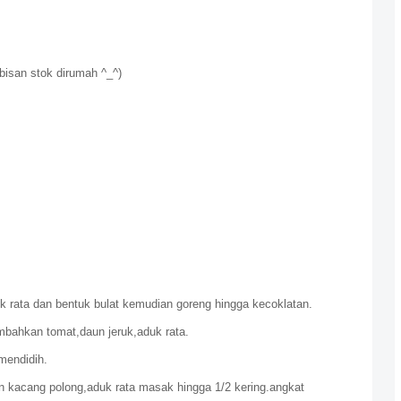
bisan stok dirumah ^_^)
k rata dan bentuk bulat kemudian goreng hingga kecoklatan.
bahkan tomat,daun jeruk,aduk rata.
mendidih.
 kacang polong,aduk rata masak hingga 1/2 kering.angkat