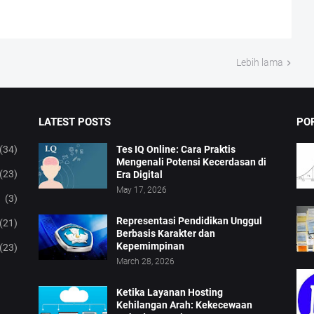
Lebih lama
LATEST POSTS
PO
(34)
Tes IQ Online: Cara Praktis
Mengenali Potensi Kecerdasan di
(23)
Era Digital
May 17, 2026
(3)
Representasi Pendidikan Unggul
(21)
Berbasis Karakter dan
Kepemimpinan
(23)
March 28, 2026
Ketika Layanan Hosting
Kehilangan Arah: Kekecewaan