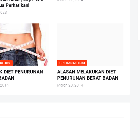
March 21, 2014
ua Perhatikan!
2023
NUTRISI
GIZI DAN NUTRISI
K DIET PENURUNAN
ALASAN MELAKUKAN DIET
 BADAN
PENURUNAN BERAT BADAN
 2014
March 20, 2014