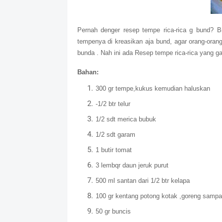
Pernah denger resep tempe rica-rica g bund? Bi
tempenya di kreasikan aja bund, agar orang-oran
bunda . Nah ini ada Resep tempe rica-rica yang 
Bahan:
300 gr tempe,kukus kemudian haluskan
-1/2 btr telur
1/2 sdt merica bubuk
1/2 sdt garam
1 butir tomat
3 lembqr daun jeruk purut
500 ml santan dari 1/2 btr kelapa
100 gr kentang potong kotak ,goreng sampa
50 gr buncis