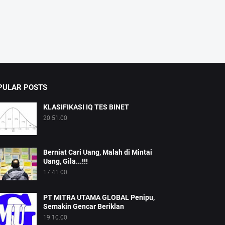
PULAR POSTS
KLASIFIKASI IQ TES BINET
20.51.00
Berniat Cari Uang, Malah di Mintai
Uang, Gila...!!!
17.41.00
PT MITRA UTAMA GLOBAL Penipu,
Semakin Gencar Beriklan
19.10.00