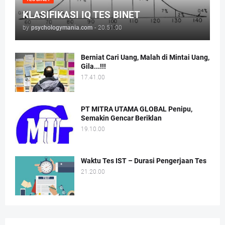
KLASIFIKASI IQ TES BINET
by
psychologymania.com
-
20.51.00
Berniat Cari Uang, Malah di Mintai Uang,
Gila...!!!
17.41.00
PT MITRA UTAMA GLOBAL Penipu,
Semakin Gencar Beriklan
19.10.00
Waktu Tes IST – Durasi Pengerjaan Tes
21.20.00