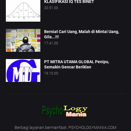
KLASIFIKASI IQ TES BINET
20.51.00
Berniat Cari Uang, Malah di Mintai Uang,
Gila...!!!
17.41.00
PT MITRA UTAMA GLOBAL Penipu,
Semakin Gencar Beriklan
19.10.00
Berbagi layanan bermanfaat. PSYCHOLOGYMANIA.COM