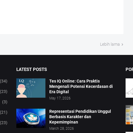
Lebih lama
LATEST POSTS
PO
(34)
Tes IQ Online: Cara Praktis
Mengenali Potensi Kecerdasan di
(23)
Era Digital
May 17, 2026
(3)
Representasi Pendidikan Unggul
(21)
Berbasis Karakter dan
Kepemimpinan
(23)
March 28, 2026