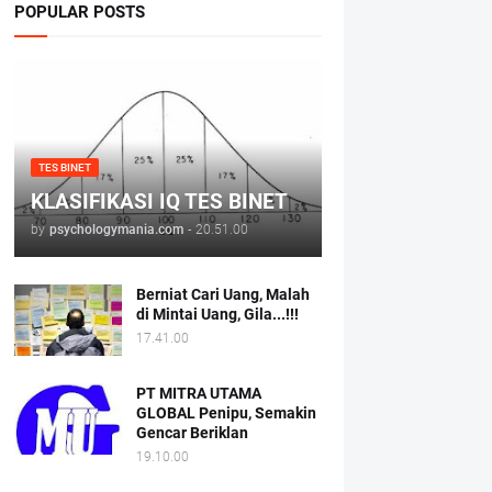
POPULAR POSTS
TES BINET
KLASIFIKASI IQ TES BINET
by
psychologymania.com
-
20.51.00
Berniat Cari Uang, Malah
di Mintai Uang, Gila...!!!
17.41.00
PT MITRA UTAMA
GLOBAL Penipu, Semakin
Gencar Beriklan
19.10.00