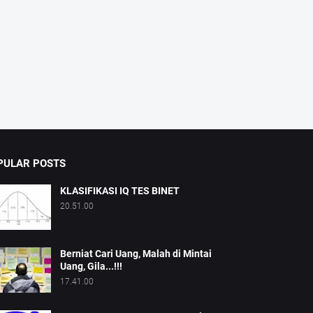
PULAR POSTS
KLASIFIKASI IQ TES BINET
20.51.00
Berniat Cari Uang, Malah di Mintai
Uang, Gila...!!!
17.41.00