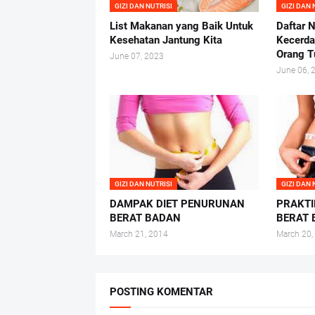
GIZI DAN NUTRISI
GIZI DAN 
List Makanan yang Baik Untuk
Daftar N
Kesehatan Jantung Kita
Kecerda
Orang T
June 07, 2023
June 06, 
GIZI DAN NUTRISI
GIZI DAN 
DAMPAK DIET PENURUNAN
PRAKTI
BERAT BADAN
BERAT
March 21, 2014
March 20,
POSTING KOMENTAR