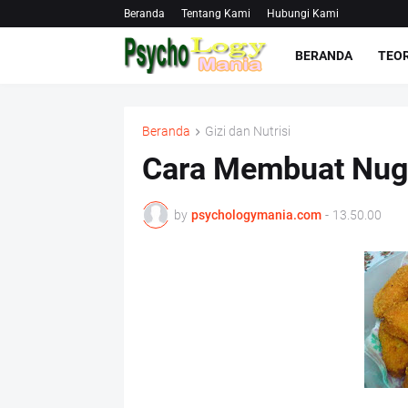
Beranda
Tentang Kami
Hubungi Kami
BERANDA
TEOR
Beranda
Gizi dan Nutrisi
Cara Membuat Nugg
by
psychologymania.com
-
13.50.00