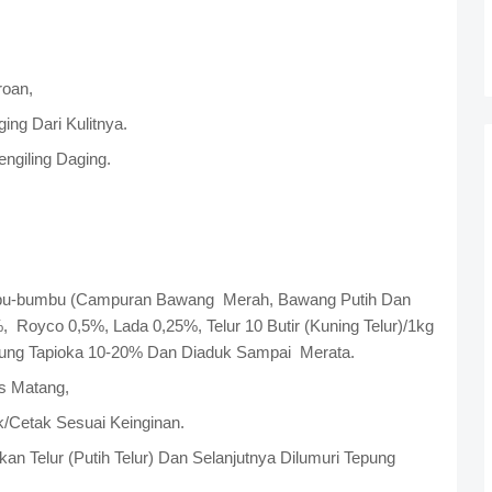
roan,
ing Dari Kulitnya.
ngiling Daging.
mbu-bumbu (Campuran Bawang
Merah, Bawang Putih Dan
%,
Royco 0,5%, Lada 0,25%, Telur 10 Butir (Kuning Telur)/1kg
ung Tapioka 10-20% Dan Diaduk Sampai
Merata.
s Matang,
k/Cetak Sesuai Keinginan.
n Telur (Putih Telur) Dan Selanjutnya Dilumuri Tepung