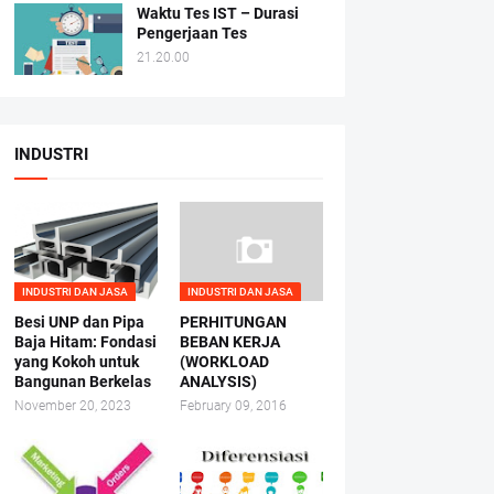
Waktu Tes IST – Durasi
Pengerjaan Tes
21.20.00
INDUSTRI
INDUSTRI DAN JASA
INDUSTRI DAN JASA
Besi UNP dan Pipa
PERHITUNGAN
Baja Hitam: Fondasi
BEBAN KERJA
yang Kokoh untuk
(WORKLOAD
Bangunan Berkelas
ANALYSIS)
November 20, 2023
February 09, 2016