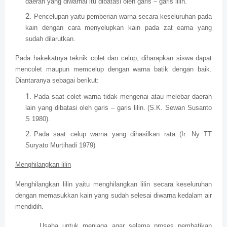
daerah yang diwarnai itu dibatasi oleh garis – garis lilin.
Pencelupan yaitu pemberian warna secara keseluruhan pada
kain dengan cara menyelupkan kain pada zat earna yang
sudah dilarutkan.
Pada hakekatnya teknik colet dan celup, diharapkan siswa dapat
mencolet maupun memcelup dengan warna batik dengan baik.
Diantaranya sebagai berikut:
Pada saat colet warna tidak mengenai atau melebar daerah
lain yang dibatasi oleh garis – garis lilin. (S.K. Sewan Susanto
S 1980).
Pada saat celup warna yang dihasilkan rata (Ir. Ny TT
Suryato Murtihadi 1979)
Menghilangkan lilin
Menghilangkan lilin yaitu menghilangkan lilin secara keseluruhan
dengan memasukkan kain yang sudah selesai diwarna kedalam air
mendidih.
Usaha untuk menjaga agar selama proses pembatikan