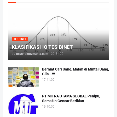
TES BINET
KLASIFIKASI IQ TES BINET
by
psychologymania.com
-
20.51.00
Berniat Cari Uang, Malah di Mintai Uang,
Gila...!!!
17.41.00
PT MITRA UTAMA GLOBAL Penipu,
Semakin Gencar Beriklan
19.10.00