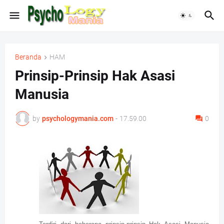
Beranda
HAM
Prinsip-Prinsip Hak Asasi
Manusia
by
psychologymania.com
-
17.59.00
0