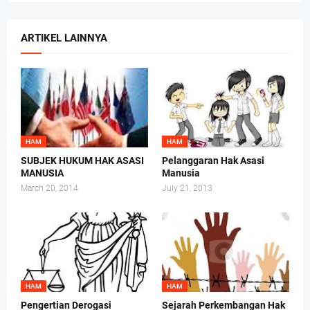
ARTIKEL LAINNYA
HAM
HAM
SUBJEK HUKUM HAK ASASI
Pelanggaran Hak Asasi
MANUSIA
Manusia
March 20, 2014
July 21, 2013
HAM
HAM
Pengertian Derogasi
Sejarah Perkembangan Hak