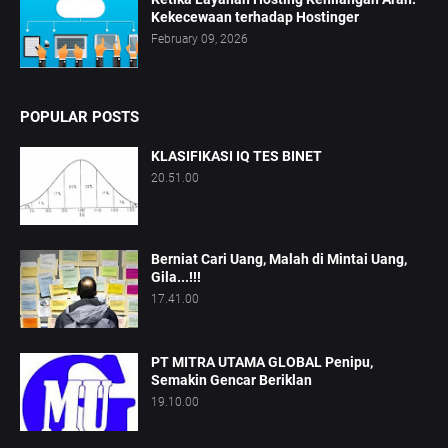
Kekecewaan terhadap Hostinger
February 09, 2026
POPULAR POSTS
KLASIFIKASI IQ TES BINET
20.51.00
Berniat Cari Uang, Malah di Mintai Uang,
Gila...!!!
17.41.00
PT MITRA UTAMA GLOBAL Penipu,
Semakin Gencar Beriklan
19.10.00