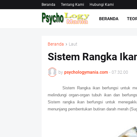
Beranda
Tentang Kami
Hubungi Kami
BERANDA
TEOR
Beranda
Laut
Sistem Rangka Ika
by
psychologymania.com
-
07.32.00
Sistem Rangka ikan berfungsi untuk m
melindungi organ-organ tubuh ikan dan berfung
Sistem rangka ikan berfungsi untuk menegakk
menunjang pembentukan butiran darah merah (Sugi