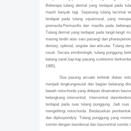
Beberapa tulang dermal yang terdapat pada tulang
masih banyak lagi. Sepasang tulang lacrimal te
terdapat pada tulang squamosal, yang merupak
premaxila.Permaxilla dan maxilla pada beberapa 
Tulang dermal yang terdapat pada langit-langit mu
masing terdiri atas satu pasang) dan pharaspenoi
dentary, splenial, angular dan articular. Tulang d
rusuk. Secara emnbriologik, tulang punggung berk
batang saraf,tiap-tiap pasang sceletome berkemb
1985).
Dua pasang arcuale terletak diatas no
menjadi lengkungneural dan bagian belakang din
bawah notochorda yang didepan dinamakan basive
belangkang interventral. Interventral daninterd
terdapat pada ruas tulang punggung. Jadi ruas
mengelilingi notochorda. Berdasarkan pembent
dan diplospondyly. Tulang punggung yang monospo
somite dengan basidorsal dan basiventral somite 