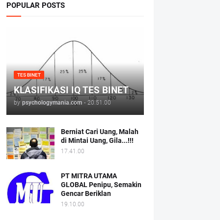
POPULAR POSTS
TES BINET
KLASIFIKASI IQ TES BINET
by
psychologymania.com
-
20.51.00
Berniat Cari Uang, Malah
di Mintai Uang, Gila...!!!
17.41.00
PT MITRA UTAMA
GLOBAL Penipu, Semakin
Gencar Beriklan
19.10.00