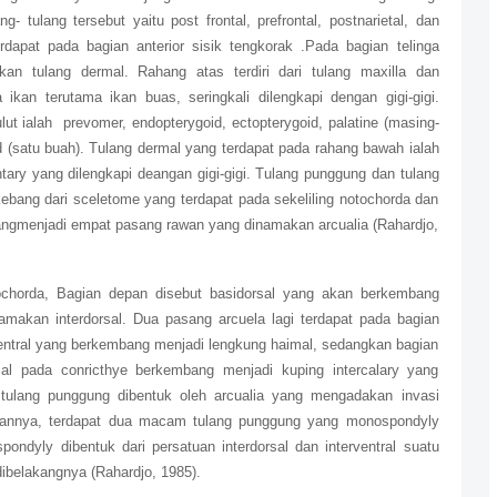
- tulang tersebut yaitu post frontal, prefrontal, postnarietal, dan
rdapat pada bagian anterior sisik tengkorak .Pada bagian telinga
an tulang dermal. Rahang atas terdiri dari tulang maxilla dan
ikan terutama ikan buas, seringkali dilengkapi dengan gigi-gigi.
lut ialah
prevomer, endopterygoid, ectopterygoid, palatine (masing-
d (satu buah). Tulang dermal yang terdapat pada rahang bawah ialah
entary yang dilengkapi deangan gigi-gigi. Tulang punggung dan tulang
ebang dari sceletome yang terdapat pada sekeliling notochorda dan
angmenjadi empat pasang rawan yang dinamakan arcualia (Rahardjo,
tochorda, Bagian depan disebut basidorsal yang akan berkembang
amakan interdorsal. Dua pasang arcuela lagi terdapat pada bagian
ntral yang berkembang menjadi lengkung haimal, sedangkan bagian
orsal pada conricthye berkembang menjadi kuping intercalary yang
 tulang punggung dibentuk oleh arcualia yang mengadakan invasi
ukannya, terdapat dua macam tulang punggung yang monospondyly
ndyly dibentuk dari persatuan interdorsal dan interventral suatu
dibelakangnya (Rahardjo, 1985).