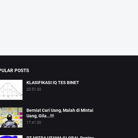
PULAR POSTS
KLASIFIKASI IQ TES BINET
20.51.00
Berniat Cari Uang, Malah di Mintai
Uang, Gila...!!!
17.41.00