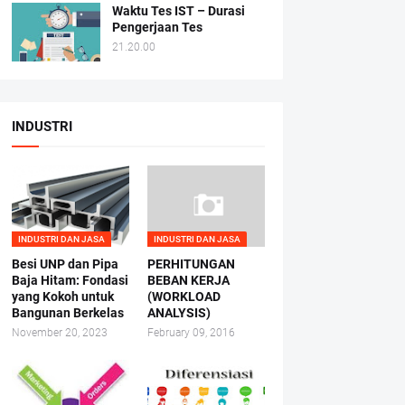
Waktu Tes IST – Durasi
Pengerjaan Tes
21.20.00
INDUSTRI
INDUSTRI DAN JASA
INDUSTRI DAN JASA
Besi UNP dan Pipa
PERHITUNGAN
Baja Hitam: Fondasi
BEBAN KERJA
yang Kokoh untuk
(WORKLOAD
Bangunan Berkelas
ANALYSIS)
November 20, 2023
February 09, 2016