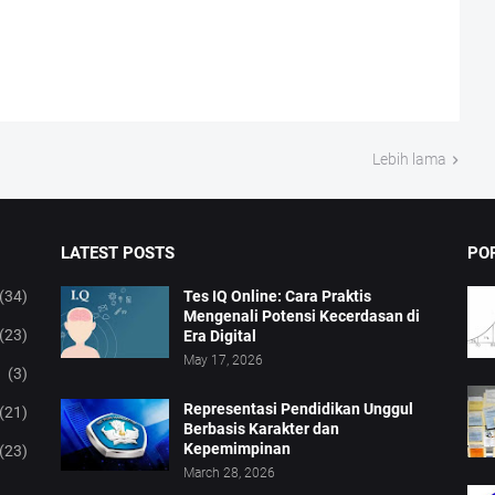
Lebih lama
LATEST POSTS
PO
(34)
Tes IQ Online: Cara Praktis
Mengenali Potensi Kecerdasan di
(23)
Era Digital
May 17, 2026
(3)
Representasi Pendidikan Unggul
(21)
Berbasis Karakter dan
Kepemimpinan
(23)
March 28, 2026