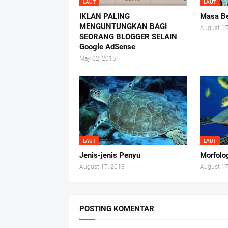
LAUT
LAUT
IKLAN PALING
Masa Be
MENGUNTUNGKAN BAGI
August 17
SEORANG BLOGGER SELAIN
Google AdSense
May 02, 2015
LAUT
LAUT
Jenis-jenis Penyu
Morfolo
August 17, 2013
August 17
POSTING KOMENTAR