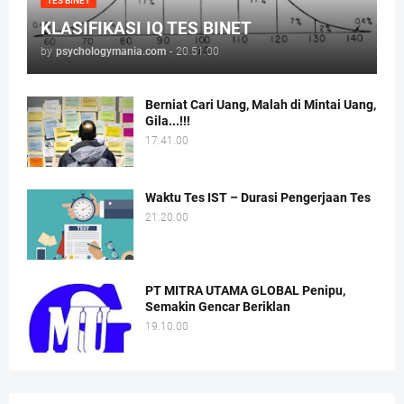
TES BINET
KLASIFIKASI IQ TES BINET
by
psychologymania.com
-
20.51.00
Berniat Cari Uang, Malah di Mintai Uang,
Gila...!!!
17.41.00
Waktu Tes IST – Durasi Pengerjaan Tes
21.20.00
PT MITRA UTAMA GLOBAL Penipu,
Semakin Gencar Beriklan
19.10.00