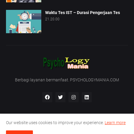
Waktu Tes IST – Durasi Pengerjaan Tes
21.20.00
Berbagi layanan bermanfaat. PSYCHOLOGYMANIA.COM
Our website uses cookies to improve your experience.
Learn more
Beranda
Tentang Kami
Hubungi Kami