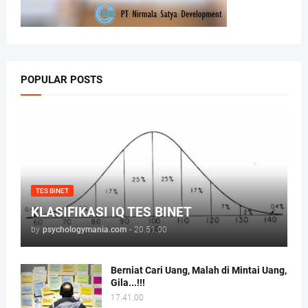
POPULAR POSTS
TES BINET
KLASIFIKASI IQ TES BINET
by
psychologymania.com
-
20.51.00
Berniat Cari Uang, Malah di Mintai Uang,
Gila...!!!
17.41.00