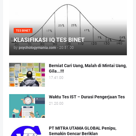
TES BINET
KLASIFIKASI IQ TES BINET
by
psychologymania.com
-
20.51.00
Berniat Cari Uang, Malah di Mintai Uang,
Gila...!!!
17.41.00
Waktu Tes IST – Durasi Pengerjaan Tes
21.20.00
PT MITRA UTAMA GLOBAL Penipu,
Semakin Gencar Beriklan